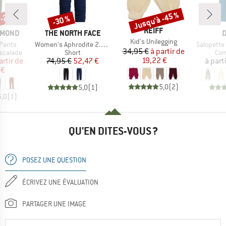
 -25 %
Jusqu'à -45 %
-30 %
Remise
Remise
MARQUE
REIFF
MARQUE
M
AMOND
THE NORTH FACE
D
Article
Kid's Unilegging
Article
Article
Pants
Women's Aphrodite 2.0 Capri
Salopette en 
Prix
Prix réduit
34,95 €
à partir de
up
Product group
Pro
scalade
Short
Com
ix
ix réduit
Prix
Prix réduit
19,22 €
artir de
74,95 €
52,47 €
à part
 €
5,0
(
2
)
5,0
(
1
)
5,0
(
1
)
QU'EN DITES-VOUS ?
POSEZ UNE QUESTION
ÉCRIVEZ UNE ÉVALUATION
PARTAGER UNE IMAGE