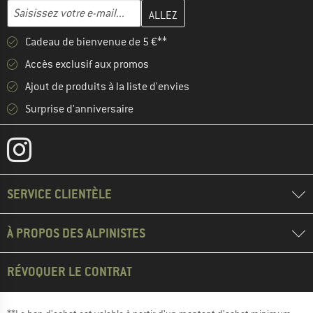
Entrez votre adresse e-mail ici et créez votre compte client à la 
Adresse e-mail
Cadeau de bienvenue de 5 €**
Accès exclusif aux promos
Ajout de produits à la liste d'envies
Surprise d'anniversaire
SERVICE CLIENTÈLE
À PROPOS DES ALPINISTES
RÉVOQUER LE CONTRAT