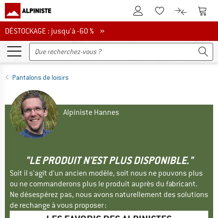
Vers le compte client
Vers 
Vers la liste d'env
Vers le com
DÉSTOCKAGE : jusqu'à -60 %
DÉSTOCKAGE : jusqu'à -60 % »
Pantalons de loisirs
Alpiniste Hannes
"LE PRODUIT N'EST PLUS DISPONIBLE."
Soit il s'agit d'un ancien modèle, soit nous ne pouvons plus
ou ne commanderons plus le produit auprès du fabricant.
Ne désespérez pas, nous avons naturellement des solutions
de rechange à vous proposer :