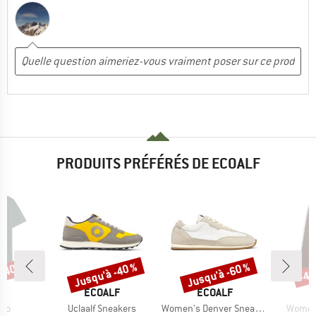
PRODUITS PRÉFÉRÉS DE ECOALF
 -40 %
Jusqu'à -40 %
Jusqu'à -60 %
-40
Remise
Remise
Rem
UE
MARQUE
MARQUE
M
LF
ECOALF
ECOALF
E
Article
Article
Article
olo
Uclaalf Sneakers
Women's Denver Sneakers
Women'