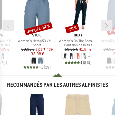
Jusqu'à -67 %
Jus
-30 %
Remise
Remise
Rem
UE
MARQUE
MARQUE
PA
STOIC
ROXY
Article
Article
Article
nkle Pant
Women's Hemp53 ValenSt. Shorts
Women's On The Seashore Linen Cargo Trousers
Hemp53 V
oup
Product group
Product group
loisirs
Short
Pantalon de loisirs
ix
ix réduit
Prix
Prix réduit
Prix
Prix réduit
3,99 €
99,95 €
à partir de
59,95 €
41,97 €
94,95 
32,98 €
2
+
1
3,8
(
4
)
4,8
(
13
)
4,8
(
29
)
RECOMMANDÉS PAR LES AUTRES ALPINISTES