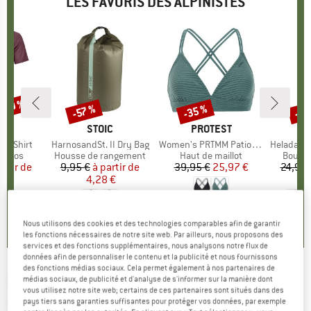
LES FAVORIS DES ALPINISTES
 -30 %
-35 %
-85
-57 %
Remise
Remise
Rem
UE
OX
MARQUE
STOIC
MARQUE
PROTEST
k T-Shirt
Article
HarnosandSt. II Dry Bag
Article
Women's PRTMM Patio Triangle
Article
HeladagenSt. Insulated
roup
érinos
Product group
Housse de rangement
Product group
Haut de maillot
Produc
Boutei
artir de
ix
ix réduit
9,95 €
à partir de
Prix
Prix réduit
39,95 €
Prix
Prix réduit
25,97 €
24,95 
 €
4,28 €
4,9
(
23
)
4,3
(
3
)
5,0
(
2
)
Nous utilisons des cookies et des technologies comparables afin de garantir
les fonctions nécessaires de notre site web. Par ailleurs, nous proposons des
services et des fonctions supplémentaires, nous analysons notre flux de
données afin de personnaliser le contenu et la publicité et nous fournissons
des fonctions médias sociaux. Cela permet également à nos partenaires de
ECOALF
-
Women's Cabrilalf Pants - Pantalon
médias sociaux, de publicité et d'analyse de s'informer sur la manière dont
vous utilisez notre site web; certains de ces partenaires sont situés dans des
de loisirs
pays tiers sans garanties suffisantes pour protéger vos données, par exemple