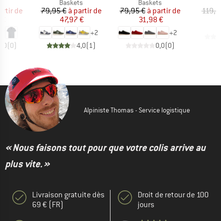
uct group
Product group
Product group
Baskets
Baskets
ix
ix réduit
Prix
Prix réduit
Prix
Prix réduit
artir de
79,95 €
à partir de
79,95 €
à partir de
119,9
 €
47,97 €
31,98 €
+
2
+
2
0,0
(
0
)
4,0
(
1
)
0,0
(
0
)
Alpiniste Thomas - Service logistique
« Nous faisons tout pour que votre colis arrive au
plus vite. »
Livraison gratuite dès
Droit de retour de 100
69 € (FR)
jours