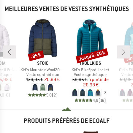
MEILLEURES VENTES DE VESTES SYNTHÉTIQUES
Jusqu'à -60 %
Jus
-85 %
Remise
Remise
Rem
E
MARQUE
MARQUE
MA
BIA
STOIC
TROLLKIDS
TR
Article
Article
Article
 Zip Jacket
Kid's MountainWool200 Strobo Hoody
Kid's Eikefjord Jacket
Girl's E
oup
Product group
Product group
Produc
hétique
Veste synthétique
Veste synthétique
Veste 
ix
ix réduit
Prix
Prix réduit
Prix
Prix réduit
5,98 €
139,95 €
20,99 €
59,95 €
à partir de
59,95 
26,98 €
2
+
8
0,0
(
0
)
5,0
(
2
)
4,9
(
16
)
PRODUITS PRÉFÉRÉS DE ECOALF