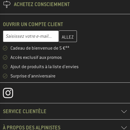
ACHETEZ CONSCIEMMENT
OUVRIR UN COMPTE CLIENT
Entrez votre adresse e-mail ici et créez votre compte client à la 
Adresse e-mail
Cadeau de bienvenue de 5 €**
Accès exclusif aux promos
Ajout de produits à la liste d'envies
Surprise d'anniversaire
SERVICE CLIENTÈLE
À PROPOS DES ALPINISTES