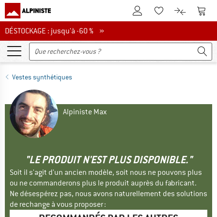
Vers le compte client
Vers 
Vers la liste d'env
Vers le com
DÉSTOCKAGE : jusqu'à -60 %
DÉSTOCKAGE : jusqu'à -60 % »
Vestes synthétiques
Alpiniste Max
"LE PRODUIT N'EST PLUS DISPONIBLE."
Soit il s'agit d'un ancien modèle, soit nous ne pouvons plus
ou ne commanderons plus le produit auprès du fabricant.
Ne désespérez pas, nous avons naturellement des solutions
de rechange à vous proposer :