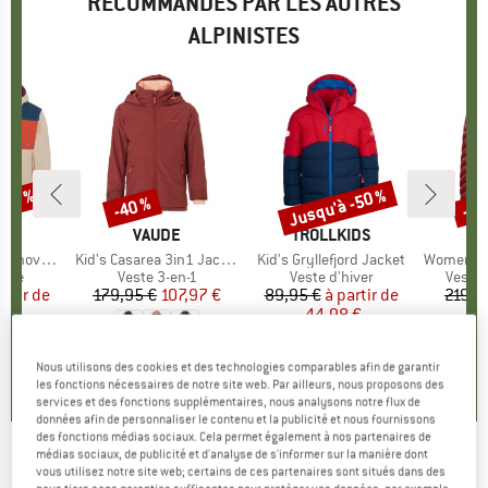
RECOMMANDÉS PAR LES AUTRES
ALPINISTES
Jusqu'à -50 %
-13 %
-40 %
-58
Remise
Remise
Rem
E
IDS
MARQUE
VAUDE
MARQUE
TROLLKIDS
M
H
er Jacket
Article
Kid's Casarea 3in1 Jacket II
Article
Kid's Gryllefjord Jacket
Article
Women's Sä
group
aire
Product group
Veste 3-en-1
Product group
Veste d'hiver
Produ
Veste 
artir de
ix
ix réduit
179,95 €
Prix
Prix réduit
107,97 €
89,95 €
à partir de
Prix
Prix réduit
219,9
 €
44,98 €
+
1
+
5
5,0
(
7
)
Nous utilisons des cookies et des technologies comparables afin de garantir
5,0
(
2
)
5,0
(
25
)
les fonctions nécessaires de notre site web. Par ailleurs, nous proposons des
services et des fonctions supplémentaires, nous analysons notre flux de
données afin de personnaliser le contenu et la publicité et nous fournissons
des fonctions médias sociaux. Cela permet également à nos partenaires de
médias sociaux, de publicité et d'analyse de s'informer sur la manière dont
ECOALF
-
Women's Aspenalf Jacket - Veste
vous utilisez notre site web; certains de ces partenaires sont situés dans des