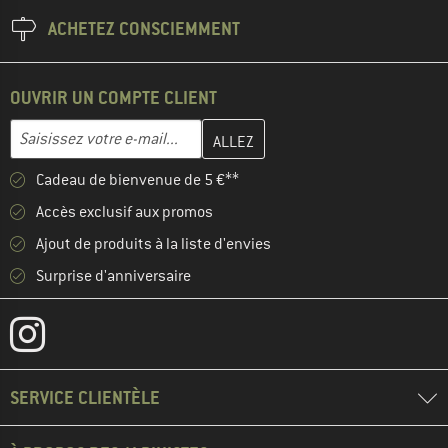
ACHETEZ CONSCIEMMENT
OUVRIR UN COMPTE CLIENT
Entrez votre adresse e-mail ici et créez votre compte client à la 
Adresse e-mail
Cadeau de bienvenue de 5 €**
Accès exclusif aux promos
Ajout de produits à la liste d'envies
Surprise d'anniversaire
SERVICE CLIENTÈLE