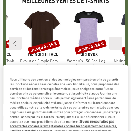
MEILLEURES VENTES DE T-SHIRTS
 -30 %
Jusqu'à -45 %
Jusqu'à -34 %
Jus
Remise
Remise
Rem
 FACE
MARQUE
THE NORTH FACE
MARQUE
ORTOVOX
MA
HEB
ken Tank
Article
Evolution Simple Dome Short Sleeve
Article
Women's 150 Cool Logo T-Shirt
Article
MerinoMix150 Pi
ct group
t
Product group
T-shirt
Product group
Haut en mérinos
Produ
Haut 
artir de
ix
ix réduit
26,95 €
à partir de
Prix
Prix réduit
89,95 €
à partir de
Prix
Prix réduit
59,95 
 €
14,82 €
59,37 €
2
Nous utilisons des cookies et des technologies comparables afin de garantir
+
10
les fonctions nécessaires de notre site web. Par ailleurs, nous proposons des
services et des fonctions supplémentaires, nous analysons notre flux de
,9
(
25
)
4,8
(
8
)
4,7
(
24
)
données afin de personnaliser le contenu et la publicité et nous fournissons
des fonctions médias sociaux. Cela permet également à nos partenaires de
médias sociaux, de publicité et d'analyse de s'informer sur la manière dont
vous utilisez notre site web; certains de ces partenaires sont situés dans des
pays tiers sans garanties suffisantes pour protéger vos données, par exemple
ECOALF
-
Deraalf - T-shirt
contre l'accès par les autorités. En cliquant sur « Tout sélectionner », vous
acceptez que nous procédions de cette manière.
Si vous ne souhaitez pas
accepter les cookies à l’exception des cookies techniquement nécessaires,
(0)
veuillez cliquer ici
. Cependant, vous pouvez modifier vos paramètres de