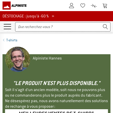
Vers le compte client
Vers 
Vers la liste d'env
Vers le com
DÉSTOCKAGE : jusqu'à -60 %
DÉSTOCKAGE : jusqu'à -60 % »
T-shirts
Alpiniste Hannes
"LE PRODUIT N'EST PLUS DISPONIBLE."
Soit il s'agit d'un ancien modèle, soit nous ne pouvons plus
ou ne commanderons plus le produit auprès du fabricant.
Ne désespérez pas, nous avons naturellement des solutions
de rechange à vous proposer :