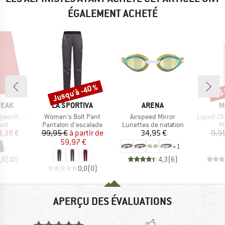
ÉGALEMENT ACHETÉ
Jusqu'à -40 %
-15
Remise
Rem
MARQUE
MARQUE
M
PEAK
LA SPORTIVA
ARENA
M
Article
Article
Article
e. Skort
Women's Bolt Pant
Airspeed Mirror
Liquid C
 group
Product group
Product group
P
ort
Pantalon d'escalade
Lunettes de natation
M
ix
ix réduit
Prix
Prix réduit
Prix
8,38 €
99,95 €
à partir de
34,95 €
9,9
59,97 €
+
1
,8
(
10
)
4,3
(
6
)
0,0
(
0
)
APERÇU DES ÉVALUATIONS