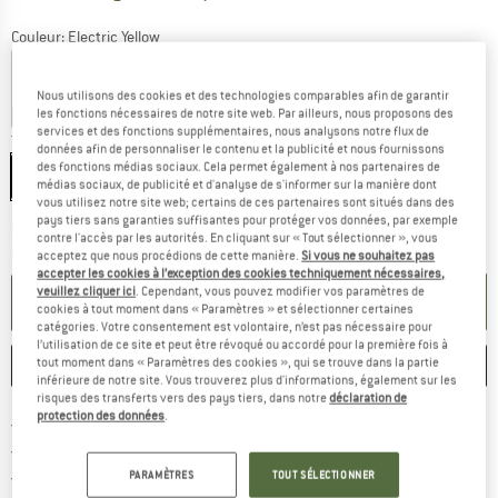
Couleur:
Electric Yellow
Nous utilisons des cookies et des technologies comparables afin de garantir
les fonctions nécessaires de notre site web. Par ailleurs, nous proposons des
-20 %
-20 %
-21 %
-30 %
services et des fonctions supplémentaires, nous analysons notre flux de
Taille:
60 l
données afin de personnaliser le contenu et la publicité et nous fournissons
des fonctions médias sociaux. Cela permet également à nos partenaires de
60 l
médias sociaux, de publicité et d'analyse de s'informer sur la manière dont
vous utilisez notre site web; certains de ces partenaires sont situés dans des
pays tiers sans garanties suffisantes pour protéger vos données, par exemple
Le lien s'ouvre dans une boîte
Délai de livraison: 3-5 jours ouvrables
contre l'accès par les autorités. En cliquant sur « Tout sélectionner », vous
Quantité:
acceptez que nous procédions de cette manière.
Si vous ne souhaitez pas
accepter les cookies à l’exception des cookies techniquement nécessaires,
veuillez cliquer ici
. Cependant, vous pouvez modifier vos paramètres de
AJOUTER AU PANIER
cookies à tout moment dans « Paramètres » et sélectionner certaines
catégories. Votre consentement est volontaire, n’est pas nécessaire pour
l’utilisation de ce site et peut être révoqué ou accordé pour la première fois à
tout moment dans « Paramètres des cookies », qui se trouve dans la partie
ENREGISTRER
COMPARER
inférieure de notre site. Vous trouverez plus d'informations, également sur les
risques des transferts vers des pays tiers, dans notre
déclaration de
protection des données
.
Trouve les infos sur la livrais
Livraison gratuite dès 69 € (FR)
Trouve les informations de paiemen
Droit de retour de 100 jours
> 4 000 000 clients satisfaits
PARAMÈTRES
TOUT SÉLECTIONNER