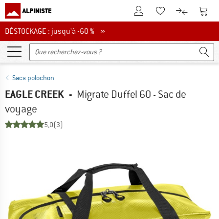
Vers le compte client
Vers 
Vers la liste d'env
Vers le com
DÉSTOCKAGE : jusqu'à -60 %
DÉSTOCKAGE : jusqu'à -60 % »
Sacs polochon
EAGLE CREEK
-
Migrate Duffel 60 - Sac de
voyage
5,0
(3)