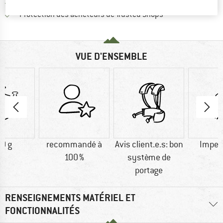
Tous les articles disponibles
Trouve toutes les i
Protection des acheteurs de Trusted Shops
VUE D'ENSEMBLE
0 g
recommandé à
Avis client.e.s: bon
Imper
100 %
système de
portage
RENSEIGNEMENTS MATÉRIEL ET
FONCTIONNALITÉS