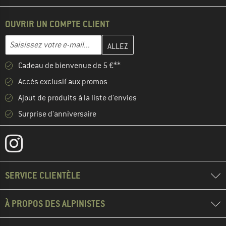
OUVRIR UN COMPTE CLIENT
Entrez votre adresse e-mail ici et créez votre compte client à la 
Adresse e-mail
Cadeau de bienvenue de 5 €**
Accès exclusif aux promos
Ajout de produits à la liste d'envies
Surprise d'anniversaire
SERVICE CLIENTÈLE
À PROPOS DES ALPINISTES