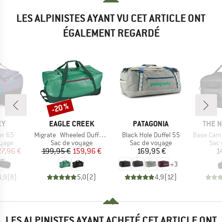
LES ALPINISTES AYANT VU CET ARTICLE ONT
ÉGALEMENT REGARDÉ
-20 %
Remise
UE
MARQUE
MARQUE
MARQ
EY
EAGLE CREEK
PATAGONIA
THE 
Article
Article
Article
er 65
Migrate Wheeled Duffel 110
Black Hole Duffel 55
Base Camp Vo
group
Product group
Product group
Prod
oyage
Sac de voyage
Sac de voyage
Sac 
ix
ix réduit
Prix
Prix réduit
Prix
27,96 €
199,95 €
159,96 €
169,95 €
1
+
3
4,9
(
8
)
5,0
(
2
)
4,9
(
12
)
LES ALPINISTES AYANT ACHETÉ CET ARTICLE ONT