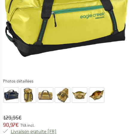
Photos détaillées
Prix initial :
Prix:
129,95
€
90,97
€
TVA incl.
France. Informations sur les frais de l
Livraison gratuite
(FR)