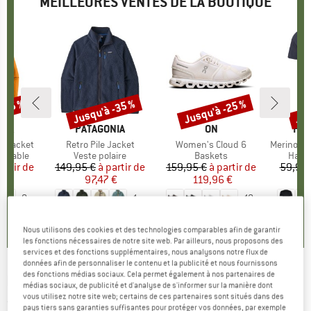
MEILLEURES VENTES DE LA BOUTIQUE
 -35 %
Jusqu'à -35 %
Jusqu'à -25 %
Jus
Remise
Remise
Rem
E
NIA
MARQUE
PATAGONIA
MARQUE
ON
MA
HEB
3L Jacket
Article
Retro Pile Jacket
Article
Women's Cloud 6
Article
MerinoMix150 Pi
up
rméable
Product group
Veste polaire
Product group
Baskets
Produ
Haut 
artir de
ix
ix réduit
149,95 €
à partir de
Prix
Prix réduit
159,95 €
à partir de
Prix
Prix réduit
59,95 
7 €
97,47 €
119,96 €
2
+
8
+
1
+
10
,7
(
79
)
4,6
(
71
)
4,7
(
48
)
Nous utilisons des cookies et des technologies comparables afin de garantir
les fonctions nécessaires de notre site web. Par ailleurs, nous proposons des
services et des fonctions supplémentaires, nous analysons notre flux de
données afin de personnaliser le contenu et la publicité et nous fournissons
des fonctions médias sociaux. Cela permet également à nos partenaires de
E9
-
Women's Miranda - Pantalon d'escalade
médias sociaux, de publicité et d'analyse de s'informer sur la manière dont
vous utilisez notre site web; certains de ces partenaires sont situés dans des
(0)
pays tiers sans garanties suffisantes pour protéger vos données, par exemple