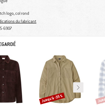
ngue
tch logo, col rond
dications du fabricant
5-6907
REGARDÉ
Jusqu'à -35 %
Jusq
Remise
Remi