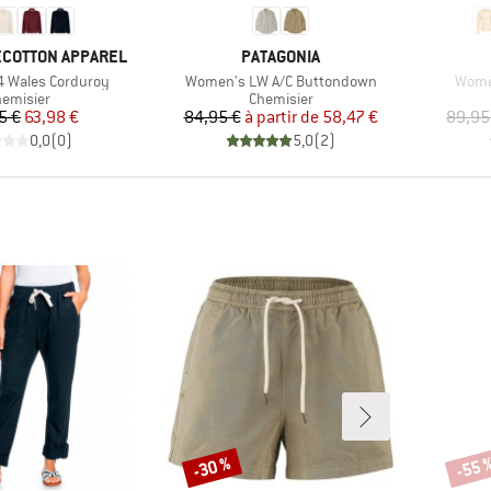
MARQUE
COTTON APPAREL
PATAGONIA
Article
Articl
 Wales Corduroy
Women's LW A/C Buttondown
Women
oduct group
Product group
emisier
Chemisier
Prix
Prix réduit
Prix
Prix réduit
5 €
63,98 €
84,95 €
à partir de
58,47 €
89,95
0,0
(
0
)
5,0
(
2
)
-30 %
-55 
Remise
Remi