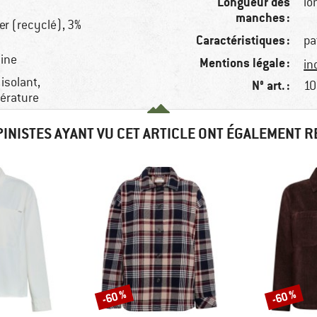
Longueur des
lo
manches :
er (recyclé), 3%
Caractéristiques :
pa
aine
Mentions légale :
in
 isolant,
N° art. :
10
pérature
PINISTES AYANT VU CET ARTICLE ONT ÉGALEMENT 
-60 %
-60 %
Remise
Remise