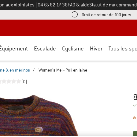
Appelez-nous au
on aux Alpinistes
|
04 65 82 17 36
FAQ & aide
Statut de ma command
e les informations de paiement ici ! Ouvre une boîte d'information
Tro
Droit de retour de 100 jours
Équipement
Escalade
Cyclisme
Hiver
Tous les spo
aine & en mérinos
/
Women's Mei - Pull en laine
(0)
8
Pr
Ar