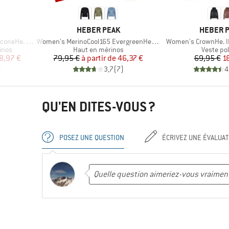
MARQUE
MARQUE
HEBER PEAK
HEBER 
Article
Article
ster 2-Pack
Women's MerinoCool165 EvergreenHe. L/S
Women's CrownHe. II
Product group
Product 
inos
Haut en mérinos
Veste pol
duit
Prix
Prix réduit
Pr
Pr
8,97 €
79,95 €
à partir de
46,37 €
69,95 €
1
)
3,7
(
7
)
4
QU'EN DITES-VOUS ?
POSEZ UNE QUESTION
ÉCRIVEZ UNE ÉVALUAT