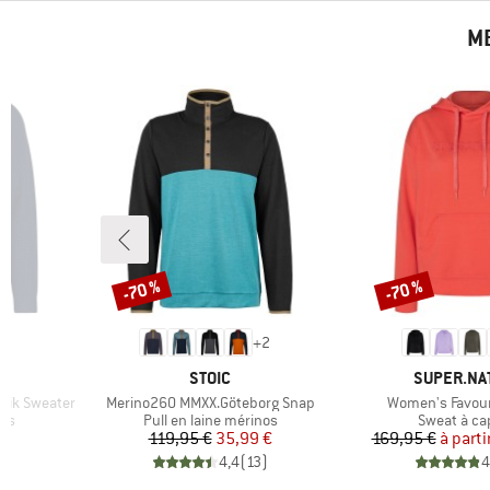
ME
-70 %
-70 %
Remise
Remise
+
2
MARQUE
MARQUE
STOIC
SUPER.NA
Article
Article
vik Sweater
Merino260 MMXX.Göteborg Snap
Women's Favour
Product group
Product gr
nos
Pull en laine mérinos
Sweat à c
duit
Prix
Prix réduit
Pr
Pr
 €
119,95 €
35,99 €
169,95 €
à parti
)
4,4
(
13
)
4