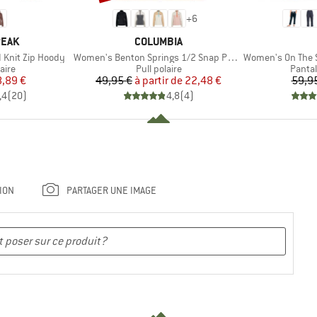
+
6
MARQUE
PEAK
COLUMBIA
Article
Article
 Knit Zip Hoody
Women's Benton Springs 1/2 Snap Pull Over II
Women's On The Seash
group
Product group
Produ
aire
Pull polaire
Pantal
ix
ix réduit
Prix
Prix réduit
8,89 €
49,95 €
à partir de
22,48 €
59,9
,4
(
20
)
4,8
(
4
)
ION
PARTAGER UNE IMAGE