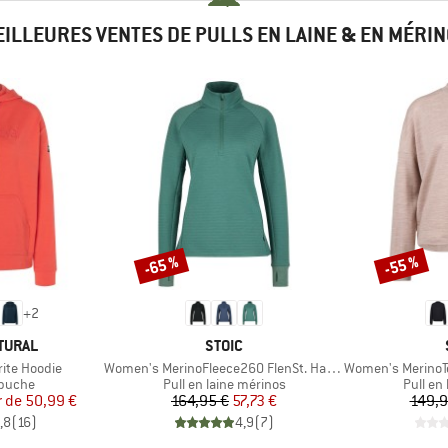
ILLEURES VENTES DE PULLS EN LAINE & EN MÉRI
-65 %
-55 %
Remise
Remise
+
2
MARQUE
TURAL
STOIC
Article
Article
ite Hoodie
Women's MerinoFleece260 FlenSt. Half Zip
Women's MerinoTerr
oup
Product group
Product
apuche
Pull en laine mérinos
Pull en
ix
ix réduit
Prix
Prix réduit
r de
50,99 €
164,95 €
57,73 €
149,9
,8
(
16
)
4,9
(
7
)