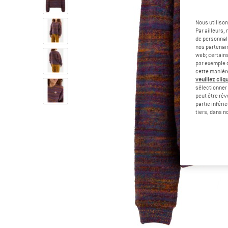
Nous utilison
Par ailleurs
de personnali
nos partenair
web; certain
par exemple c
cette manièr
veuillez cliqu
sélectionner 
peut être rév
partie inféri
tiers, dans n