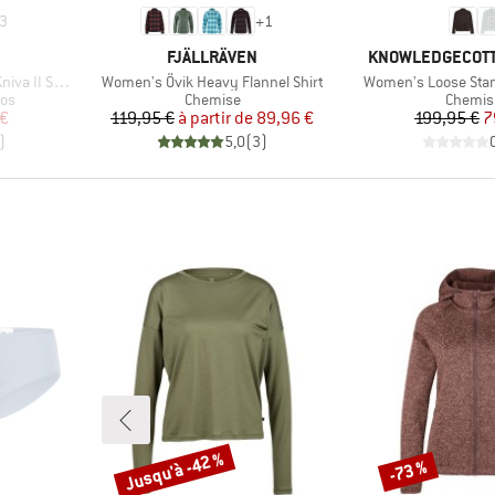
3
+
1
MARQUE
MARQUE
FJÄLLRÄVEN
KNOWLEDGECOTT
Article
Article
I Sweater
Women's Övik Heavy Flannel Shirt
Women's Loose Stan
Product group
Product
nos
Chemise
Chemis
duit
Prix
Prix réduit
Pr
Pr
 €
119,95 €
à partir de
89,96 €
199,95 €
7
)
5,0
(
3
)
Jusqu'à -42 %
-73 %
Remise
Remise