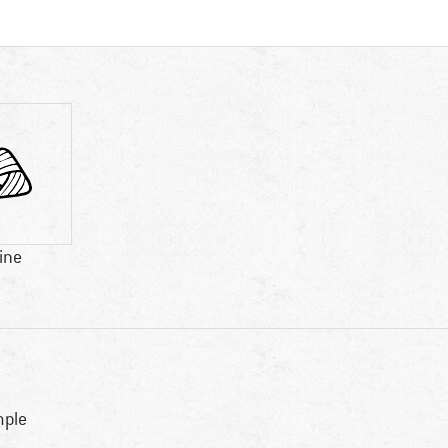
ine
ple