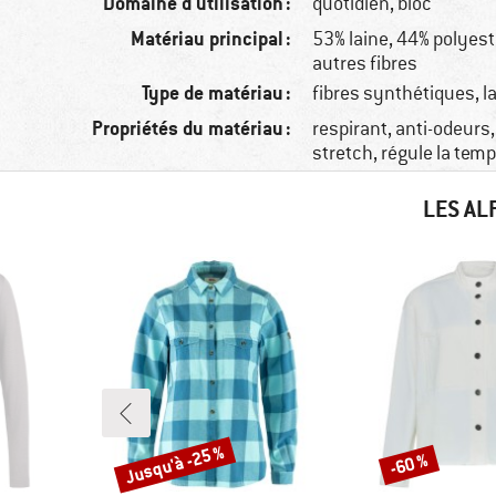
Domaine d'utilisation :
quotidien, bloc
Matériau principal :
53% laine, 44% polyest
autres fibres
Type de matériau :
fibres synthétiques, l
Propriétés du matériau :
respirant, anti-odeurs,
stretch, régule la tem
LES AL
Jusqu'à -25 %
-60 %
Remise
Remise