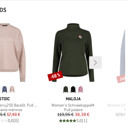
NOS
Jusq
-68 %
Remise
Remi
MARQUE
MARQUE
STOIC
MALOJA
Article
Article
y250 BaraSt. Pullover
Women's SchneekoppeM.
Women's Merin
 group
Product group
Pr
 laine mérinos
Pull polaire
Pu
Prix
Prix réduit
Prix
Prix réduit
5 €
67,48 €
119,95 €
38,38 €
129,95
0,0
(
0
)
5,0
(
1
)