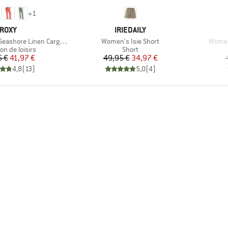
+
1
MARQUE
MARQUE
ROXY
IRIEDAILY
Article
Article
ore Linen Cargo Trousers
Women's Isie Short
Women
ct group
Product group
on de loisirs
Short
Prix
Prix réduit
Prix
Prix réduit
5 €
41,97 €
49,95 €
34,97 €
4,8
(
13
)
5,0
(
4
)