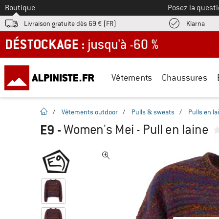
Vers le
Boutique
Posez la questi
Trouv
Livraison gratuite dès 69 € (FR)
Klarna
DÉSTOCKAGE : jusqu'à -60 %
Vêtements
Chaussures
Page d'accueil
/
Vêtements outdoor
/
Pulls & sweats
/
Pulls en l
E9
-
Women's Mei - Pull en laine