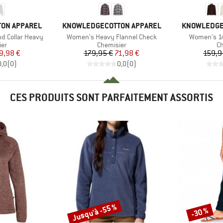
MARQUE
MARQUE
ON APPAREL
KNOWLEDGECOTTON APPAREL
KNOWLEDGE
Article
Article
d Collar Heavy
Women's Heavy Flannel Check
Women's 14
 group
Product group
Pr
ier
Chemisier
Ch
ix
ix réduit
Prix
Prix réduit
9,98 €
179,95 €
71,98 €
159,9
0,0
(
0
)
0,0
(
0
)
CES PRODUITS SONT PARFAITEMENT ASSORTIS
Jusqu'à -55 %
-30 %
Remise
Remise