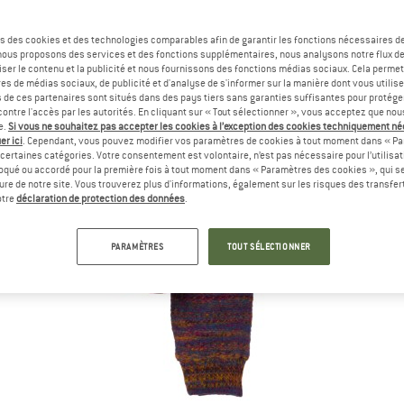
s des cookies et des technologies comparables afin de garantir les fonctions nécessaires de
, nous proposons des services et des fonctions supplémentaires, nous analysons notre flux d
ser le contenu et la publicité et nous fournissons des fonctions médias sociaux. Cela perme
es de médias sociaux, de publicité et d'analyse de s'informer sur la manière dont vous utilise
s de ces partenaires sont situés dans des pays tiers sans garanties suffisantes pour protég
ontre l'accès par les autorités. En cliquant sur « Tout sélectionner », vous acceptez que no
e.
Si vous ne souhaitez pas accepter les cookies à l’exception des cookies techniquement n
er ici
. Cependant, vous pouvez modifier vos paramètres de cookies à tout moment dans « Pa
certaines catégories. Votre consentement est volontaire, n’est pas nécessaire pour l’utilisati
oqué ou accordé pour la première fois à tout moment dans « Paramètres des cookies », qui se
eure de notre site. Vous trouverez plus d'informations, également sur les risques des transfe
otre
déclaration de protection des données
.
PARAMÈTRES
TOUT SÉLECTIONNER