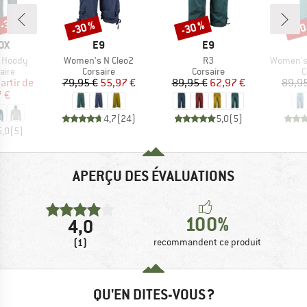
 -30 %
-30 %
-30 %
-30
Remise
Remise
Rem
E
MARQUE
MARQUE
OX
E9
E9
Article
Article
Article
t Hoody
Women's N Cleo2
R3
Women's 
group
Product group
Product group
P
aire
Corsaire
Corsaire
C
ix
ix réduit
Prix
Prix réduit
Prix
Prix réduit
artir de
79,95 €
55,97 €
89,95 €
62,97 €
89,95
7 €
4,7
(
24
)
5,0
(
5
)
5,0
(
5
)
APERÇU DES ÉVALUATIONS
100%
4,0
(1)
recommandent ce produit
QU'EN DITES-VOUS ?