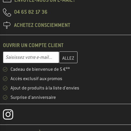
04 65 82 17 36
ACHETEZ CONSCIEMMENT
OUVRIR UN COMPTE CLIENT
Entrez votre adresse e-mail ici et créez votre compte client à la 
Adresse e-mail
Cadeau de bienvenue de 5 €**
Accès exclusif aux promos
Ajout de produits à la liste d'envies
Surprise d'anniversaire