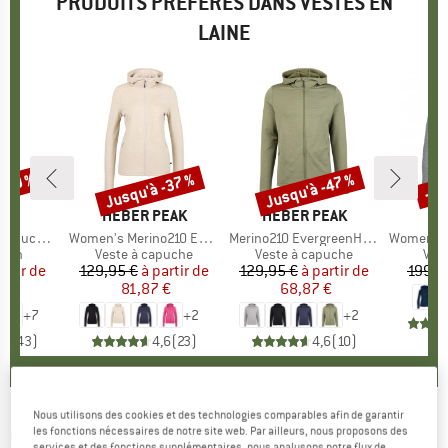
PRODUITS PRÉFÉRÉS DANS VESTES EN
LAINE
 -20 %
Jusqu'à -37 %
Jusqu'à -47 %
-60
Remise
Remise
Rem
UE
L
MARQUE
HEBER PEAK
MARQUE
HEBER PEAK
pour bébé
Article
Women's Merino210 EvergreenHe. Zip Hoody
Article
Merino210 EvergreenHe. Zip Hoody
Article
Women's Pell
group
ison
Product group
Veste à capuche
Product group
Veste à capuche
Pro
Vest
artir de
ix
ix réduit
129,95 €
à partir de
Prix
Prix réduit
129,95 €
à partir de
Prix
Prix réduit
199,9
 €
81,87 €
68,87 €
+
7
+
2
+
2
,8
(
43
)
4,6
(
23
)
4,6
(
10
)
Nous utilisons des cookies et des technologies comparables afin de garantir
E9
-
Mimmo 2.3 - Veste de loisirs
les fonctions nécessaires de notre site web. Par ailleurs, nous proposons des
services et des fonctions supplémentaires, nous analysons notre flux de