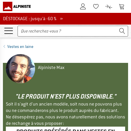
Vers le compte client
Vers 
Vers la liste d'env
Vers le com
DÉSTOCKAGE : jusqu'à -60 %
DÉSTOCKAGE : jusqu'à -60 % »
Vestes en laine
Alpiniste Max
"LE PRODUIT N'EST PLUS DISPONIBLE."
Soit il s'agit d'un ancien modèle, soit nous ne pouvons plus
ou ne commanderons plus le produit auprès du fabricant.
Ne désespérez pas, nous avons naturellement des solutions
de rechange à vous proposer :