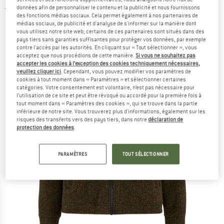
données afin de personnaliser le contenu et la publicité et nous fournissons
4,0
(1)
des fonctions médias sociaux. Cela permet également à nos partenaires de
médias sociaux, de publicité et d'analyse de s'informer sur la manière dont
vous utilisez notre site web; certains de ces partenaires sont situés dans des
pays tiers sans garanties suffisantes pour protéger vos données, par exemple
contre l'accès par les autorités. En cliquant sur « Tout sélectionner », vous
acceptez que nous procédions de cette manière.
Si vous ne souhaitez pas
accepter les cookies à l’exception des cookies techniquement nécessaires,
veuillez cliquer ici
. Cependant, vous pouvez modifier vos paramètres de
cookies à tout moment dans « Paramètres » et sélectionner certaines
catégories. Votre consentement est volontaire, n’est pas nécessaire pour
l’utilisation de ce site et peut être révoqué ou accordé pour la première fois à
tout moment dans « Paramètres des cookies », qui se trouve dans la partie
inférieure de notre site. Vous trouverez plus d'informations, également sur les
risques des transferts vers des pays tiers, dans notre
déclaration de
protection des données
.
PARAMÈTRES
TOUT SÉLECTIONNER