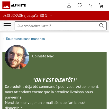
Vers le compte client
Vers 
Vers la liste d'env
Vers le com
DÉSTOCKAGE : jusqu'à -60 %
DÉSTOCKAGE : jusqu'à -60 % »
Doudounes sans manches
Alpiniste Max
"ON Y EST BIENTÔT !"
Ce produit a déjà été commandé pour vous. Actuellement,
nous attendons encore que la première livraison nous
parvienne.
Merci de m'envoyer un e-mail dès que l'article est
disponible: