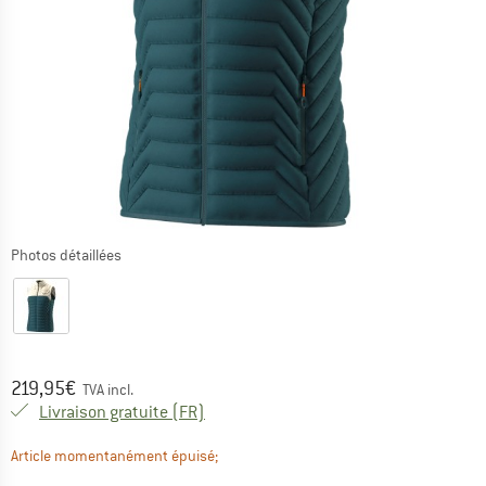
Photos détaillées
Prix:
219,95
€
TVA incl.
France. Informations sur les frais de l
Livraison gratuite
(FR)
Le lien s'ouvre dans une boîte d'informa
Article momentanément épuisé;