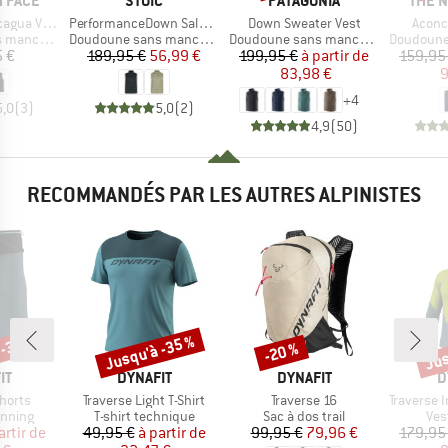
 FACE
STOIC
PATAGONIA
THE 
Article
Article
Article
ua Vest
PerformanceDown SalmiSt. Vest
Down Sweater Vest
Aconc
Product group
Product group
Product g
manches
Doudoune sans manches
Doudoune sans manches
Doudoune 
ix
Prix
Prix réduit
Prix
Prix réduit
 €
189,95 €
56,99 €
199,95 €
à partir de
159,95
83,98 €
9
+
4
5,0
(
3
)
5,0
(
2
)
4,9
(
50
)
RECOMMANDÉS PAR LES AUTRES ALPINISTES
 -35 %
Jusqu'à -35 %
Jus
-20 %
Remise
Remise
Rem
UE
MARQUE
MARQUE
M
IT
DYNAFIT
DYNAFIT
D
Article
Article
Article
Shorts
Traverse Light T-Shirt
Traverse 16
Traverse Insul
oup
Product group
Product group
Pro
unning
T-shirt technique
Sac à dos trail
Ves
ix
ix réduit
Prix
Prix réduit
Prix
Prix réduit
artir de
49,95 €
à partir de
99,95 €
79,96 €
179,95