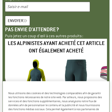
ENVOYER
PAS ENVIE D'ATTENDRE ?
Puis jetez un coup d'œil à ces autres produits :
LES ALPINISTES AYANT ACHETÉ CET ARTICLE
ONT ÉGALEMENT ACHETÉ
 -35 %
Jusqu'à -35 %
-30
Remise
Rem
Nous utilisons des cookies et des technologies comparables afin de garantir
UE
IT
MARQUE
DYNAFIT
MARQUE
DYNAFIT
M
D
les fonctions nécessaires de notre site web. Par ailleurs, nous proposons des
services et des fonctions supplémentaires, nous analysons notre flux de
ch Jacket
Article
Radical Ptc Hooded Jacket
Article
Traverse Hybrid Shorts
Article
Running Ha
données afin de personnaliser le contenu et la publicité et nous fournissons
group
shell
Product group
Veste polaire
Product group
Short
P
B
des fonctions médias sociaux. Cela permet également à nos partenaires de
artir de
ix
ix réduit
161,45 €
Prix
79,95 €
à partir de
Prix
Prix réduit
14,9