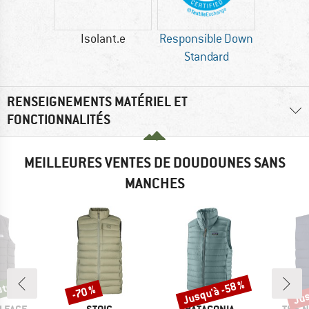
Isolant.e
Responsible Down
Standard
RENSEIGNEMENTS MATÉRIEL ET
FONCTIONNALITÉS
MEILLEURES VENTES DE DOUDOUNES SANS
MANCHES
Jusqu'à -58 %
Jus
utés
-70 %
tés
Remise
Remise
Rem
MARQUE
MARQUE
MARQ