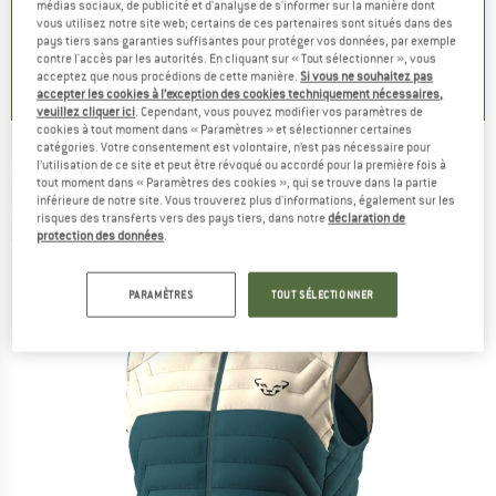
médias sociaux, de publicité et d'analyse de s'informer sur la manière dont
 €
51,97 €
vous utilisez notre site web; certains de ces partenaires sont situés dans des
pays tiers sans garanties suffisantes pour protéger vos données, par exemple
0,0
(
0
)
contre l'accès par les autorités. En cliquant sur « Tout sélectionner », vous
0,0
(
0
)
0,0
(
0
)
acceptez que nous procédions de cette manière.
Si vous ne souhaitez pas
accepter les cookies à l’exception des cookies techniquement nécessaires,
veuillez cliquer ici
. Cependant, vous pouvez modifier vos paramètres de
cookies à tout moment dans « Paramètres » et sélectionner certaines
catégories. Votre consentement est volontaire, n’est pas nécessaire pour
l’utilisation de ce site et peut être révoqué ou accordé pour la première fois à
DYNAFIT
-
Radical Rds Dwn Vest - Doudoune
tout moment dans « Paramètres des cookies », qui se trouve dans la partie
inférieure de notre site. Vous trouverez plus d'informations, également sur les
sans manches
risques des transferts vers des pays tiers, dans notre
déclaration de
protection des données
.
(0)
PARAMÈTRES
TOUT SÉLECTIONNER