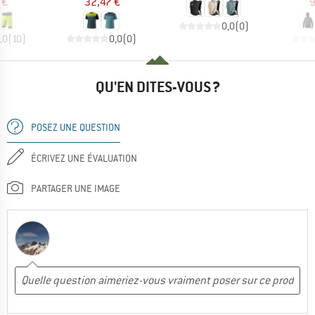
 €
32,47 €
9
0,0
(
0
)
,0
(
10
)
0,0
(
0
)
QU'EN DITES-VOUS ?
POSEZ UNE QUESTION
ÉCRIVEZ UNE ÉVALUATION
PARTAGER UNE IMAGE