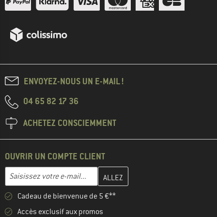
ENVOYEZ-NOUS UN E-MAIL !
04 65 82 17 36
ACHETEZ CONSCIEMMENT
OUVRIR UN COMPTE CLIENT
Entrez votre adresse e-mail ici et créez votre compte client à la 
Adresse e-mail
Cadeau de bienvenue de 5 €**
Accès exclusif aux promos