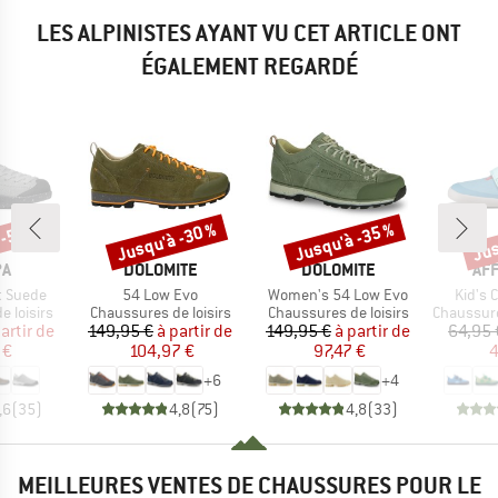
LES ALPINISTES AYANT VU CET ARTICLE ONT
ÉGALEMENT REGARDÉ
 -55 %
Jusqu'à -30 %
Jusqu'à -35 %
Jus
Remise
Remise
Rem
UE
MARQUE
MARQUE
MA
PA
DOLOMITE
DOLOMITE
AF
Article
Article
Article
t Suede
54 Low Evo
Women's 54 Low Evo
Kid's 
p
Product group
Product group
Product g
 loisirs
Chaussures de loisirs
Chaussures de loisirs
Chaussures
ix
ix réduit
Prix
Prix réduit
Prix
Prix réduit
artir de
149,95 €
à partir de
149,95 €
à partir de
64,95 
 €
104,97 €
97,47 €
4
+
6
+
4
,6
(
35
)
4,8
(
75
)
4,8
(
33
)
MEILLEURES VENTES DE CHAUSSURES POUR LE