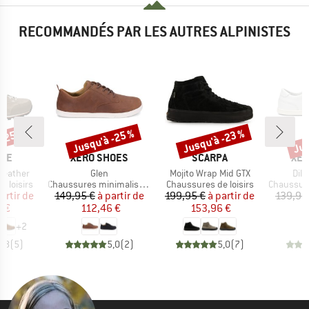
RECOMMANDÉS PAR LES AUTRES ALPINISTES
 -25 %
Jusqu'à -25 %
Jusqu'à -23 %
Jus
Remise
Remise
Rem
E
MARQUE
MARQUE
MA
ITE
XERO SHOES
SCARPA
XER
Article
Article
Arti
Leather
Glen
Mojito Wrap Mid GTX
Dill
p
Product group
Product group
Product g
 loisirs
Chaussures minimalistes
Chaussures de loisirs
Chaussures
ix
ix réduit
Prix
Prix réduit
Prix
Prix réduit
artir de
149,95 €
à partir de
199,95 €
à partir de
139,95
6 €
112,46 €
153,96 €
1
+
2
4,8
(
5
)
5,0
(
2
)
5,0
(
7
)