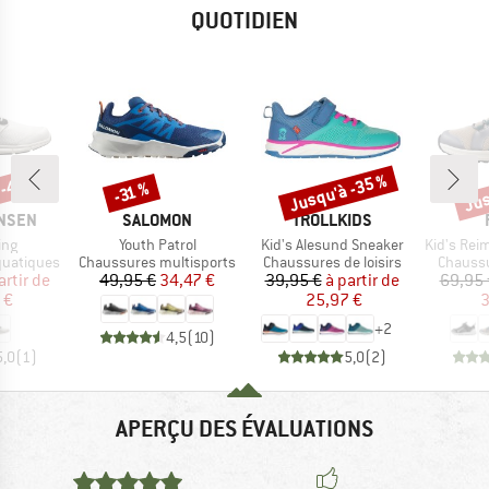
QUOTIDIEN
 -40 %
Jusqu'à -35 %
Jus
-31 %
Remise
Remise
Rem
MARQUE
MARQUE
ANSEN
SALOMON
TROLLKIDS
Article
Article
Article
ing
Youth Patrol
Kid's Alesund Sneaker
Kid's Reimat
Product group
Product group
Product
quatiques
Chaussures multisports
Chaussures de loisirs
Chaussu
ix
ix réduit
Prix
Prix réduit
Prix
Prix réduit
artir de
49,95 €
34,47 €
39,95 €
à partir de
69,95 
 €
25,97 €
3
+
2
4,5
(
10
)
5,0
(
1
)
5,0
(
2
)
APERÇU DES ÉVALUATIONS