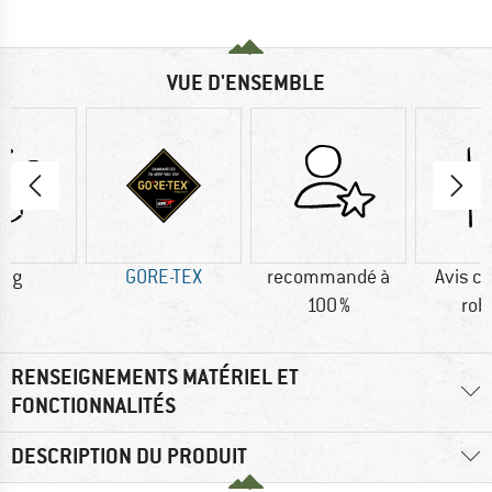
VUE D'ENSEMBLE
6 g
GORE-TEX
recommandé à
Avis cl
100 %
rob
RENSEIGNEMENTS MATÉRIEL ET
FONCTIONNALITÉS
DESCRIPTION DU PRODUIT