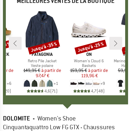
MEILLEURES VENTES DE LA BOUTIQUE
 -30 %
Jusqu'à -35 %
Jusqu'à -25 %
Jus
Remise
Remise
Rem
TOCK
MARQUE
PATAGONIA
MARQUE
ON
MA
HEB
 BF
Article
Retro Pile Jacket
Article
Women's Cloud 6
Article
MerinoMix150 Pi
t group
es
Product group
Veste polaire
Product group
Baskets
Produ
Haut 
artir de
ix
ix réduit
149,95 €
à partir de
Prix
Prix réduit
159,95 €
à partir de
Prix
Prix réduit
59,95 
 €
97,47 €
119,96 €
2
+
6
+
1
+
9
,8
(
20
)
4,6
(
71
)
4,7
(
48
)
DOLOMITE
-
Women's Shoe
Cinquantaquattro Low FG GTX - Chaussures