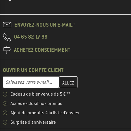
ENVOYEZ-NOUS UN E-MAIL !
04 65 82 17 36
ACHETEZ CONSCIEMMENT
OUVRIR UN COMPTE CLIENT
Entrez votre adresse e-mail ici et créez votre compte client à la 
Adresse e-mail
Cadeau de bienvenue de 5 €**
Accès exclusif aux promos
Ajout de produits à la liste d'envies
Surprise d'anniversaire