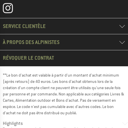
SERVICE CLIENTÈLE
À PROPOS DES ALPINISTES
RÉVOQUER LE CONTRAT
**Le bon d'achat est valable à partir d'un montant d'achat minimum
(après retours) de 40 euros. Les bons d'achat obtenus lors de la
création d'un compte client ne peuvent être utilisés qu'une seule fois
par personne et par commande. Non applicable aux catégories Livres &
Cartes, Alimentation outdoor et Bons d'achat. Pas de versement en
espèce. Le code n'est pas cumulable avec d'autres codes. Le bon
d'achat ne doit pas être distribué ou publié.
Highlights