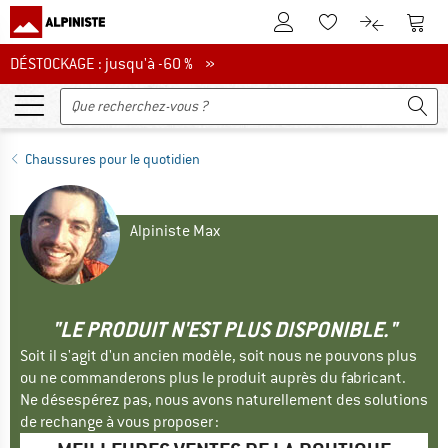
Vers le compte client
Vers 
Vers la liste d'env
Vers le com
DÉSTOCKAGE : jusqu'à -60 %
DÉSTOCKAGE : jusqu'à -60 % »
Chaussures pour le quotidien
Alpiniste Max
"LE PRODUIT N'EST PLUS DISPONIBLE."
Soit il s'agit d'un ancien modèle, soit nous ne pouvons plus
ou ne commanderons plus le produit auprès du fabricant.
Ne désespérez pas, nous avons naturellement des solutions
de rechange à vous proposer :