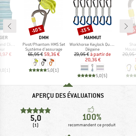
-10 %
-15 %
-15
Remise
Remise
Rem
MARQUE
MARQUE
GER
DMM
MAMMUT
Article
Article
Arti
imb Vest
Pivot/Phantom HMS Set
Workhorse Keylock Quickdraws
Sh
 group
Product group
Product group
Produ
eur
Système d'assurage
Dégaine
Mous
ix
ix réduit
Prix
Prix réduit
Prix
Prix réduit
0,97 €
65,95 €
59,36 €
23,95 €
à partir de
20,95 
20,36 €
3,0
(
1
)
5,0
(
1
)
5,0
(
5
)
APERÇU DES ÉVALUATIONS
100%
5,0
(1)
recommandent ce produit