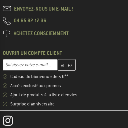
ENVOYEZ-NOUS UN E-MAIL !
04 65 82 17 36
ACHETEZ CONSCIEMMENT
OUVRIR UN COMPTE CLIENT
Entrez votre adresse e-mail ici et créez votre compte client à la 
Adresse e-mail
Cadeau de bienvenue de 5 €**
Accès exclusif aux promos
Ajout de produits à la liste d'envies
Surprise d'anniversaire