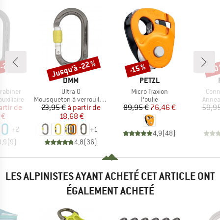
 -22 %
Jusqu'à -22 %
-15 %
-10
Remise
Remise
Rem
QUE
MARQUE
MARQUE
DMM
PETZL
Article
Article
Artic
rabiner
Ultra O
Micro Traxion
Conn
p
Product group
Product group
Produ
xiliaire
Mousqueton à verrouillage
Poulie
Annea
ix
ix réduit
Prix
Prix réduit
Prix
Prix réduit
artir de
23,95 €
à partir de
89,95 €
76,46 €
59,95
 €
18,68 €
+
2
+
1
4,9
(
48
)
4,9
(
9
)
4,8
(
36
)
LES ALPINISTES AYANT ACHETÉ CET ARTICLE ONT
ÉGALEMENT ACHETÉ