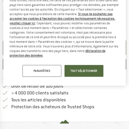
vous utilisez notre site web; certains de ces partenaires sont situés dans des
pays tiers sans garanties suffisantes pour protéger vos données, par exemple
Sélectionner variante:
contre l'accès par les autorités. En cliquant sur « Tout sélectionner », vous
acceptez que nous procédions de cette manière.
Si vous ne souhaitez pas
Screwgate
Locksafe
accepter les cookies à l’exception des cookies techniquement nécessaires,
veuillez cliquer ici
. Cependant, vous pouvez modifier vos paramètres de
Le lien s'ouvre dans une boîte d'inf
cookies à tout moment dans « Paramètres » et sélectionner certaines
Délai de livraison: 3-5 jours ouvrables
catégories. Votre consentement est volontaire, n’est pas nécessaire pour
Quantité:
l’utilisation de ce site et peut être révoqué ou accordé pour la première fois à
tout moment dans « Paramètres des cookies », qui se trouve dans la partie
inférieure de notre site. Vous trouverez plus d'informations, également sur les
AJOUTER AU PANIER
risques des transferts vers des pays tiers, dans notre
déclaration de
protection des données
.
ENREGISTRER
COMPARER
PARAMÈTRES
TOUT SÉLECTIONNER
Trouve les infos sur la livrais
Livraison gratuite dès 69 € (FR)
Trouve les informations de paiemen
Droit de retour de 100 jours
> 4 000 000 clients satisfaits
Tous les articles disponibles
Trouve toutes les i
Protection des acheteurs de Trusted Shops