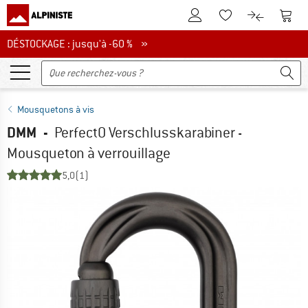
Vers le compte client
Vers 
Vers la liste d'env
Vers le com
DÉSTOCKAGE : jusqu'à -60 %
DÉSTOCKAGE : jusqu'à -60 % »
Mousquetons à vis
DMM
-
PerfectO Verschlusskarabiner -
Mousqueton à verrouillage
5,0
(1)