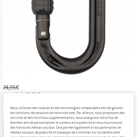
Prix initial :
Prix:
24,95
€
à partir de
21,21
€
TVA incl.
Informations sur les frais de livraison. Ouvre une bo
hors Frais de livraison
Nous utilisons des cookies et des technologies comparables afin de garantir
les fonctions nécessaires de notre site web. Par ailleurs, nous proposons des
Couleur:
Matt Grey
services et des fonctions supplémentaires, nous analysons notre flux de
données afin de personnaliser le contenu et la publicité et nous fournissons
des fonctions médias sociaux. Cela permet également à nos partenaires de
médias sociaux, de publicité et d'analyse de s'informer sur la manière dont
-15 %
-15 %
-15 %