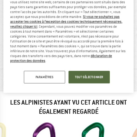
vous utilisez notre site web; certains de ces partenaires sont situés dans des
pays tiers sans garanties suffisantes pour protéger vos données, par exemple
contre l'accès par les autorités. En cliquant sur « Tout sélectionner », vous
acceptez que nous procédions de cette manière.
Si vous ne souhaitez pas
accepter les cookies à l’exception des cookies techniquement nécessaires,
veuillez cliquer ici
. Cependant, vous pouvez modifier vos paramètres de
cookies à tout moment dans « Paramètres » et sélectionner certaines
catégories. Votre consentement est volontaire, n’est pas nécessaire pour
l’utilisation de ce site et peut être révoqué ou accordé pour la première fois à
tout moment dans « Paramètres des cookies », qui se trouve dans la partie
recommandé à
36 g
inférieure de notre site. Vous trouverez plus d'informations, également sur les
97 %
risques des transferts vers des pays tiers, dans notre
déclaration de
protection des données
.
RENSEIGNEMENTS MATÉRIEL ET
PARAMÈTRES
TOUT SÉLECTIONNER
FONCTIONNALITÉS
LES ALPINISTES AYANT VU CET ARTICLE ONT
ÉGALEMENT REGARDÉ