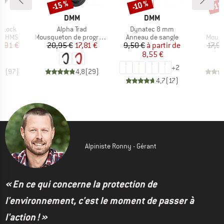
-15 %
-10 %
-15
Remise
Remise
Rem
UE
MARQUE
MARQUE
L
DMM
DMM
Article
Article
A
l-Lock
Alpha Trad
Dynatec 8 mm
oup
Product group
Product group
Produ
n HMS
Mousqueton de progression
Anneau de sangle
Mous
ix
ix réduit
Prix
Prix réduit
Prix
Prix réduit
2,91 €
20,95 €
17,81 €
9,50 €
à partir de
17,95
8,55 €
+
2
,9
(
97
)
4,8
(
29
)
4,7
(
17
)
Alpiniste Ronny - Gérant
« En ce qui concerne la protection de
l'environnement, c'est le moment de passer à
l'action ! »