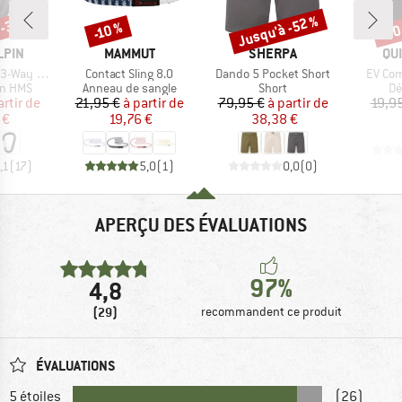
 -30 %
Jusqu'à -52 %
-30
-10 %
Remise
Remise
Rem
MARQUE
MARQUE
MA
LPIN
MAMMUT
SHERPA
QU
Article
Article
Article
lock Selfie
Contact Sling 8.0
Dando 5 Pocket Short
EV Com
oup
Product group
Product group
Pr
n HMS
Anneau de sangle
Short
Dé
ix
ix réduit
Prix
Prix réduit
Prix
Prix réduit
artir de
21,95 €
à partir de
79,95 €
à partir de
19,9
 €
19,76 €
38,38 €
,1
(
17
)
5,0
(
1
)
0,0
(
0
)
APERÇU DES ÉVALUATIONS
97%
4,8
(29)
recommandent ce produit
ÉVALUATIONS
5 étoiles
(26)