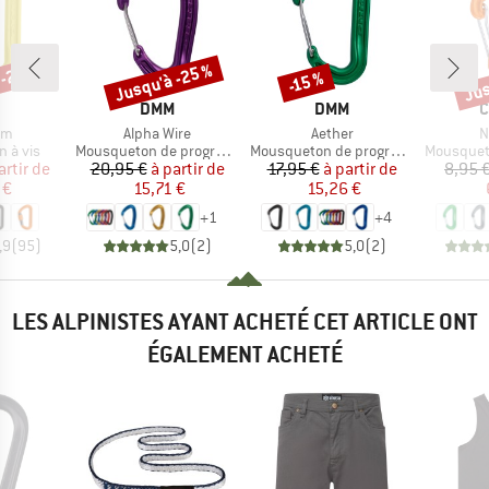
 -22 %
Jusqu'à -25 %
Jus
-15 %
Remise
Remise
Rem
QUE
MARQUE
MARQUE
M
DMM
DMM
C
Article
Article
A
om
Alpha Wire
Aether
N
oup
Product group
Product group
Product g
 à vis
Mousqueton de progression
Mousqueton de progression
Mousqueton 
ix
ix réduit
Prix
Prix réduit
Prix
Prix réduit
artir de
20,95 €
à partir de
17,95 €
à partir de
8,95 
 €
15,71 €
15,26 €
+
1
+
4
,9
(
95
)
5,0
(
2
)
5,0
(
2
)
LES ALPINISTES AYANT ACHETÉ CET ARTICLE ONT
ÉGALEMENT ACHETÉ