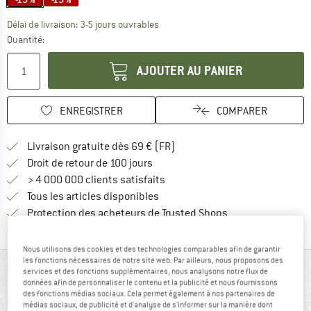
Le lien s'ouvre dans une boîte d'inf
Délai de livraison: 3-5 jours ouvrables
Quantité:
AJOUTER AU PANIER
ENREGISTRER
COMPARER
Trouve les infos sur la livrais
Livraison gratuite dès 69 € (FR)
Trouve les informations de paiemen
Droit de retour de 100 jours
> 4 000 000 clients satisfaits
Tous les articles disponibles
Trouve toutes les i
Protection des acheteurs de Trusted Shops
Nous utilisons des cookies et des technologies comparables afin de garantir
les fonctions nécessaires de notre site web. Par ailleurs, nous proposons des
VUE D'ENSEMBLE
services et des fonctions supplémentaires, nous analysons notre flux de
données afin de personnaliser le contenu et la publicité et nous fournissons
des fonctions médias sociaux. Cela permet également à nos partenaires de
Mousqueton automatique avec design Clean Nose
médias sociaux, de publicité et d'analyse de s'informer sur la manière dont