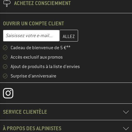
ACHETEZ CONSCIEMMENT
OUVRIR UN COMPTE CLIENT
Entrez votre adresse e-mail ici et créez votre compte client à la 
Adresse e-mail
Cadeau de bienvenue de 5 €**
Accès exclusif aux promos
Ajout de produits à la liste d'envies
Surprise d'anniversaire
SERVICE CLIENTÈLE
À PROPOS DES ALPINISTES