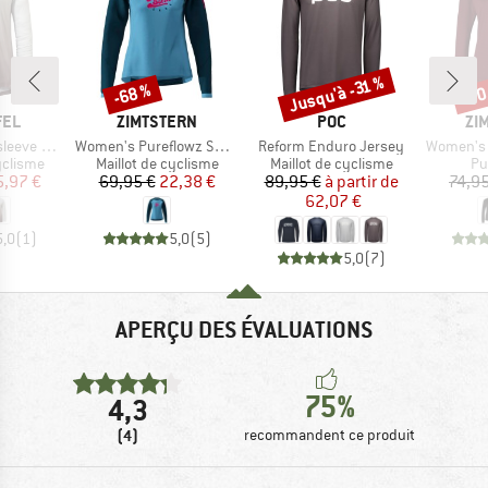
Jusqu'à -31 %
-68 %
-30
Remise
Remise
Rem
E
MARQUE
MARQUE
MA
FEL
ZIMTSTERN
POC
ZI
Article
Article
Article
le Koitere
Women's Pureflowz Shirt L/S
Reform Enduro Jersey
Women's 
up
Product group
Product group
Pr
yclisme
Maillot de cyclisme
Maillot de cyclisme
Pul
ix
ix réduit
Prix
Prix réduit
Prix
Prix réduit
5,97 €
69,95 €
22,38 €
89,95 €
à partir de
74,95
62,07 €
5,0
(
1
)
5,0
(
5
)
5,0
(
7
)
APERÇU DES ÉVALUATIONS
75%
4,3
(4)
recommandent ce produit