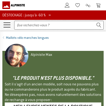
Vers le compte client
Vers 
Vers la liste d'env
Vers le com
DÉSTOCKAGE : jusqu'à -60 %
DÉSTOCKAGE : jusqu'à -60 % »
Maillots vélo manches longues
Alpiniste Max
"LE PRODUIT N'EST PLUS DISPONIBLE."
Soit il s'agit d'un ancien modèle, soit nous ne pouvons plus
ou ne commanderons plus le produit auprès du fabricant.
Ne désespérez pas, nous avons naturellement des solutions
de rechange à vous proposer :