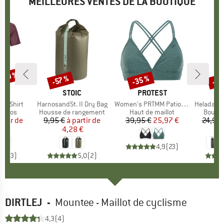
MEILLEURES VENTES DE LA BOUTIQUE
 -30 %
-35 %
-85
-57 %
Remise
Remise
Rem
UE
OX
MARQUE
STOIC
MARQUE
PROTEST
k T-Shirt
Article
HarnosandSt. II Dry Bag
Article
Women's PRTMM Patio Triangle
Article
HeladagenSt. Insulated
roup
érinos
Product group
Housse de rangement
Product group
Haut de maillot
Produc
Boutei
artir de
ix
ix réduit
9,95 €
à partir de
Prix
Prix réduit
39,95 €
Prix
Prix réduit
25,97 €
24,95 
 €
4,28 €
4,9
(
23
)
4,3
(
3
)
5,0
(
2
)
DIRTLEJ
-
Mountee - Maillot de cyclisme
4,3
(4)