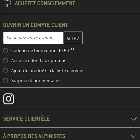
ACHETEZ CONSCIEMMENT
OUVRIR UN COMPTE CLIENT
Entrez votre adresse e-mail ici et créez votre compte client à la 
Adresse e-mail
Cadeau de bienvenue de 5 €**
Accès exclusif aux promos
Ajout de produits à la liste d'envies
Surprise d'anniversaire
SERVICE CLIENTÈLE
À PROPOS DES ALPINISTES