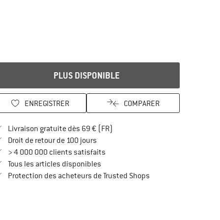
PLUS DISPONIBLE
ENREGISTRER
COMPARER
Trouve les infos sur la livraison 
Livraison gratuite dès 69 € (FR)
Trouve les informations de paiement i
Droit de retour de 100 jours
> 4 000 000 clients satisfaits
Tous les articles disponibles
Trouve toutes les infos
Protection des acheteurs de Trusted Shops