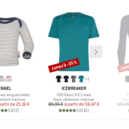
Jusqu'à -35 %
Jusq
Remise
Remi
+
1
MARQUE
MARQUE
ENGEL
ICEBREAKER
Article
A
es longues bébé
200 Oasis S/S Crewe
2
group
Product group
Pro
ement mérinos
Sous-vêtement mérinos
Sou
Prix
Prix réduit
Prix
Prix réduit
partir de
23,16 €
89,95 €
à partir de
58,47 €
119,95
5,0
(
3
)
5,0
(
15
)