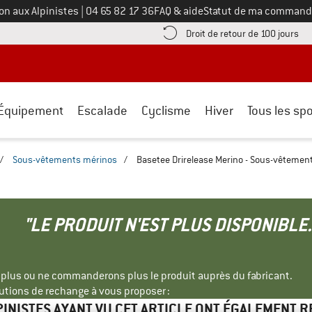
Appelez-nous au
on aux Alpinistes
|
04 65 82 17 36
FAQ & aide
Statut de ma command
e les informations de paiement ici ! Ouvre une boîte d'information
Tro
Droit de retour de 100 jours
Équipement
Escalade
Cyclisme
Hiver
Tous les spo
/
Sous-vêtements mérinos
/
Basetee Drirelease Merino - Sous-vêtemen
"LE PRODUIT N'EST PLUS DISPONIBLE.
s plus ou ne commanderons plus le produit auprès du fabricant.
tions de rechange à vous proposer :
PINISTES AYANT VU CET ARTICLE ONT ÉGALEMENT 