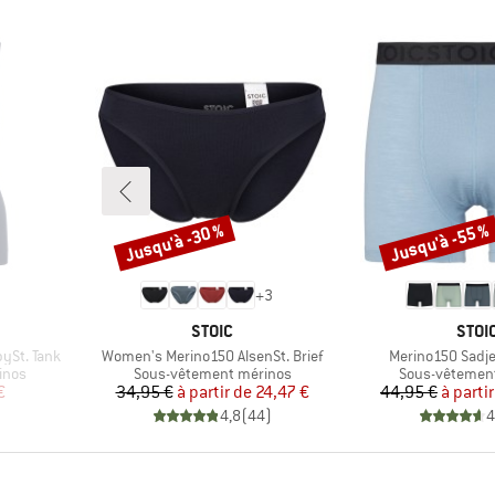
Jusqu'à -30 %
Jusqu'à -55 %
Remise
Remise
+
3
MARQUE
MAR
STOIC
STOI
Article
Article
ySt. Tank
Women's Merino150 AlsenSt. Brief
Merino150 Sadje
Product group
Product group
inos
Sous-vêtement mérinos
Sous-vêtemen
duit
Prix
Prix réduit
Pr
Pr
€
34,95 €
à partir de
24,47 €
44,95 €
à parti
)
4,8
(
44
)
4