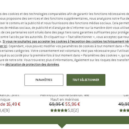
s des cookies et des technologies comparables afin de garantir les fonctions nécessaires de
, nous proposons des services et des fonctions supplémentaires, nous analysons notre flux d
ser le contenu et la publicité et nous fournissons des fonctions médias sociaux. Cela perme
es de médias sociaux, de publicité et d'analyse de s'informer sur la manière dont vous utilise
s de ces partenaires sont situés dans des pays tiers sans garanties suffisantes pour protég
ontre l'accès par les autorités. En cliquant sur « Tout sélectionner », vous acceptez que no
e.
Si vous ne souhaitez pas accepter les cookies à l’exception des cookies techniquement n
er ici
. Cependant, vous pouvez modifier vos paramètres de cookies à tout moment dans « Pa
certaines catégories. Votre consentement est volontaire, n’est pas nécessaire pour l’utilisati
oqué ou accordé pour la première fois à tout moment dans « Paramètres des cookies », qui se
eure de notre site. Vous trouverez plus d'informations, également sur les risques des transfe
-20 %
-48 %
Remise
Remise
otre
déclaration de protection des données
.
+
3
PARAMÈTRES
TOUT SÉLECTIONNER
QUE
C
MARQUE
BERGFREUNDE
enSt. Shirt
Article
Merino155 RömersteinBF. Tee
Art
Car
oup
hnique
Product group
Haut en mérinos
 de
ix
ix réduit
16,49 €
69,95 €
Prix
Prix réduit
55,96 €
49,95
3,4
(
9
)
5,0
(
2
)