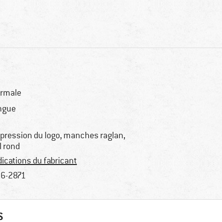
rmale
ngue
pression du logo, manches raglan,
l rond
dications du fabricant
6-2871
S