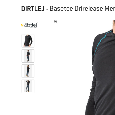
DIRTLEJ
-
Basetee Drirelease Me