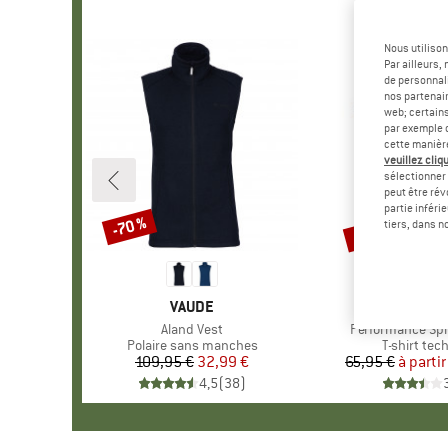
Nous utilison
Par ailleurs
de personnali
nos partenair
web; certain
par exemple c
cette manièr
veuillez cliqu
sélectionner 
peut être rév
partie inféri
Jusqu'à -75 %
-70 %
Remise
Remise
tiers, dans n
MARQUE
VAUDE
MAR
STOI
Article
Aland Vest
Article
Performance Spik
Product group
Polaire sans manches
Product gr
T-shirt tec
109,95 €
Prix
Prix réduit
32,99 €
65,95 €
à partir
Pr
Pr
4,5
(
38
)