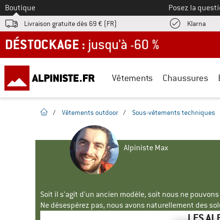
Vers le
Boutique
Posez la questi
Trouv
Livraison gratuite dès 69 € (FR)
Klarna
DÉSTOCKAGE : jusqu'à -60 %
Vêtements
Chaussures
Page d'accueil
/
Vêtements outdoor
/
Sous-vêtements techniques
Alpiniste Max
Soit il s'agit d'un ancien modèle, soit nous ne pouvon
Ne désespérez pas, nous avons naturellement des solu
LES AL