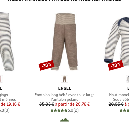
-20 %
-20 %
Remise
Remise
UE
MARQUE
L
ENGEL
Article
Article
gings
Pantalon long bébé avec taille large
Haut manch
Product group
Product 
t mérinos
Pantalon polaire
Sous-vêt
ix
ix réduit
Prix
Prix réduit
r de
19,16 €
35,95 €
à partir de
28,76 €
28,95 €
à 
5,0
(
3
)
5,0
(
2
)