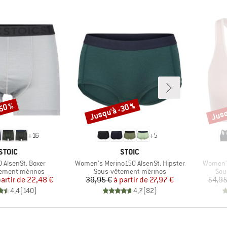
-50 %
Jusqu'à -30 %
Jusq
Remise
Remi
+
16
+
5
MARQUE
MARQUE
STOIC
STOIC
Article
Article
 AlsenSt. Boxer
Women's Merino150 AlsenSt. Hipster
Women's
group
Product group
Pro
ement mérinos
Sous-vêtement mérinos
Sou
Prix
Prix réduit
Prix
Prix réduit
partir de
22,48 €
39,95 €
à partir de
27,97 €
54,95
4,4
(
140
)
4,7
(
82
)