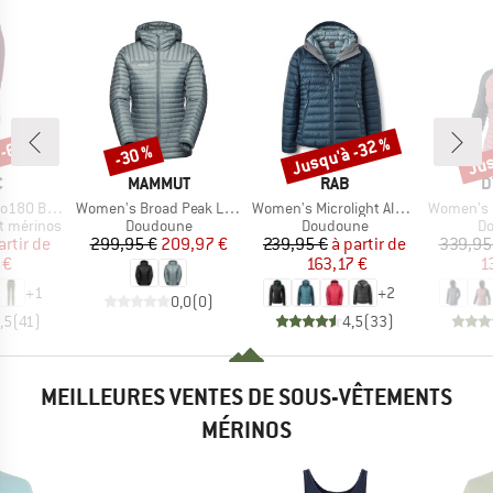
 -65 %
Jusqu'à -32 %
Jus
-30 %
Remise
Remise
Rem
QUE
MARQUE
MARQUE
M
C
MAMMUT
RAB
D
Article
Article
Article
. Long Pants
Women's Broad Peak Light IN Hooded Jacket
Women's Microlight Alpine Jacket
Women's Radica
Product group
Product group
Pr
t mérinos
Doudoune
Doudoune
D
ix
ix réduit
Prix
Prix réduit
Prix
Prix réduit
artir de
299,95 €
209,97 €
239,95 €
à partir de
339,95
 €
163,17 €
1
+
1
+
2
0,0
(
0
)
,5
(
41
)
4,5
(
33
)
MEILLEURES VENTES DE SOUS-VÊTEMENTS
MÉRINOS