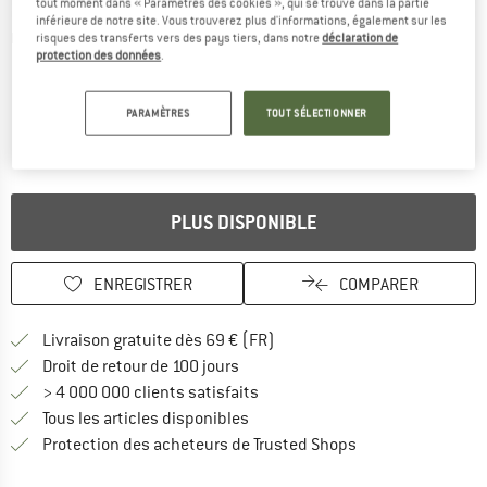
tout moment dans « Paramètres des cookies », qui se trouve dans la partie
inférieure de notre site. Vous trouverez plus d'informations, également sur les
Photos détaillées
risques des transferts vers des pays tiers, dans notre
déclaration de
protection des données
.
PARAMÈTRES
TOUT SÉLECTIONNER
PLUS DISPONIBLE
ENREGISTRER
COMPARER
Trouve les infos sur la livrais
Livraison gratuite dès 69 € (FR)
Trouve les informations de paiemen
Droit de retour de 100 jours
> 4 000 000 clients satisfaits
Tous les articles disponibles
Trouve toutes les i
Protection des acheteurs de Trusted Shops