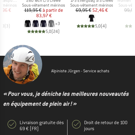
Article
Article
Article
ve L/S Tee
260 Tech L/S Crewe
175 Everyday S/S Crewe
Women's 200 
Product group
Product group
Product 
t mérinos
Sous-vêtement mérinos
Sous-vêtement mérinos
Sous-vêt
ix
ix réduit
Prix
Prix réduit
Prix
Prix réduit
5,96 €
119,95 €
à partir de
69,95 €
52,46 €
99,9
83,97 €
+
3
5,0
(
3
)
5,0
(
4
)
5,0
(
24
)
Alpiniste Jürgen - Service achats
« Pour vous, je déniche les meilleures nouveautés
en équipement de plein air ! »
Livraison gratuite dès
Droit de retour de 100
69 € (FR)
jours