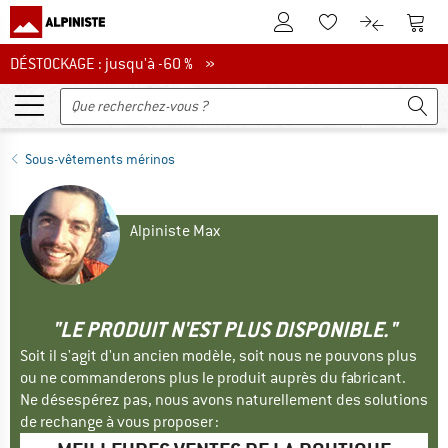
Vers le compte client
Vers 
Vers la liste d'env
Vers le com
DÉSTOCKAGE : jusqu'à -60 %
DÉSTOCKAGE : jusqu'à -60 % »
Sous-vêtements mérinos
Alpiniste Max
"LE PRODUIT N'EST PLUS DISPONIBLE."
Soit il s'agit d'un ancien modèle, soit nous ne pouvons plus
ou ne commanderons plus le produit auprès du fabricant.
Ne désespérez pas, nous avons naturellement des solutions
de rechange à vous proposer :