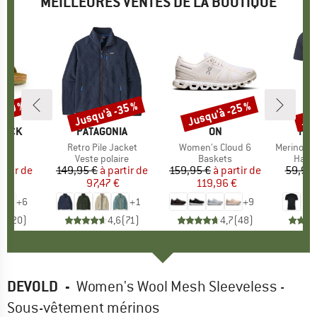
MEILLEURES VENTES DE LA BOUTIQUE
 -30 %
Jusqu'à -35 %
Jusqu'à -25 %
Jus
Remise
Remise
Rem
TOCK
MARQUE
PATAGONIA
MARQUE
ON
MA
HEB
 BF
Article
Retro Pile Jacket
Article
Women's Cloud 6
Article
MerinoMix150 Pi
t group
es
Product group
Veste polaire
Product group
Baskets
Produ
Haut 
artir de
ix
ix réduit
149,95 €
à partir de
Prix
Prix réduit
159,95 €
à partir de
Prix
Prix réduit
59,95 
 €
97,47 €
119,96 €
2
+
6
+
1
+
9
,8
(
20
)
4,6
(
71
)
4,7
(
48
)
DEVOLD
-
Women's Wool Mesh Sleeveless -
Sous-vêtement mérinos