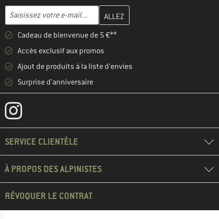
Entrez votre adresse e-mail ici et créez votre compte client à la 
Adresse e-mail
Cadeau de bienvenue de 5 €**
Accès exclusif aux promos
Ajout de produits à la liste d'envies
Surprise d'anniversaire
SERVICE CLIENTÈLE
À PROPOS DES ALPINISTES
RÉVOQUER LE CONTRAT