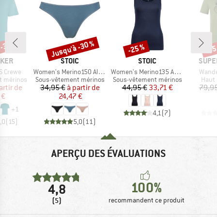
 -35 %
Jusqu'à -30 %
-25 %
-45
Remise
Remise
Rem
MARQUE
MARQUE
MARQ
AKER
STOIC
STOIC
SUPE
Article
Article
Article
S Crewe
Women's Merino150 AlsenSt. Thong
Women's Merino135 AnebySt. Tank
Wande
Product group
Product group
Produ
t mérinos
Sous-vêtement mérinos
Sous-vêtement mérinos
Haut 
ix
ix réduit
Prix
Prix réduit
Prix
Prix réduit
artir de
34,95 €
à partir de
44,95 €
33,71 €
79,95
 €
24,47 €
+
1
4,1
(
7
)
,0
(
15
)
5,0
(
11
)
APERÇU DES ÉVALUATIONS
100%
4,8
(5)
recommandent ce produit