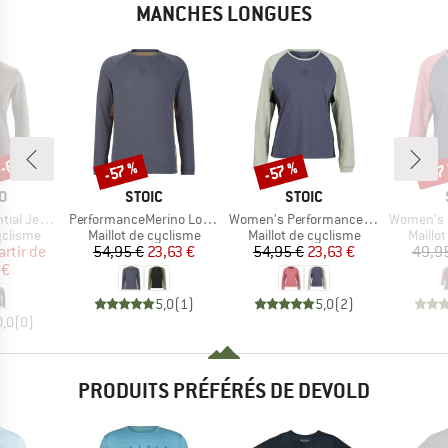
MANCHES LONGUES
 -60 %
-57 %
-57 %
-57
Remise
Remise
Rem
UE
MARQUE
MARQUE
O
STOIC
STOIC
Article
Article
Article
gsleeve Therm
PerformanceMerino LofsdalenSt. MTB L/S
Women's PerformanceMerino LofsdalenSt. MTB L/S
Women's PerformanceMer
up
Product group
Product group
Produc
yclisme
Maillot de cyclisme
Maillot de cyclisme
Maillo
ix
ix réduit
Prix
Prix réduit
Prix
Prix réduit
artir de
54,95 €
23,63 €
54,95 €
23,63 €
49,9
 €
5,0
(
1
)
5,0
(
2
)
0,0
(
0
)
PRODUITS PRÉFÉRÉS DE DEVOLD