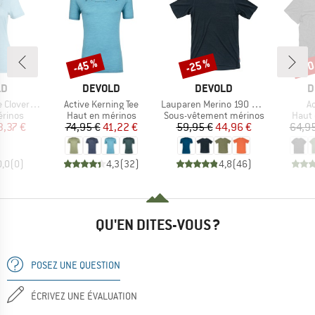
-45 %
-25 %
-30
Remise
Remise
Rem
UE
MARQUE
MARQUE
M
LD
DEVOLD
DEVOLD
D
Article
Article
Ar
over Tee
Active Kerning Tee
Lauparen Merino 190 Base Tee
Ac
oup
Product group
Product group
Produ
érinos
Haut en mérinos
Sous-vêtement mérinos
Haut 
ix
ix réduit
Prix
Prix réduit
Prix
Prix réduit
3,37 €
74,95 €
41,22 €
59,95 €
44,96 €
64,95
0,0
(
0
)
4,3
(
32
)
4,8
(
46
)
QU'EN DITES-VOUS ?
POSEZ UNE QUESTION
ÉCRIVEZ UNE ÉVALUATION