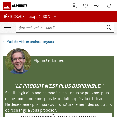
Vers le compte client
Vers 
Vers la liste d'env
Vers le com
DÉSTOCKAGE : jusqu'à -60 %
DÉSTOCKAGE : jusqu'à -60 % »
Maillots vélo manches longues
Alpiniste Hannes
"LE PRODUIT N'EST PLUS DISPONIBLE."
Soit il s'agit d'un ancien modèle, soit nous ne pouvons plus
ou ne commanderons plus le produit auprès du fabricant.
Ne désespérez pas, nous avons naturellement des solutions
de rechange à vous proposer :