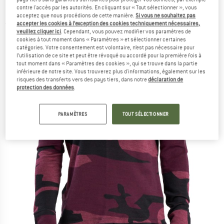
Maillot de cyclisme
contre l'accès par les autorités. En cliquant sur « Tout sélectionner », vous
acceptez que nous procédions de cette manière.
Si vous ne souhaitez pas
accepter les cookies à l’exception des cookies techniquement nécessaires,
(0)
veuillez cliquer ici
. Cependant, vous pouvez modifier vos paramètres de
cookies à tout moment dans « Paramètres » et sélectionner certaines
catégories. Votre consentement est volontaire, n’est pas nécessaire pour
l’utilisation de ce site et peut être révoqué ou accordé pour la première fois à
tout moment dans « Paramètres des cookies », qui se trouve dans la partie
inférieure de notre site. Vous trouverez plus d'informations, également sur les
risques des transferts vers des pays tiers, dans notre
déclaration de
protection des données
.
PARAMÈTRES
TOUT SÉLECTIONNER