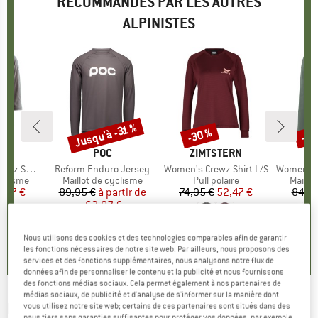
RECOMMANDÉS PAR LES AUTRES
ALPINISTES
Jusqu'à -31 %
-30 %
-40
Remise
Remise
Rem
E
ERN
MARQUE
POC
MARQUE
ZIMTSTERN
hirt 3/4
Article
Reform Enduro Jersey
Article
Women's Crewz Shirt L/S
Article
Women's Moa
oup
yclisme
Product group
Maillot de cyclisme
Product group
Pull polaire
Produc
Maillo
ix
ix réduit
,47 €
89,95 €
à partir de
Prix
Prix réduit
74,95 €
Prix
Prix réduit
52,47 €
84,95
62,07 €
5,0
(
2
)
5,0
(
2
)
Nous utilisons des cookies et des technologies comparables afin de garantir
5,0
(
7
)
les fonctions nécessaires de notre site web. Par ailleurs, nous proposons des
services et des fonctions supplémentaires, nous analysons notre flux de
données afin de personnaliser le contenu et la publicité et nous fournissons
des fonctions médias sociaux. Cela permet également à nos partenaires de
médias sociaux, de publicité et d'analyse de s'informer sur la manière dont
DEVOLD
-
Women's Kløvstien Merino Shirt -
vous utilisez notre site web; certains de ces partenaires sont situés dans des
pays tiers sans garanties suffisantes pour protéger vos données, par exemple