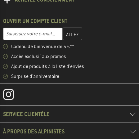
OUVRIR UN COMPTE CLIENT
Entrez votre adresse e-mail ici et créez votre compte client à la 
Adresse e-mail
Cadeau de bienvenue de 5 €**
Accès exclusif aux promos
Ajout de produits à la liste d'envies
Surprise d'anniversaire
SERVICE CLIENTÈLE
À PROPOS DES ALPINISTES