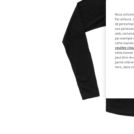
Nous utilison
Par ailleurs
de personnali
nos partenair
web; certain
par exemple c
cette manièr
veuillez cliqu
sélectionner 
peut être rév
partie inféri
tiers, dans n