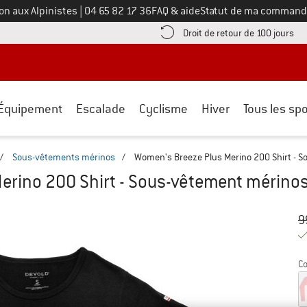
Appelez-nous au
on aux Alpinistes
|
04 65 82 17 36
FAQ & aide
Statut de ma command
e les informations de paiement ici ! Ouvre une boîte d'information
Tro
Droit de retour de 100 jours
Équipement
Escalade
Cyclisme
Hiver
Tous les spo
/
Sous-vêtements mérinos
/
Women's Breeze Plus Merino 200 Shirt - 
erino 200 Shirt - Sous-vêtement mérino
Pr
Pr
9
Co