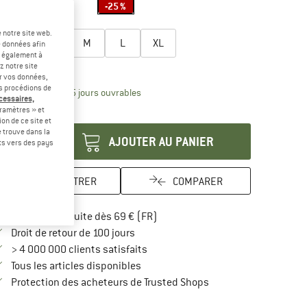
-25 %
lectionner taille:
 notre site web.
XS
S
M
L
XL
e données afin
t également à
uide des tailles
z notre site
er vos données,
us procédions de
Le lien s'ouvre dans une boîte d'inform
lai de livraison: 3-5 jours ouvrables
écessaires,
ramètres » et
antité:
on de ce site et
 trouve dans la
AJOUTER AU PANIER
rts vers des pays
ENREGISTRER
COMPARER
Trouve les infos sur la livraison 
Livraison gratuite dès 69 € (FR)
Trouve les informations de paiement i
Droit de retour de 100 jours
> 4 000 000 clients satisfaits
Tous les articles disponibles
Trouve toutes les infos
Protection des acheteurs de Trusted Shops