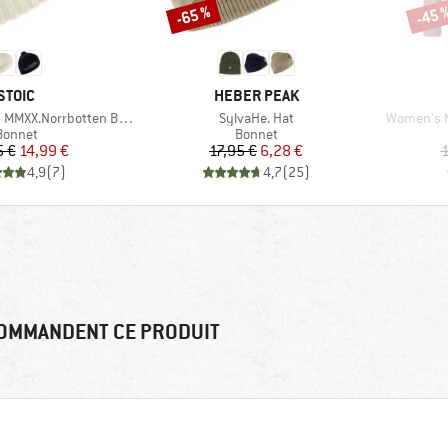
-65 %
-45 
Remise
Remi
MARQUE
MARQUE
STOIC
HEBER PEAK
Article
Article
MXX.Norrbotten Beanie
SylvaHe. Hat
Women's M
Product group
Product group
Bonnet
Bonnet
Prix
Prix réduit
Prix
Prix réduit
5 €
14,99 €
17,95 €
6,28 €
1
4,9
(
7
)
4,7
(
25
)
OMMANDENT CE PRODUIT