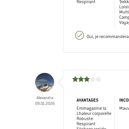
Respirant
Trekk
Loisi
Mult
Camp
Voya
Oui, je recommanderai
Alexandra
AVANTAGES
INCO
09.01.2026
Emmagasine la
Mauv
chaleur corporelle
Robuste
Respirant