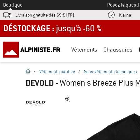
Vers le
Boutique
Posez la questi
Trouv
Livraison gratuite dès 69 € (FR)
Klarna
DÉSTOCKAGE : jusqu'à -60 %
Vêtements
Chaussures
Page d'accueil
/
Vêtements outdoor
/
Sous-vêtements techniques
DEVOLD
-
Women's Breeze Plus M