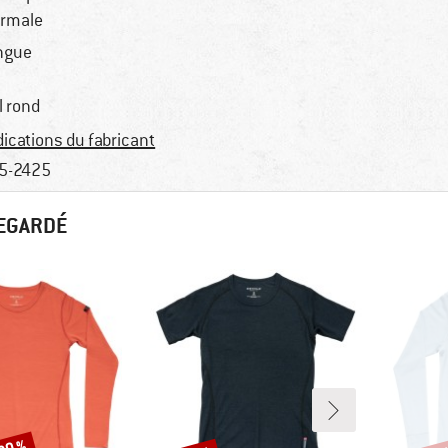
rmale
ngue
l rond
dications du fabricant
5-2425
REGARDÉ