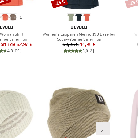
-30 %
-25 %
-25 
Remise
Remi
+
1
ARQUE
MARQUE
EVOLD
DEVOLD
Article
Ar
 Woman Shirt
Women's Lauparen Merino 190 Base Tee
W
group
Product group
ement mérinos
Sous-vêtement mérinos
Prix
Prix réduit
Prix
Prix réduit
partir de
62,97 €
59,95 €
44,96 €
4,8
(
69
)
5,0
(
2
)