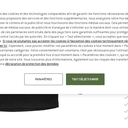
Sé
s des cookies et des technologies comparables afin de garantir les fonctions nécessaires de
, nous proposons des services et des fonctions supplémentaires, nous analysons notre flux d
ser le contenu et la publicité et nous fournissons des fonctions médias sociaux. Cela perme
G
es de médias sociaux, de publicité et d'analyse de s'informer sur la manière dont vous utilise
s de ces partenaires sont situés dans des pays tiers sans garanties suffisantes pour protég
ontre l'accès par les autorités. En cliquant sur « Tout sélectionner », vous acceptez que no
Dé
e.
Si vous ne souhaitez pas accepter les cookies à l’exception des cookies techniquement n
er ici
. Cependant, vous pouvez modifier vos paramètres de cookies à tout moment dans « Pa
Qu
certaines catégories. Votre consentement est volontaire, n’est pas nécessaire pour l’utilisati
oqué ou accordé pour la première fois à tout moment dans « Paramètres des cookies », qui se
eure de notre site. Vous trouverez plus d'informations, également sur les risques des transfe
otre
déclaration de protection des données
.
PARAMÈTRES
TOUT SÉLECTIONNER