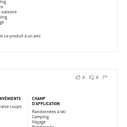
ing
rs
i-saisons
ing
ge
s ce produit à un ami
0
0
NVÉNIENTS
CHAMP
D'APPLICATION
aise coupe
Randonnées à ski
Camping
Voyage