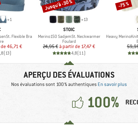
Jusqu'à -30 %
-75 %
Remise
Remise
+
1
+
13
QUE
MARQUE
C
STOIC
Article
Article
nSt. Flexible Bra
Merino150 SadjemSt. Neckwarmer
Heavy MerinoKnit M
t group
Product group
re
Foulard
ix
ix réduit
Prix
Prix réduit
 de
46,71 €
24,95 €
à partir de
17,47 €
59,9
,8
(
13
)
4,8
(
11
)
APERÇU DES ÉVALUATIONS
Nos évaluations sont 100 % authentiques
En savoir plus
100%
REC