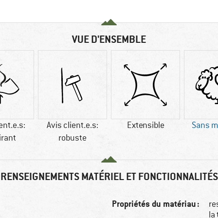
VUE D'ENSEMBLE
ent.e.s:
Avis client.e.s:
Extensible
Sans m
irant
robuste
RENSEIGNEMENTS MATÉRIEL ET FONCTIONNALITÉS
Propriétés du matériau :
re
la