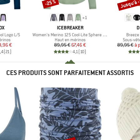
Jusqu'à 
-25 %
Remise
Remise
+
1
E
MARQUE
M
OX
ICEBREAKER
D
Article
Article
l Logo L/S
Women's Merino 125 Cool-Lite Sphere III L/S Tee
Breeze
oup
Product group
Product 
érinos
Haut en mérinos
Sous-vêt
ix
ix réduit
Prix
Prix réduit
9,96 €
89,95 €
67,46 €
89,95 €
à 
,4
(
21
)
4,1
(
10
)
CES PRODUITS SONT PARFAITEMENT ASSORTIS