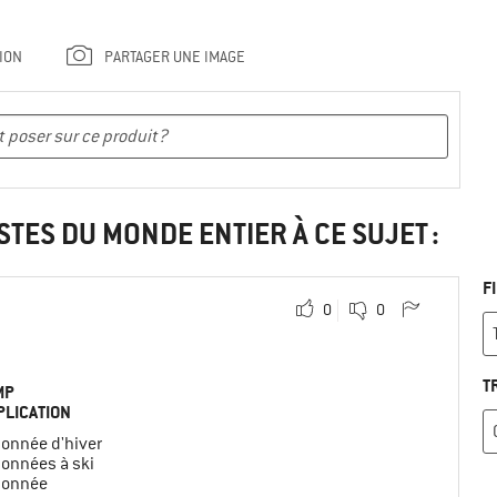
ION
PARTAGER UNE IMAGE
STES DU MONDE ENTIER À CE SUJET :
F
0
0
T
MP
PLICATION
onnée d'hiver
onnées à ski
onnée