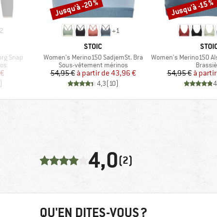
Jusqu'à -20 %
Jusqu'à -15 %
Remise
Remise
2
+
1
MARQUE
MAR
STOIC
STOI
Article
Article
rg Snap
Women's Merino150 SadjemSt. Bra
Women's Merino150 Alse
Product group
Produc
nos
Sous-vêtement mérinos
Brassiè
duit
Prix
Prix réduit
Pr
Pr
 €
54,95 €
à partir de
43,96 €
54,95 €
à partir
)
4,3
(
10
)
4
4,0
(2)
QU'EN DITES-VOUS ?