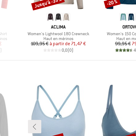
Jusqu'à -35 %
-20 %
Remise
Remise
MARQUE
MARQU
ACLIMA
ORTOV
Article
Article
hirt
Women's Lightwool 180 Crewneck
Women's 150 Coo
Product group
Product gr
inos
Haut en mérinos
Haut en m
duit
Prix
Prix réduit
Pr
Pr
€
109,95 €
à partir de
71,47 €
99,95 €
7
)
0,0
(
0
)
4