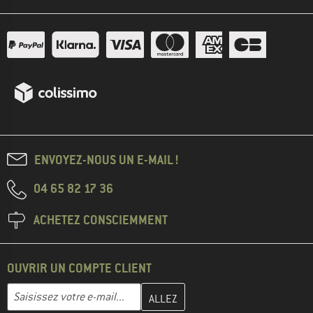
ENVOYEZ-NOUS UN E-MAIL !
04 65 82 17 36
ACHETEZ CONSCIEMMENT
OUVRIR UN COMPTE CLIENT
Entrez votre adresse e-mail ici et créez votre compte client à la 
Adresse e-mail