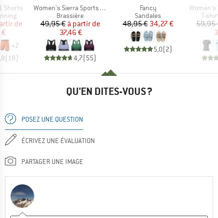
Article
Article
Article
1 Shorts
Women's Sierra Sports Bra
Fancy
Women's Transal
oup
Product group
Product group
Produ
unning
Brassière
Sandales
T-shi
ix
ix réduit
Prix
Prix réduit
Prix
Prix réduit
artir de
49,95 €
à partir de
48,95 €
34,27 €
59,95 
 €
37,46 €
3
+
2
5,0
(
2
)
,8
(
18
)
4,7
(
55
)
QU'EN DITES-VOUS ?
POSEZ UNE QUESTION
ÉCRIVEZ UNE ÉVALUATION
PARTAGER UNE IMAGE