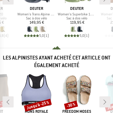
UE
MARQUE
MARQUE
M
ER
DEUTER
DEUTER
D
Article
Article
Article
20
Women's Trans Alpine 22 SL
Women's Superbike 16 SL
Women's
group
Product group
Product group
Prod
 vélo
Sac à dos vélo
Sac à dos vélo
Sac 
ix
Prix
Prix
5 €
149,95 €
119,95 €
2
4,8
(
4
)
5,0
(
1
)
5,0
(
1
)
LES ALPINISTES AYANT ACHETÉ CET ARTICLE ONT
ÉGALEMENT ACHETÉ
 -30 %
Jusqu'à -25 %
Jus
-30 %
Remise
Remise
Rem
UE
MARQUE
MARQUE
M
IT
MONS ROYALE
FREEDOM MOSES
D