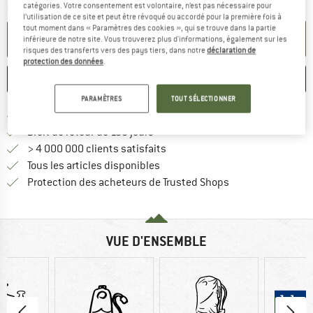
catégories. Votre consentement est volontaire, n’est pas nécessaire pour
Quantité:
l’utilisation de ce site et peut être révoqué ou accordé pour la première fois à
tout moment dans « Paramètres des cookies », qui se trouve dans la partie
AJOUTER AU PANIER
inférieure de notre site. Vous trouverez plus d'informations, également sur les
risques des transferts vers des pays tiers, dans notre
déclaration de
protection des données
.
ENREGISTRER
COMPARER
PARAMÈTRES
TOUT SÉLECTIONNER
Trouve les infos sur la livrais
Livraison gratuite dès 69 € (FR)
Trouve les informations de paiemen
Droit de retour de 100 jours
> 4 000 000 clients satisfaits
Tous les articles disponibles
Trouve toutes les i
Protection des acheteurs de Trusted Shops
VUE D'ENSEMBLE