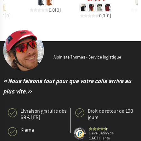
0,0
(
0
)
0,0
(
0
)
0,0
(
0
)
Alpiniste Thomas - Service logistique
« Nous faisons tout pour que votre colis arrive au
plus vite. »
Livraison gratuite dès
Droit de retour de 100
69 € (FR)
jours
Klarna
L' évaluation de
1.683 clients