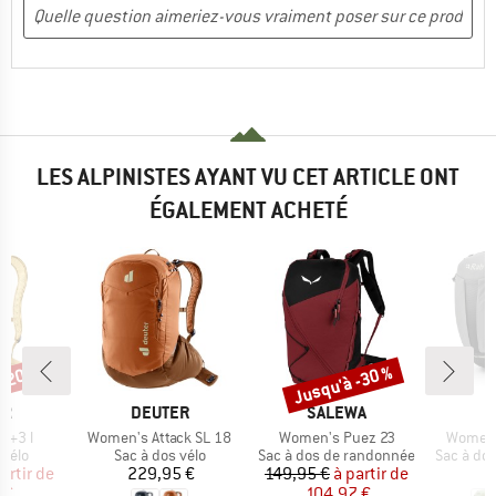
LES ALPINISTES AYANT VU CET ARTICLE ONT
ÉGALEMENT ACHETÉ
 -20 %
Jusqu'à -30 %
Remise
UE
MARQUE
MARQUE
ER
DEUTER
SALEWA
Article
Article
Article
4+3 l
Women's Attack SL 18
Women's Puez 23
Women'
group
Product group
Product group
Product 
 vélo
Sac à dos vélo
Sac à dos de randonnée
Sac à do
ix
ix réduit
Prix
Prix
Prix réduit
artir de
229,95 €
149,95 €
à partir de
1
 €
104,97 €