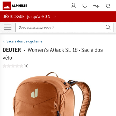
Vers le compte client
Vers 
Vers la liste d'env
Vers le com
DÉSTOCKAGE : jusqu'à -60 %
DÉSTOCKAGE : jusqu'à -60 % »
Sacs à dos de cyclisme
DEUTER
-
Women's Attack SL 18 - Sac à dos
vélo
(0)