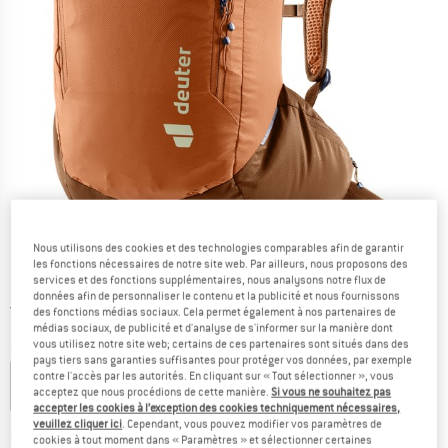
Nous utilisons des cookies et des technologies comparables afin de garantir
les fonctions nécessaires de notre site web. Par ailleurs, nous proposons des
services et des fonctions supplémentaires, nous analysons notre flux de
Prix:
229,95
€
TVA incl.
données afin de personnaliser le contenu et la publicité et nous fournissons
France. Informations sur les frais de l
Livraison gratuite
(FR)
des fonctions médias sociaux. Cela permet également à nos partenaires de
médias sociaux, de publicité et d'analyse de s'informer sur la manière dont
vous utilisez notre site web; certains de ces partenaires sont situés dans des
Couleur:
Mocha / Pecan
pays tiers sans garanties suffisantes pour protéger vos données, par exemple
contre l'accès par les autorités. En cliquant sur « Tout sélectionner », vous
acceptez que nous procédions de cette manière.
Si vous ne souhaitez pas
accepter les cookies à l’exception des cookies techniquement nécessaires,
veuillez cliquer ici
. Cependant, vous pouvez modifier vos paramètres de
Le lien s'ouvre dans une boîte d'inf
Délai de livraison: 3-5 jours ouvrables
cookies à tout moment dans « Paramètres » et sélectionner certaines