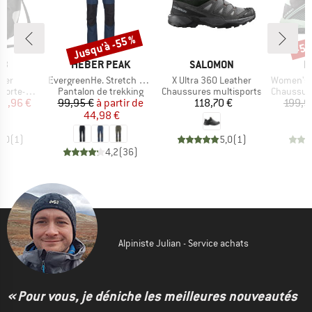
Jusqu'à -55 %
-50
Remise
Rem
UE
MARQUE
MARQUE
M
EB
HEBER PEAK
SALOMON
M
Article
Article
Article
ker
EvergreenHe. Stretch Pants II
X Ultra 360 Leather
Women's Duc
Product group
Product group
Product g
-bagages
Pantalon de trekking
Chaussures multisports
Chaussures
ix
ix réduit
Prix
Prix réduit
Prix
35,96 €
99,95 €
à partir de
118,70 €
199,9
44,98 €
5,0
(
1
)
5,0
(
1
)
4,2
(
36
)
Alpiniste Julian - Service achats
« Pour vous, je déniche les meilleures nouveautés