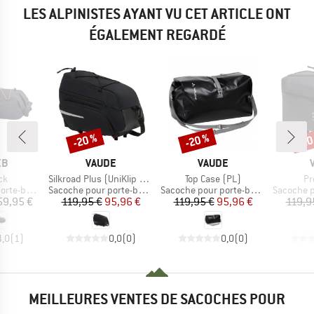
LES ALPINISTES AYANT VU CET ARTICLE ONT
ÉGALEMENT REGARDÉ
-20 %
-20 %
-20
Remise
Remise
Rem
UE
MARQUE
MARQUE
EB
VAUDE
VAUDE
Article
Article
Art
ck
Silkroad Plus (UniKlip 2.0)
Top Case (PL)
Pr
Product group
Product group
Product g
-bagages
Sacoche pour porte-bagages
Sacoche pour porte-bagages
Sacoche pou
ix
Prix
Prix réduit
Prix
Prix réduit
59,95 €
119,95 €
95,96 €
119,95 €
95,96 €
119,9
4,0
(
1
)
0,0
(
0
)
0,0
(
0
)
MEILLEURES VENTES DE SACOCHES POUR