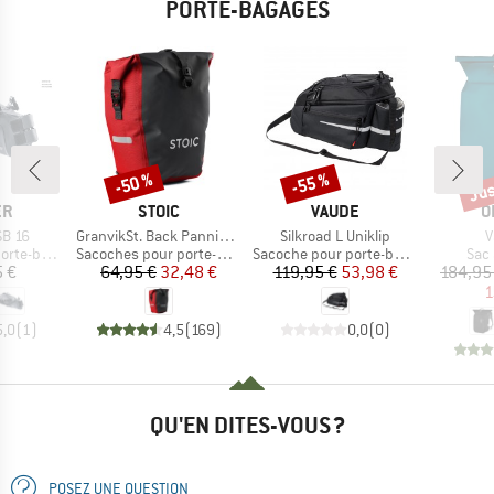
PORTE-BAGAGES
Jus
-50 %
-55 %
Remise
Remise
Rem
UE
MARQUE
MARQUE
M
ER
STOIC
VAUDE
O
Article
Article
A
SB 16
GranvikSt. Back Pannier 22
Silkroad L Uniklip
V
Product group
Product group
Prod
-bagages
Sacoches pour porte-bagages
Sacoche pour porte-bagages
Sac 
ix
Prix
Prix réduit
Prix
Prix réduit
5 €
64,95 €
32,48 €
119,95 €
53,98 €
184,95
1
5,0
(
1
)
4,5
(
169
)
0,0
(
0
)
QU'EN DITES-VOUS ?
POSEZ UNE QUESTION