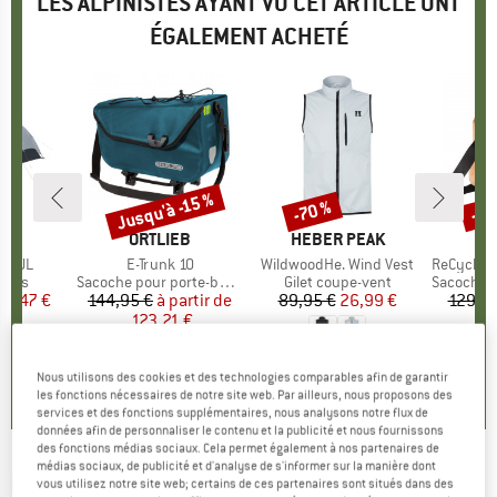
LES ALPINISTES AYANT VU CET ARTICLE ONT
ÉGALEMENT ACHETÉ
Jusqu'à -15 %
-70 %
-20
Remise
Remise
Rem
QUE
C
MARQUE
ORTLIEB
MARQUE
HEBER PEAK
3P UL
Article
E-Trunk 10
Article
WildwoodHe. Wind Vest
Article
ReCycle Shop
group
laces
Product group
Sacoche pour porte-bagages
Product group
Gilet coupe-vent
Product 
Sacoche pou
ix
ix réduit
02,47 €
144,95 €
à partir de
Prix
Prix réduit
89,95 €
Prix
Prix réduit
26,99 €
129,95
123,21 €
4,7
(
3
)
3,6
(
8
)
5,0
(
2
)
Nous utilisons des cookies et des technologies comparables afin de garantir
les fonctions nécessaires de notre site web. Par ailleurs, nous proposons des
services et des fonctions supplémentaires, nous analysons notre flux de
données afin de personnaliser le contenu et la publicité et nous fournissons
des fonctions médias sociaux. Cela permet également à nos partenaires de
médias sociaux, de publicité et d'analyse de s'informer sur la manière dont
DEUTER
-
Rack Bag 10 - Sacoche pour porte-
vous utilisez notre site web; certains de ces partenaires sont situés dans des