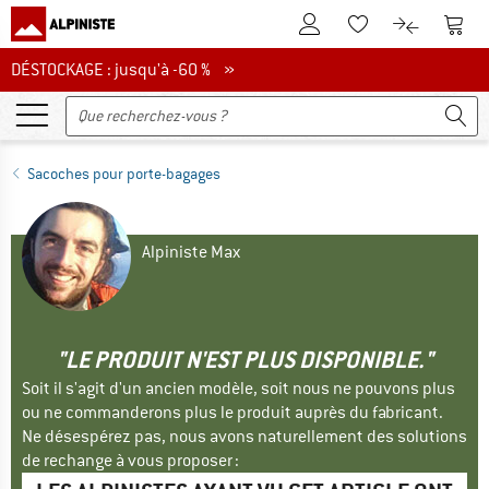
Vers le compte client
Vers 
Vers la liste d'env
Vers le com
DÉSTOCKAGE : jusqu'à -60 %
DÉSTOCKAGE : jusqu'à -60 % »
Sacoches pour porte-bagages
Alpiniste Max
"LE PRODUIT N'EST PLUS DISPONIBLE."
Soit il s'agit d'un ancien modèle, soit nous ne pouvons plus
ou ne commanderons plus le produit auprès du fabricant.
Ne désespérez pas, nous avons naturellement des solutions
de rechange à vous proposer :