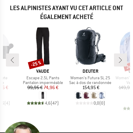
LES ALPINISTES AYANT VU CET ARTICLE ONT
ÉGALEMENT ACHETÉ
Jus
-25 %
Remise
Rem
QUE
MARQUE
MARQUE
M
VAUDE
DEUTER
C
Article
Article
Article
lete
Escape 2.5L Pants
Women's Futura SL 25
Women's Abrazo F
t group
Product group
Product group
Pro
cle
Pantalon imperméable
Sac à dos de randonnée
Ves
ix
ix réduit
Prix
Prix réduit
Prix
76 €
99,95 €
74,96 €
154,95 €
149,95
5
4,5
(
4
)
4,6
(
47
)
0,0
(
0
)