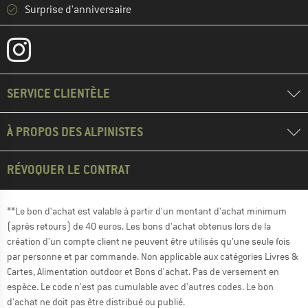
Surprise d'anniversaire
SERVICE CLIENTÈLE
À PROPOS DES ALPINISTES
RÉVOQUER LE CONTRAT
**Le bon d'achat est valable à partir d'un montant d'achat minimum
(après retours) de 40 euros. Les bons d'achat obtenus lors de la
création d'un compte client ne peuvent être utilisés qu'une seule fois
par personne et par commande. Non applicable aux catégories Livres &
Cartes, Alimentation outdoor et Bons d'achat. Pas de versement en
espèce. Le code n'est pas cumulable avec d'autres codes. Le bon
d'achat ne doit pas être distribué ou publié.