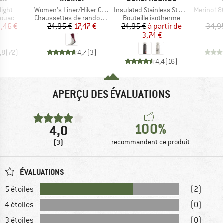
Article
Article
Article
light
Women's Liner/Hiker Crew Coolmax/Nuwool
Insulated Stainless Steel Bottle 500ml
Merino180 
roup
Product group
Product group
vouac
Chaussettes de randonnée
Bouteille isotherme
ix
ix réduit
Prix
Prix réduit
Prix
Prix réduit
,46 €
24,95 €
17,47 €
24,95 €
à partir de
34,9
3,74 €
,8
(
72
)
4,7
(
3
)
4,4
(
16
)
APERÇU DES ÉVALUATIONS
100%
4,0
(3)
recommandent ce produit
ÉVALUATIONS
5 étoiles
(2)
4 étoiles
(0)
3 étoiles
(0)