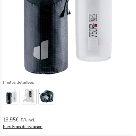
Photos détaillées
Prix:
19,95
€
TVA incl.
Informations sur les frais de livraison. Ouvre une bo
hors Frais de livraison