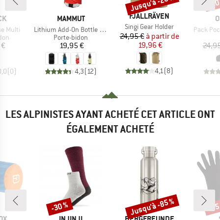
Jusqu'à -20 %
-20
Remise
Rem
MARQUE
FJÄLLRÄVEN
UE
MARQUE
M
CK
MAMMUT
O
Article
Singi Gear Holder
Article
Article
se Multi
Lithium Add-On Bottle Holder
Pack Poc
Prix
Prix réduit
24,95 €
à partir de
 group
Product group
don
Porte-bidon
ix
Prix
19,96 €
 €
19,95 €
24,9
4,1
(
8
)
0,0
(
0
)
4,3
(
12
)
LES ALPINISTES AYANT ACHETÉ CET ARTICLE ONT
ÉGALEMENT ACHETÉ
Jusqu'à -85 %
-30 %
-55
Remise
Remise
Rem
E
MARQUE
MARQUE
OX
INJINJI
BERGFREUNDE