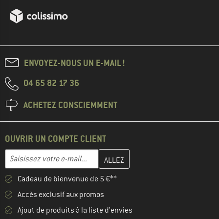
ENVOYEZ-NOUS UN E-MAIL !
04 65 82 17 36
ACHETEZ CONSCIEMMENT
OUVRIR UN COMPTE CLIENT
Entrez votre adresse e-mail ici et créez votre compte client à la 
Adresse e-mail
Cadeau de bienvenue de 5 €**
Accès exclusif aux promos
Ajout de produits à la liste d'envies