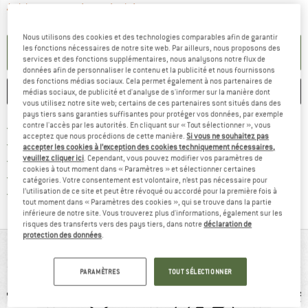
Le lien s'ouvre dans une boîte d'informa
Article momentanément épuisé;
Nous utilisons des cookies et des technologies comparables afin de garantir
les fonctions nécessaires de notre site web. Par ailleurs, nous proposons des
PARAMÉTRER ALERTE
services et des fonctions supplémentaires, nous analysons notre flux de
données afin de personnaliser le contenu et la publicité et nous fournissons
des fonctions médias sociaux. Cela permet également à nos partenaires de
ENREGISTRER
COMPARER
médias sociaux, de publicité et d'analyse de s'informer sur la manière dont
vous utilisez notre site web; certains de ces partenaires sont situés dans des
pays tiers sans garanties suffisantes pour protéger vos données, par exemple
Trouve les infos sur la livrais
contre l'accès par les autorités. En cliquant sur « Tout sélectionner », vous
Livraison gratuite dès 69 € (FR)
acceptez que nous procédions de cette manière.
Si vous ne souhaitez pas
Trouve les informations de paiemen
Droit de retour de 100 jours
accepter les cookies à l’exception des cookies techniquement nécessaires,
veuillez cliquer ici
. Cependant, vous pouvez modifier vos paramètres de
> 4 000 000 clients satisfaits
cookies à tout moment dans « Paramètres » et sélectionner certaines
Tous les articles disponibles
catégories. Votre consentement est volontaire, n’est pas nécessaire pour
Trouve toutes les i
l’utilisation de ce site et peut être révoqué ou accordé pour la première fois à
Protection des acheteurs de Trusted Shops
tout moment dans « Paramètres des cookies », qui se trouve dans la partie
inférieure de notre site. Vous trouverez plus d'informations, également sur les
risques des transferts vers des pays tiers, dans notre
déclaration de
protection des données
.
VUE D'ENSEMBLE
PARAMÈTRES
TOUT SÉLECTIONNER