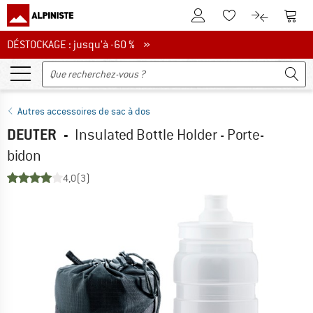
Vers le compte client
Vers 
Vers la liste d'env
Vers le com
DÉSTOCKAGE : jusqu'à -60 %
DÉSTOCKAGE : jusqu'à -60 % »
Autres accessoires de sac à dos
DEUTER
-
Insulated Bottle Holder - Porte-
bidon
4,0
(3)