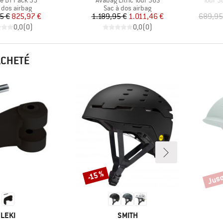
ce BT Pack 35
Avabag Litric Tour 36S
Tour 3
uct group
Product group
 dos airbag
Sac à dos airbag
Prix
Prix réduit
Prix
Prix réduit
5 €
825,97 €
1.189,95 €
1.011,46 €
689,95
0,0
(
0
)
0,0
(
0
)
ACHETÉ
Jusq
-15 %
Remise
Remi
MARQUE
MARQUE
LEKI
SMITH