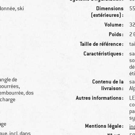
Dimensions
donnée, ski
55
(extérieures) :
Volume :
32
Poids :
2 
Taille de référence :
ta
Caractéristiques :
sa
so
dé
ét
angle de
Contenu de la
sa
mbourrées,
livraison :
Al
rembourrée, dos
Autres informations :
LE
 charge
co
pa
sy
age
Mentions légale :
in
ue, incl. dans