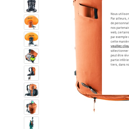
Nous utilison
Par ailleurs
de personnali
nos partenair
web; certain
par exemple c
cette manièr
veuillez cliqu
sélectionner 
peut être rév
partie inféri
tiers, dans n