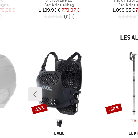
TX
Alproof Lite 22
Pack Patrol E
Product group
Product g
tagne
Sac à dos airbag
Sac à dos 
duit
Prix
Prix réduit
Pr
Pr
79,96 €
1.199,95 €
779,97 €
1.099,95 €
7
)
0,0
(
0
)
LES A
-30 %
-15 %
Remise
Remise
MARQUE
MAR
EVOC
LEKI