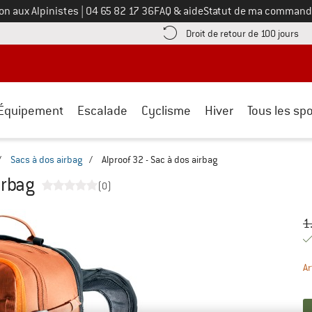
Appelez-nous au
on aux Alpinistes
|
04 65 82 17 36
FAQ & aide
Statut de ma command
e les informations de paiement ici ! Ouvre une boîte d'information
Tro
Droit de retour de 100 jours
Équipement
Escalade
Cyclisme
Hiver
Tous les spo
/
Sacs à dos airbag
/
Alproof 32 - Sac à dos airbag
irbag
(0)
Pr
Pr
1
Ar