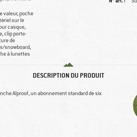
N° art. :
50
e valeur, poche
riel sur le
 pour casque,
, clip porte-
ture de
is/snowboard,
che à lunettes
DESCRIPTION DU PRODUIT
anche Alproof, un abonnement standard de six