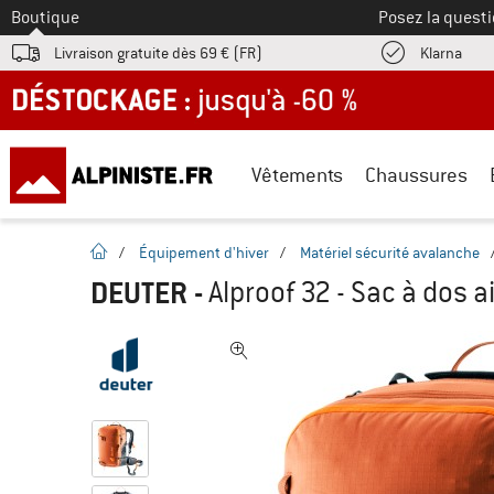
Vers le
Boutique
Posez la questi
Trouv
Livraison gratuite dès 69 € (FR)
Klarna
DÉSTOCKAGE : jusqu'à -60 %
Vêtements
Chaussures
Page d'accueil
/
Équipement d'hiver
/
Matériel sécurité avalanche
DEUTER
-
Alproof 32 - Sac à dos a