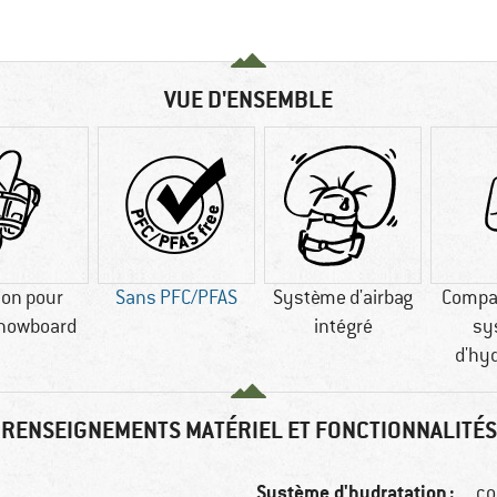
VUE D'ENSEMBLE
ion pour
Sans PFC/PFAS
Système d'airbag
Compat
snowboard
intégré
sy
d'hyd
RENSEIGNEMENTS MATÉRIEL ET FONCTIONNALITÉS
Système d'hydratation :
co