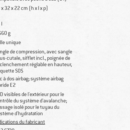
 x 32 x 22 cm (h x l x p)
 l
660 g
ille unique
ngle de compression, avec sangle
us-cutale, sifflet incl., poignée de
clenchement réglable en hauteur,
iquette SOS
c à dos airbag; système airbag
pride E2
D visibles de l'extérieur pour le
ntrôle du système d'avalanche;
ssage isolé pour le tuyau du
stème d'hydratation
dications du fabricant