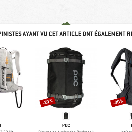
PINISTES AYANT VU CET ARTICLE ONT ÉGALEMENT 
-20 %
-30 %
Remise
Remise
UE
MARQUE
T
POC
Article
Article