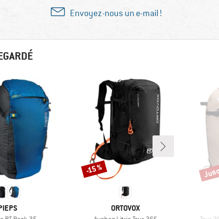
Envoyez-nous un e-mail !
REGARDÉ
Jusq
-15 %
Remise
Remi
MARQUE
MARQUE
PIEPS
ORTOVOX
Article
Article