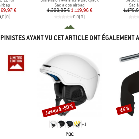
2 22 Kit
Dimension Avalanche Backpack
Jetfor
roup
Product group
Prod
airbag
Sac à dos airbag
Sac à
ix
ix réduit
Prix
Prix réduit
69,97 €
1.399,95 €
1.119,96 €
1.179,9
0,0
(
0
)
0,0
(
0
)
LPINISTES AYANT VU CET ARTICLE ONT ÉGALEMENT 
Jusqu'à -50 %
-15 %
Remise
Remise
+
1
QUE
MARQUE
POC