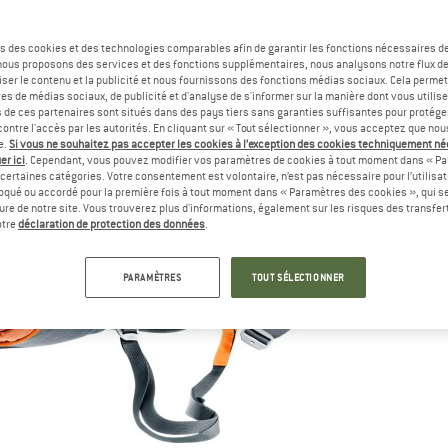
s des cookies et des technologies comparables afin de garantir les fonctions nécessaires de
, nous proposons des services et des fonctions supplémentaires, nous analysons notre flux d
ser le contenu et la publicité et nous fournissons des fonctions médias sociaux. Cela perme
es de médias sociaux, de publicité et d'analyse de s'informer sur la manière dont vous utilise
s de ces partenaires sont situés dans des pays tiers sans garanties suffisantes pour protég
ontre l'accès par les autorités. En cliquant sur « Tout sélectionner », vous acceptez que no
e.
Si vous ne souhaitez pas accepter les cookies à l’exception des cookies techniquement n
er ici
. Cependant, vous pouvez modifier vos paramètres de cookies à tout moment dans « Pa
certaines catégories. Votre consentement est volontaire, n’est pas nécessaire pour l’utilisati
oqué ou accordé pour la première fois à tout moment dans « Paramètres des cookies », qui se
eure de notre site. Vous trouverez plus d'informations, également sur les risques des transfe
otre
déclaration de protection des données
.
PARAMÈTRES
TOUT SÉLECTIONNER