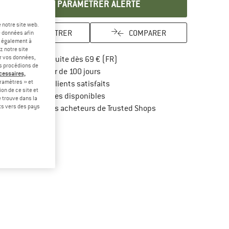
PARAMÉTRER ALERTE
 notre site web.
ENREGISTRER
COMPARER
e données afin
t également à
z notre site
er vos données,
Trouve les infos sur la livraison 
Livraison gratuite dès 69 € (FR)
us procédions de
Trouve les informations de paiement i
Droit de retour de 100 jours
écessaires,
ramètres » et
> 4 000 000 clients satisfaits
on de ce site et
Tous les articles disponibles
 trouve dans la
rts vers des pays
Trouve toutes les infos
Protection des acheteurs de Trusted Shops