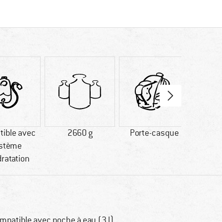
ible avec
2660 g
Porte-casque
Port
stème
ratation
mpatible avec poche à eau (3 l)