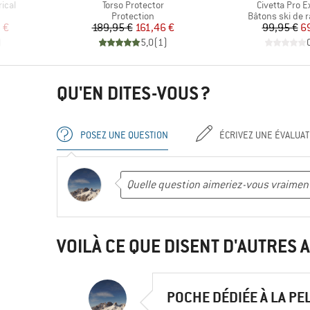
Article
Article
ical
Torso Protector
Civetta Pro E
Product group
Product group
Protection
Bâtons ski de
duit
Prix
Prix réduit
Pr
Pr
 €
189,95 €
161,46 €
99,95 €
6
)
5,0
(
1
)
QU'EN DITES-VOUS ?
POSEZ UNE QUESTION
ÉCRIVEZ UNE ÉVALUAT
VOILÀ CE QUE DISENT D'AUTRES A
POCHE DÉDIÉE À LA PE