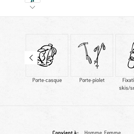
60 g
Porte-casque
Porte-piolet
Fixat
skis/
Convient à :
Homme,
Femme