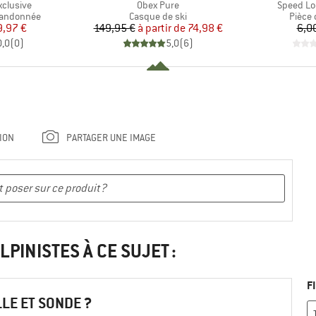
Article
Article
xclusive
Obex Pure
Speed Lo
Product group
Produ
 randonnée
Casque de ski
Pièce 
ix
ix réduit
Prix
Prix réduit
9,97 €
149,95 €
à partir de
74,98 €
6,0
0,0
(
0
)
5,0
(
6
)
ION
PARTAGER UNE IMAGE
LPINISTES À CE SUJET :
F
LLE ET SONDE ?