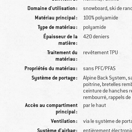
Domaine d'utilisation :
snowboard, ski de ran
Matériau principal :
100% polyamide
Type de matériau :
polyamide
Épaisseur de la
420 deniers
matière :
Traitement du
revêtement TPU
matériau :
Propriétés du matériau :
sans PFC/PFAS
Système de portage :
Alpine Back System, s
poitrine, bretelles re
ceinture de hanches 
rembourré, rappels de
Accès au compartiment
par le haut
principal :
Ventilation :
via le système de port
Système d'airbag :
entièrement électroniq