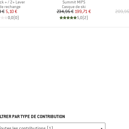
Article
ck + / 2+ Lever
Summit MIPS
ct group
Product group
de rechange
Casque de ski
Prix
Prix réduit
Prix
Prix réduit
0 €
5,10 €
234,95 €
199,71 €
209,95
0,0
(
0
)
5,0
(
2
)
ILTRER PAR TYPE DE CONTRIBUTION