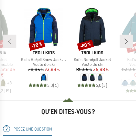
 -34 %
Jus
-70 %
-60 %
Remise
Remise
Rem
E
MARQUE
MARQUE
NIA
TROLLKIDS
TROLLKIDS
Article
Article
Artic
acket
Kid's Hafjell Snow Jacket XT
Kid's Norefjell Jacket
Kid's
up
Product group
Product group
Pro
rméable
Veste de ski
Veste de ski
Ves
ix
ix réduit
Prix
Prix réduit
Prix
Prix réduit
artir de
79,95 €
23,99 €
89,95 €
35,98 €
169,95
 €
+
3
5,0
(
1
)
5,0
(
3
)
,7
(
19
)
QU'EN DITES-VOUS ?
POSEZ UNE QUESTION