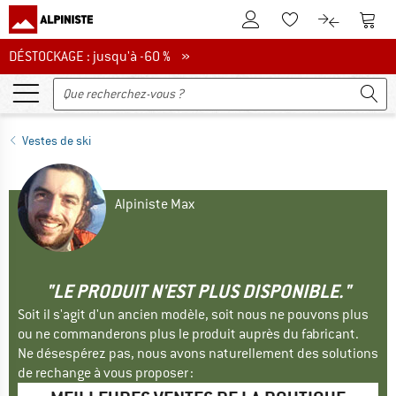
Vers le compte client
Vers 
Vers la liste d'env
Vers le com
DÉSTOCKAGE : jusqu'à -60 %
DÉSTOCKAGE : jusqu'à -60 % »
Vestes de ski
Alpiniste Max
"LE PRODUIT N'EST PLUS DISPONIBLE."
Soit il s'agit d'un ancien modèle, soit nous ne pouvons plus
ou ne commanderons plus le produit auprès du fabricant.
Ne désespérez pas, nous avons naturellement des solutions
de rechange à vous proposer :