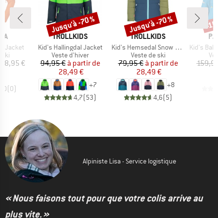
Jusqu'à -70 %
Jusqu'à -70 %
-15
Remise
Remise
Rem
E
MARQUE
MARQUE
MA
NA
TROLLKIDS
TROLLKIDS
PA
Article
Article
Article
X Jacket
Kid's Hallingdal Jacket
Kid's Hemsedal Snow Jacket XT
Kid's Baby S
 group
Product group
Product group
Pro
 ski
Veste d'hiver
Veste de ski
Ves
ix
Prix
Prix réduit
Prix
Prix réduit
98,95 €
94,95 €
à partir de
79,95 €
à partir de
159,95
28,49 €
28,49 €
+
7
+
8
0,0
(
0
)
4,7
(
53
)
4,6
(
5
)
Alpiniste Lisa - Service logistique
« Nous faisons tout pour que votre colis arrive au
plus vite. »