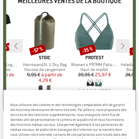
MEILLEURES VENTES DE LA BOUTIQUE
 -34 %
-35 %
-85
-57 %
Remise
Remise
Rem
UE
OX
MARQUE
STOIC
MARQUE
PROTEST
o T-Shirt
Article
HarnosandSt. II Dry Bag
Article
Women's PRTMM Patio Triangle
Article
HeladagenSt. Insulated
roup
érinos
Product group
Housse de rangement
Product group
Haut de maillot
Produc
Boutei
artir de
ix
ix réduit
9,95 €
à partir de
Prix
Prix réduit
39,95 €
Prix
Prix réduit
25,97 €
24,95 
 €
4,28 €
4,9
(
23
)
,7
(
24
)
5,0
(
2
)
Nous utilisons des cookies et des technologies comparables afin de garantir
les fonctions nécessaires de notre site web. Par ailleurs, nous proposons des
services et des fonctions supplémentaires, nous analysons notre flux de
données afin de personnaliser le contenu et la publicité et nous fournissons
DESCENTE
-
Women's GK32 Insulated Jacket
des fonctions médias sociaux. Cela permet également à nos partenaires de
médias sociaux, de publicité et d'analyse de s'informer sur la manière dont
- Veste de ski
vous utilisez notre site web; certains de ces partenaires sont situés dans des