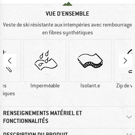
VUE D'ENSEMBLE
Veste de ski résistante aux intempéries avec rembourrage
en fibres synthétiques
res
Imperméable
Isolant.e
Zip de v
tiques
RENSEIGNEMENTS MATÉRIEL ET
FONCTIONNALITÉS
DESCRIPTION DU PRODUIT