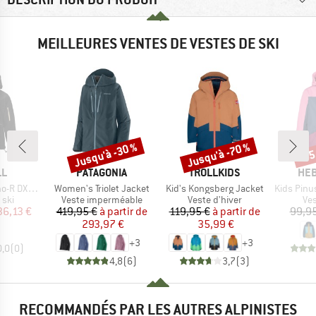
MEILLEURES VENTES DE VESTES DE SKI
Jusqu'à -30 %
Jusqu'à -70 %
-55
Remise
Remise
Rem
UE
MARQUE
MARQUE
MAR
LL
PATAGONIA
TROLLKIDS
HEB
Article
Article
Article
now Jacket
Women's Triolet Jacket
Kid's Kongsberg Jacket
Kids PinusHe
 group
Product group
Product group
Pro
 ski
Veste imperméable
Veste d'hiver
Ves
ix
ix réduit
Prix
Prix réduit
Prix
Prix réduit
36,13 €
419,95 €
à partir de
119,95 €
à partir de
99,95
293,97 €
35,99 €
+
3
+
3
0,0
(
0
)
4,8
(
6
)
3,7
(
3
)
RECOMMANDÉS PAR LES AUTRES ALPINISTES