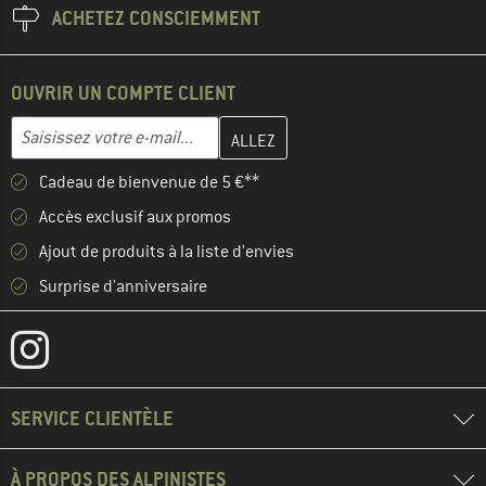
ACHETEZ CONSCIEMMENT
OUVRIR UN COMPTE CLIENT
Entrez votre adresse e-mail ici et créez votre compte client à la 
Adresse e-mail
Cadeau de bienvenue de 5 €**
Accès exclusif aux promos
Ajout de produits à la liste d'envies
Surprise d'anniversaire
SERVICE CLIENTÈLE
À PROPOS DES ALPINISTES