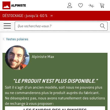
Vers le compte client
Vers 
Vers la liste d'env
Vers le com
DÉSTOCKAGE : jusqu'à -60 %
DÉSTOCKAGE : jusqu'à -60 % »
Vestes polaires
Alpiniste Max
"LE PRODUIT N'EST PLUS DISPONIBLE."
Soit il s'agit d'un ancien modèle, soit nous ne pouvons plus
ou ne commanderons plus le produit auprès du fabricant.
Ne désespérez pas, nous avons naturellement des solutions
de rechange à vous proposer :