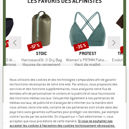
LES FAVORIS DES ALPINISTES
 -30 %
Jus
-35 %
-57 %
Remise
Remise
Rem
QUE
C
MARQUE
STOIC
MARQUE
PROTEST
MARQ
THE 
enSt. Brief
Article
HarnosandSt. II Dry Bag
Article
Women's PRTMM Patio Triangle
Article
Evolution Simpl
t mérinos
Product group
Housse de rangement
Product group
Haut de maillot
artir de
ix
ix réduit
9,95 €
à partir de
Prix
Prix réduit
39,95 €
Prix
Prix réduit
25,97 €
26,95 
 €
4,28 €
1
Nous utilisons des cookies et des technologies comparables afin de garantir
+
3
4,9
(
23
)
les fonctions nécessaires de notre site web. Par ailleurs, nous proposons des
services et des fonctions supplémentaires, nous analysons notre flux de
,8
(
44
)
5,0
(
2
)
données afin de personnaliser le contenu et la publicité et nous fournissons
des fonctions médias sociaux. Cela permet également à nos partenaires de
médias sociaux, de publicité et d'analyse de s'informer sur la manière dont
vous utilisez notre site web; certains de ces partenaires sont situés dans des
pays tiers sans garanties suffisantes pour protéger vos données, par exemple
DEERHUNTER
-
Muflon Pro Fleece Jacket -
contre l'accès par les autorités. En cliquant sur « Tout sélectionner », vous
acceptez que nous procédions de cette manière.
Si vous ne souhaitez pas
Veste polaire
accepter les cookies à l’exception des cookies techniquement nécessaires,