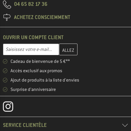
04 65 82 17 36
ACHETEZ CONSCIEMMENT
OUVRIR UN COMPTE CLIENT
Entrez votre adresse e-mail ici et créez votre compte client à la 
Adresse e-mail
Cadeau de bienvenue de 5 €**
Accès exclusif aux promos
Ajout de produits à la liste d'envies
Surprise d'anniversaire
SERVICE CLIENTÈLE