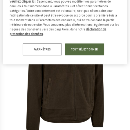
veuillez cliquer ici
. Cependant, vous pouvez modifier vos paramètres de
(0)
cookies à tout moment dans « Paramètres » et sélectionner certaines
catégories. Votre consentement est volontaire, n’est pas nécessaire pour
l’utilisation de ce site et peut être révoqué ou accordé pour la première fois à
tout moment dans « Paramètres des cookies », qui se trouve dans la partie
inférieure de notre site. Vous trouverez plus d'informations, également sur les
risques des transferts vers des pays tiers, dans notre
déclaration de
protection des données
.
PARAMÈTRES
TOUT SÉLECTIONNER