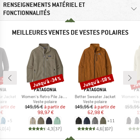
RENSEIGNEMENTS MATÉRIEL ET
FONCTIONNALITÉS
MEILLEURES VENTES DE VESTES POLAIRES
 -30 %
Jusqu'à -34 %
Jusqu'à -58 %
Jus
Remise
Remise
Rem
E
MARQUE
MARQUE
MA
NIA
PATAGONIA
PATAGONIA
PA
Article
Article
Article
ir Jacket
Women's Retro Pile Jacket
Better Sweater Jacket
Women's R1 Ai
group
Product group
Product group
Pro
aire
Veste polaire
Veste polaire
Ves
ix
ix réduit
Prix
Prix réduit
Prix
Prix réduit
artir de
149,95 €
à partir de
149,95 €
à partir de
159,95
 €
98,97 €
62,98 €
1
+
5
+
11
5,0
(
4
)
4,3
(
37
)
4,6
(
107
)