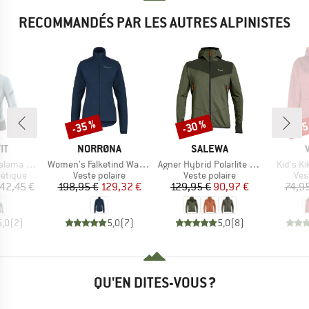
RECOMMANDÉS PAR LES AUTRES ALPINISTES
-35 %
-30 %
-45
Remise
Remise
Rem
UE
MARQUE
MARQUE
IT
NORRØNA
SALEWA
Article
Article
Article
Alpha Jacket
Women's Falketind Warm1 Jacket
Agner Hybrid Polarlite Durastretch Fullzip Hoody
Kid's K
oup
Product group
Product group
Pro
hétique
Veste polaire
Veste polaire
Ves
ix
Prix
Prix réduit
Prix
Prix réduit
42,45 €
198,95 €
129,32 €
129,95 €
90,97 €
74,9
5,0
(
2
)
5,0
(
7
)
5,0
(
8
)
QU'EN DITES-VOUS ?