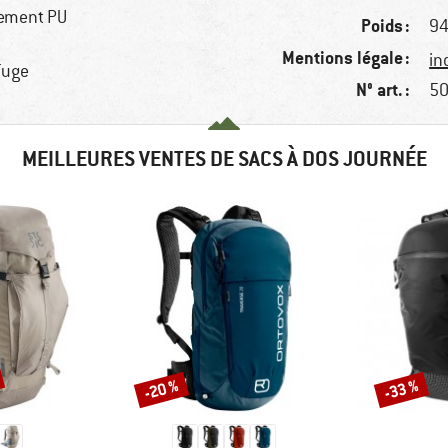
tement PU
Poids :
94
Mentions légale :
in
fuge
N° art. :
50
MEILLEURES VENTES DE SACS À DOS JOURNÉE
-20 %
-33 %
Remise
Remise