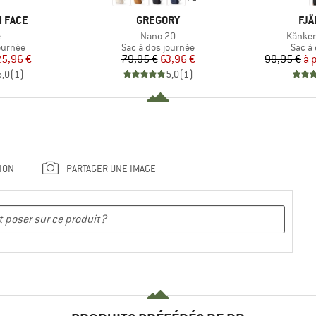
MARQUE
MA
 FACE
GREGORY
FJÄ
e
Article
Article
e
Nano 20
Kånken
oup
Product group
Produ
ournée
Sac à dos journée
Sac à
ix
ix réduit
Prix
Prix réduit
25,96 €
79,95 €
63,96 €
99,95 €
à 
5,0
(
1
)
5,0
(
1
)
ION
PARTAGER UNE IMAGE