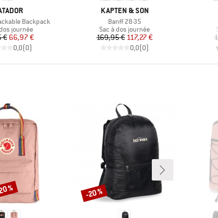
ARQUE
MARQUE
ATADOR
KAPTEN & SON
Article
ackable Backpack
Banff 28-35
ct group
Product group
 dos journée
Sac à dos journée
Prix
Prix réduit
Prix
Prix réduit
 €
66,97 €
169,95 €
117,27 €
1
0,0
(
0
)
0,0
(
0
)
-20 %
-20 %
Remise