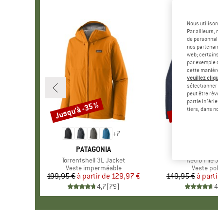
Nous utilison
Par ailleurs
de personnali
nos partenair
web; certain
par exemple c
cette manièr
veuillez cliqu
sélectionner 
peut être rév
partie inféri
Jusqu'à -35 %
Jusqu'à -35 %
Remise
Remise
tiers, dans n
+
7
MARQUE
PATAGONIA
MARQU
PATAGO
Article
Torrentshell 3L Jacket
Article
Retro Pile 
Product group
Veste imperméable
Product 
Veste pol
199,95 €
à partir de
Prix
Prix réduit
129,97 €
149,95 €
à parti
Pr
Pr
4,7
(
79
)
4