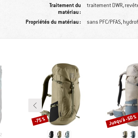
Traitement du
traitement DWR, revê
matériau :
Propriétés du matériau :
sans PFC/PFAS, hydro
Jusqu'à -50 %
-75 %
Remise
Remise
2