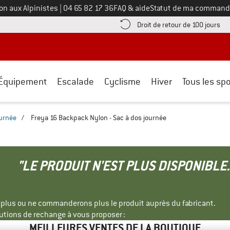
Appelez-nous au
on aux Alpinistes
|
04 65 82 17 36
FAQ & aide
Statut de ma command
e les informations de paiement ici ! Ouvre une boîte d'information
Tro
Droit de retour de 100 jours
Équipement
Escalade
Cyclisme
Hiver
Tous les spo
ournée
/
Freya 16 Backpack Nylon - Sac à dos journée
"LE PRODUIT N'EST PLUS DISPONIBLE.
s plus ou ne commanderons plus le produit auprès du fabricant.
tions de rechange à vous proposer :
MEILLEURES VENTES DE LA BOUTIQUE