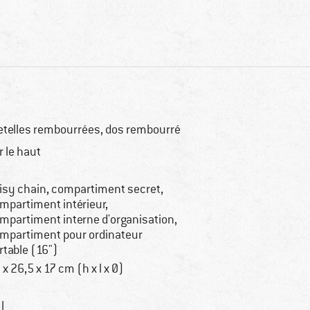
etelles rembourrées, dos rembourré
r le haut
isy chain, compartiment secret,
mpartiment intérieur,
mpartiment interne d'organisation,
mpartiment pour ordinateur
rtable (16")
 x 26,5 x 17 cm (h x l x Ø)
l