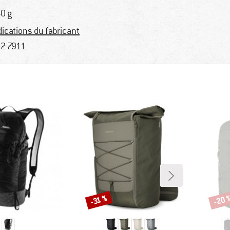
0 g
dications du fabricant
2-7911
-20 
-31 %
Remise
Remi