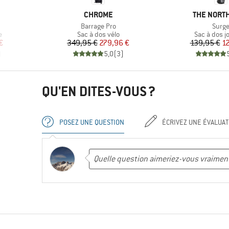
MARQUE
MARQUE
CHROME
THE NORTH
Article
Articl
Barrage Pro
Surg
Product group
Product gr
e
Sac à dos vélo
Sac à dos j
duit
Prix
Prix réduit
Pr
Pr
€
349,95 €
279,96 €
139,95 €
1
)
5,0
(
3
)
QU'EN DITES-VOUS ?
POSEZ UNE QUESTION
ÉCRIVEZ UNE ÉVALUAT