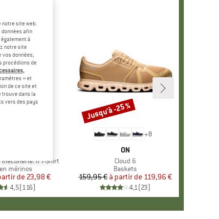
 notre site web.
e données afin
t également à
z notre site
er vos données,
us procédions de
écessaires,
ramètres » et
on de ce site et
 trouve dans la
rts vers des pays
-60 %
Jusqu'à -25 %
Remise
+
4
+
8
RQUE
ER PEAK
MARQUE
ON
ineconeHe. II T-Shirt
Article
Cloud 6
ct group
en mérinos
Product group
Baskets
partir de
Prix
Prix réduit
23,98 €
159,95 €
à partir de
Prix
Prix réduit
119,96 €
4,5
(
116
)
4,1
(
23
)