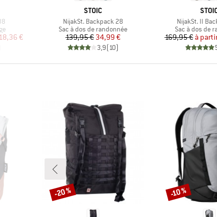
MARQUE
MAR
STOIC
STOI
Article
Article
38
NijakSt. Backpack 28
NijakSt. II Ba
Product group
Product group
ge
Sac à dos de randonnée
Sac à dos de 
duit
Prix
Prix réduit
Pr
Pr
18,36 €
139,95 €
34,99 €
169,95 €
à parti
)
3,9
(
10
)
-20 %
-10 %
Remise
Remise