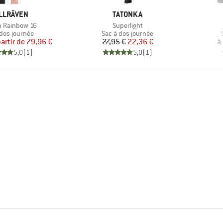
RQUE
MARQUE
LLRÄVEN
TATONKA
Article
 Rainbow 16
Superlight
ct group
Product group
 dos journée
Sac à dos journée
Prix
Prix réduit
Prix
Prix réduit
partir de
79,96 €
27,95 €
22,36 €
à
5,0
(
1
)
5,0
(
1
)