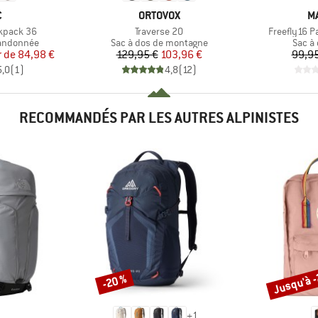
QUE
MARQUE
M
C
ORTOVOX
M
Article
Article
ckpack 36
Traverse 20
Freefly16 P
Product group
Produ
randonnée
Sac à dos de montagne
Sac à
ix
ix réduit
Prix
Prix réduit
r de
84,98 €
129,95 €
103,96 €
99,95
5,0
(
1
)
4,8
(
12
)
RECOMMANDÉS PAR LES AUTRES ALPINISTES
Jusqu'à 
-20 %
Remise
Remise
+
1