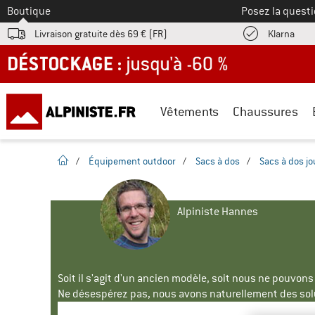
Vers le
Boutique
Posez la questi
Trouv
Livraison gratuite dès 69 € (FR)
Klarna
DÉSTOCKAGE : jusqu'à -60 %
Vêtements
Chaussures
Page d'accueil
/
Équipement outdoor
/
Sacs à dos
/
Sacs à dos j
Alpiniste Hannes
Soit il s'agit d'un ancien modèle, soit nous ne pouvon
Ne désespérez pas, nous avons naturellement des solu