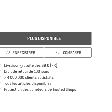
PLUS DISPONIBLE
ENREGISTRER
COMPARER
Trouve les infos sur la livraison 
Livraison gratuite dès 69 € (FR)
Trouve les informations de paiement i
Droit de retour de 100 jours
> 4 000 000 clients satisfaits
Tous les articles disponibles
Trouve toutes les infos
Protection des acheteurs de Trusted Shops