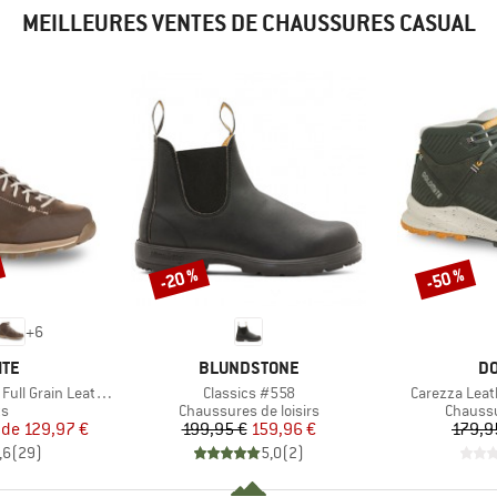
MEILLEURES VENTES DE CHAUSSURES CASUAL
-20 %
-50 %
Remise
Remise
+
6
E
MARQUE
MA
ITE
BLUNDSTONE
DO
Article
Article
ain Leather Evo GTX
Classics #558
Carezza Leat
t group
Product group
Product
ts
Chaussures de loisirs
Chaussu
ix
ix réduit
Prix
Prix réduit
 de
129,97 €
199,95 €
159,96 €
179,9
,6
(
29
)
5,0
(
2
)