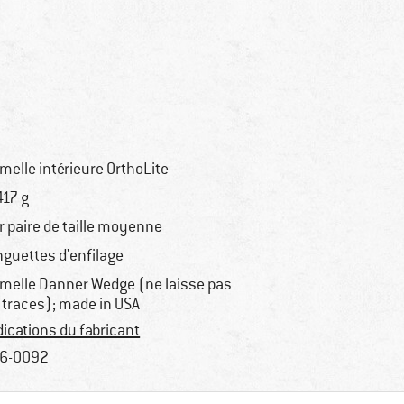
melle intérieure OrthoLite
417 g
r paire de taille moyenne
nguettes d'enfilage
melle Danner Wedge (ne laisse pas
 traces); made in USA
dications du fabricant
6-0092