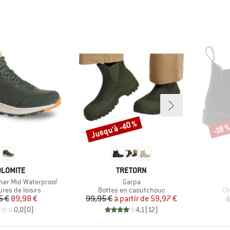
Jusqu'à -40 %
-18 
Remise
Remi
RQUE
MARQUE
LOMITE
TRETORN
Article
her Mid Waterproof
Garpa
 group
Product group
Pr
res de loisirs
Bottes en caoutchouc
Ch
Prix
Prix réduit
Prix
Prix réduit
5 €
89,98 €
99,95 €
à partir de
59,97 €
1
0,0
(
0
)
4,1
(
12
)