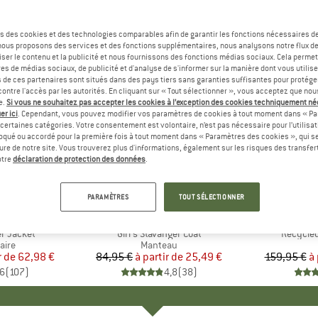
s des cookies et des technologies comparables afin de garantir les fonctions nécessaires de
, nous proposons des services et des fonctions supplémentaires, nous analysons notre flux d
ser le contenu et la publicité et nous fournissons des fonctions médias sociaux. Cela perme
es de médias sociaux, de publicité et d'analyse de s'informer sur la manière dont vous utilise
s de ces partenaires sont situés dans des pays tiers sans garanties suffisantes pour protég
ontre l'accès par les autorités. En cliquant sur « Tout sélectionner », vous acceptez que no
e.
Si vous ne souhaitez pas accepter les cookies à l’exception des cookies techniquement n
er ici
. Cependant, vous pouvez modifier vos paramètres de cookies à tout moment dans « Pa
certaines catégories. Votre consentement est volontaire, n’est pas nécessaire pour l’utilisati
oqué ou accordé pour la première fois à tout moment dans « Paramètres des cookies », qui se
eure de notre site. Vous trouverez plus d'informations, également sur les risques des transfe
Jusqu'à -70 %
Jusqu'à 
Remise
Remise
otre
déclaration de protection des données
.
+
11
+
3
PARAMÈTRES
TOUT SÉLECTIONNER
E
NIA
MARQUE
TROLLKIDS
MA
PA
r Jacket
Article
Girl's Stavanger Coat
Article
Recycled
group
aire
Product group
Manteau
r de
ix
ix réduit
62,98 €
84,95 €
à partir de
Prix
Prix réduit
25,49 €
159,95 €
à 
,6
(
107
)
4,8
(
38
)