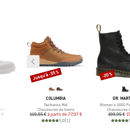
Jusqu'à -35 %
-20 %
Remise
Remise
MARQUE
MARQUE
COLUMBIA
DR. MAR
Article
Article
Fairbanks Mid
Women's 1460 Pas
Product group
Product grou
irs
Chaussures de loisirs
Chaussures de
duit
Prix
Prix réduit
Pr
Pr
 €
119,95 €
à partir de
77,97 €
199,95 €
1
)
5,0
(
1
)