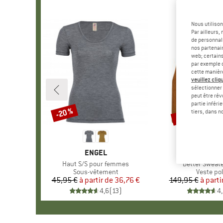
Nous utilison
Par ailleurs
de personnali
nos partenair
web; certain
par exemple c
cette manièr
veuillez cliqu
sélectionner 
peut être rév
partie inféri
Jusqu'à -58 %
-20 %
Remise
Remise
tiers, dans n
MARQUE
ENGEL
MARQU
PATAGO
Article
Haut S/S pour femmes
Article
Better Sweate
Product group
Sous-vêtement
Product 
Veste pol
45,95 €
à partir de
Prix
Prix réduit
36,76 €
149,95 €
à parti
Pr
Pr
4,6
(
13
)
4