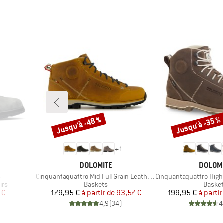
Jusqu'à -48 %
Jusqu'à -35 %
Remise
Remise
+
1
MARQUE
MARQU
DOLOMITE
DOLOM
Article
Article
5
Cinquantaquattro Mid Full Grain Leather Evo
Cinquantaquattro High Full Gr
Product group
Produc
irs
Baskets
Baske
duit
Prix
Prix réduit
Pr
Pr
 €
179,95 €
à partir de
93,57 €
199,95 €
à partir
)
4,9
(
34
)
4