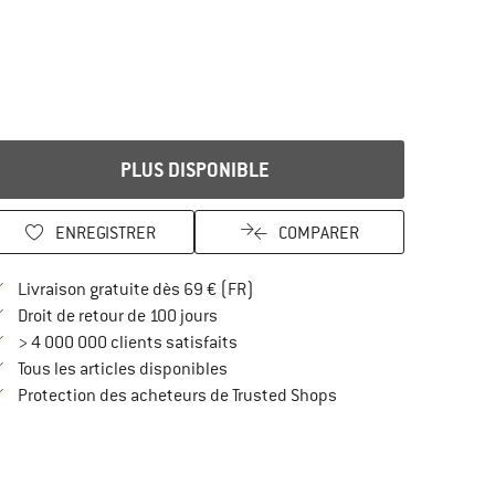
PLUS DISPONIBLE
ENREGISTRER
COMPARER
Trouve les infos sur la livraison 
Livraison gratuite dès 69 € (FR)
Trouve les informations de paiement i
Droit de retour de 100 jours
> 4 000 000 clients satisfaits
Tous les articles disponibles
Trouve toutes les infos
Protection des acheteurs de Trusted Shops