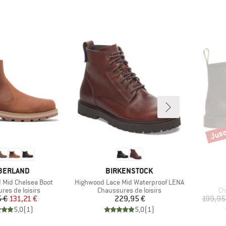
Jusq
Remi
QUE
MARQUE
BERLAND
BIRKENSTOCK
Article
d Mid Chelsea Boot
Highwood Lace Mid Waterproof LENA
 group
Product group
Pr
res de loisirs
Chaussures de loisirs
Ch
Prix
Prix réduit
Prix
5 €
131,21 €
229,95 €
199,95
5,0
(
1
)
5,0
(
1
)