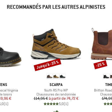
RECOMMANDÉS PAR LES AUTRES ALPINISTES
Jusqu'à -35 %
-25 %
Remise
Remise
MARQUE
MAR
TENS
SCARPA
TIM
Article
Article
cal Virginia
Youth RS Pro WP
Britton Roa
p
Product group
Product
 loisirs
Chaussures de randonnée
Chaussu
ix
ix réduit
Prix
Prix réduit
59,96 €
114,95 €
à partir de
74,72 €
174,9
5,0
(
1
)
5,0
(
1
)