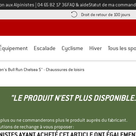
Appelez-nous au
on aux Alpinistes
|
04 65 82 17 36
FAQ & aide
Statut de ma command
e les informations de paiement ici ! Ouvre une boîte d'information
Tro
Droit de retour de 100 jours
Équipement
Escalade
Cyclisme
Hiver
Tous les spo
's Bull Run Chelsea 5'' - Chaussures de loisirs
"LE PRODUIT N'EST PLUS DISPONIBLE.
s plus ou ne commanderons plus le produit auprès du fabricant.
tions de rechange à vous proposer :
INISTES AYANT ACHETÉ CET ARTICLE ONT ÉGALEMEN