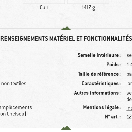
Cuir
1417 g
RENSEIGNEMENTS MATÉRIEL ET FONCTIONNALITÉS
Semelle intérieure :
se
Poids :
1 
Taille de référence :
pa
Caractéristiques :
non textiles
la
Autres informations :
se
de
Mentions légale :
é; empiècements
in
ion Chelsea)
N° art. :
12