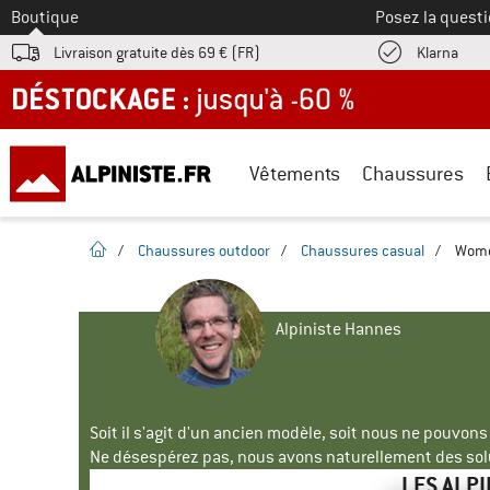
Vers le
Boutique
Posez la questi
Trouv
Livraison gratuite dès 69 € (FR)
Klarna
DÉSTOCKAGE : jusqu'à -60 %
Vêtements
Chaussures
Page d'accueil
/
Chaussures outdoor
/
Chaussures casual
/
Women
Alpiniste Hannes
Soit il s'agit d'un ancien modèle, soit nous ne pouvon
Ne désespérez pas, nous avons naturellement des solu
LES ALP