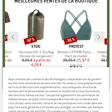
MEILLEURES VENTES DE LA BOUTIQUE
 -30 %
-35 %
-85
-57 %
Remise
Remise
Rem
UE
OX
MARQUE
STOIC
MARQUE
PROTEST
k T-Shirt
Article
HarnosandSt. II Dry Bag
Article
Women's PRTMM Patio Triangle
Article
HeladagenSt. Insulated
roup
érinos
Product group
Housse de rangement
Product group
Haut de maillot
Produc
Boutei
artir de
ix
ix réduit
9,95 €
à partir de
Prix
Prix réduit
39,95 €
Prix
Prix réduit
25,97 €
24,95 
 €
4,28 €
4,9
(
23
)
4,3
(
3
)
5,0
(
2
)
Nous utilisons des cookies et des technologies comparables afin de garantir
les fonctions nécessaires de notre site web. Par ailleurs, nous proposons des
services et des fonctions supplémentaires, nous analysons notre flux de
données afin de personnaliser le contenu et la publicité et nous fournissons
des fonctions médias sociaux. Cela permet également à nos partenaires de
médias sociaux, de publicité et d'analyse de s'informer sur la manière dont
DAKINE
-
Blazer Glove - Gants
vous utilisez notre site web; certains de ces partenaires sont situés dans des
pays tiers sans garanties suffisantes pour protéger vos données, par exemple
(0)
contre l'accès par les autorités. En cliquant sur « Tout sélectionner », vous