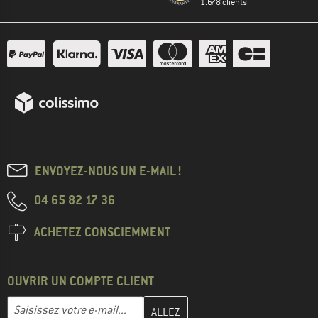
1.678 clients
ENVOYEZ-NOUS UN E-MAIL !
04 65 82 17 36
ACHETEZ CONSCIEMMENT
OUVRIR UN COMPTE CLIENT
Entrez votre adresse e-mail ici et créez votre compte client à la 
Adresse e-mail