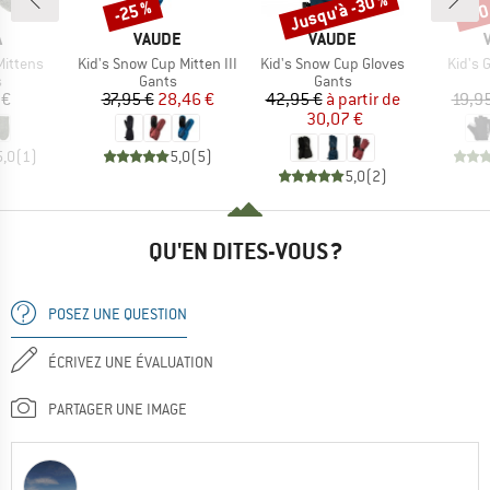
Jusqu'à -30 %
-25 %
-30
Remise
Remise
Rem
QUE
MARQUE
MARQUE
A
VAUDE
VAUDE
Article
Article
Article
Mittens
Kid's Snow Cup Mitten III
Kid's Snow Cup Gloves
Kid's 
ct group
Product group
Product group
s
Gants
Gants
ix
Prix
Prix réduit
Prix
Prix réduit
 €
37,95 €
28,46 €
42,95 €
à partir de
19,9
30,07 €
5,0
(
1
)
5,0
(
5
)
5,0
(
2
)
QU'EN DITES-VOUS ?
POSEZ UNE QUESTION
ÉCRIVEZ UNE ÉVALUATION
PARTAGER UNE IMAGE