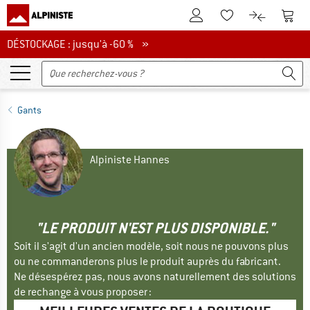
Vers le compte client
Vers 
Vers la liste d'env
Vers le com
DÉSTOCKAGE : jusqu'à -60 %
DÉSTOCKAGE : jusqu'à -60 % »
Gants
Alpiniste Hannes
"LE PRODUIT N'EST PLUS DISPONIBLE."
Soit il s'agit d'un ancien modèle, soit nous ne pouvons plus
ou ne commanderons plus le produit auprès du fabricant.
Ne désespérez pas, nous avons naturellement des solutions
de rechange à vous proposer :