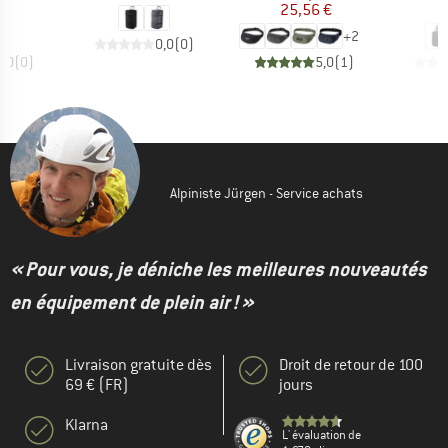
 €
25,56 €
5
+
2
0,0
(
0
)
0,0
(
0
)
5,0
(
1
)
Alpiniste Jürgen - Service achats
« Pour vous, je déniche les meilleures nouveautés
en équipement de plein air ! »
Livraison gratuite dès
Droit de retour de 100
69 € (FR)
jours
Klarna
L' évaluation de