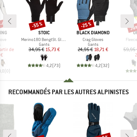
 -45 %
Jus
-55 %
-25 %
Remise
Remise
Rem
MARQUE
MARQUE
M
ING
STOIC
BLACK DIAMOND
O
Article
Article
Article
love
Merino180 BengtSt. Glove
Crag Gloves
Fleece
ct group
Product group
Product group
s
Gants
Gants
ix
ix réduit
Prix
Prix réduit
Prix
Prix réduit
artir de
34,95 €
15,73 €
24,95 €
18,71 €
59,95 
 €
2
4,2
(
73
)
4,2
(
32
)
0,0
(
0
)
RECOMMANDÉS PAR LES AUTRES ALPINISTES