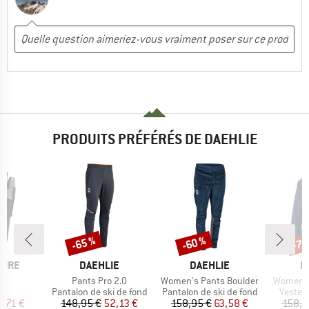
PRODUITS PRÉFÉRÉS DE DAEHLIE
-65 %
-60 %
-70
Remise
Remise
Rem
MARQUE
MARQUE
M
PIRE
DAEHLIE
DAEHLIE
D
Article
Article
Article
r
Pants Pro 2.0
Women's Pants Boulder
Women's
ct group
Product group
Product group
Produc
s
Pantalon de ski de fond
Pantalon de ski de fond
Veste d
ix
ix réduit
Prix
Prix réduit
Prix
Prix réduit
5,71 €
148,95 €
52,13 €
158,95 €
63,58 €
158,9