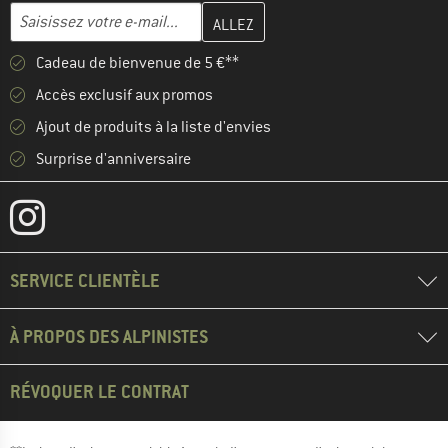
Entrez votre adresse e-mail ici et créez votre compte client à la 
Adresse e-mail
Cadeau de bienvenue de 5 €**
Accès exclusif aux promos
Ajout de produits à la liste d'envies
Surprise d'anniversaire
SERVICE CLIENTÈLE
À PROPOS DES ALPINISTES
RÉVOQUER LE CONTRAT