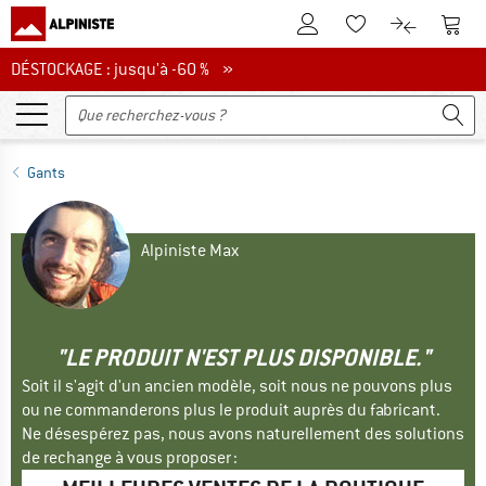
Vers le compte client
Vers 
Vers la liste d'env
Vers le com
DÉSTOCKAGE : jusqu'à -60 %
DÉSTOCKAGE : jusqu'à -60 % »
Gants
Alpiniste Max
"LE PRODUIT N'EST PLUS DISPONIBLE."
Soit il s'agit d'un ancien modèle, soit nous ne pouvons plus
ou ne commanderons plus le produit auprès du fabricant.
Ne désespérez pas, nous avons naturellement des solutions
de rechange à vous proposer :