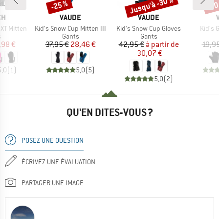
Jusqu'à -30 %
-25 %
-30
Remise
Remise
Rem
UE
MARQUE
MARQUE
CH
VAUDE
VAUDE
Article
Article
Article
x XT Mitten
Kid's Snow Cup Mitten III
Kid's Snow Cup Gloves
Kid's 
ct group
Product group
Product group
s
Gants
Gants
ix
ix réduit
Prix
Prix réduit
Prix
Prix réduit
,98 €
37,95 €
28,46 €
42,95 €
à partir de
19,9
30,07 €
5,0
(
1
)
5,0
(
5
)
5,0
(
2
)
QU'EN DITES-VOUS ?
POSEZ UNE QUESTION
ÉCRIVEZ UNE ÉVALUATION
PARTAGER UNE IMAGE