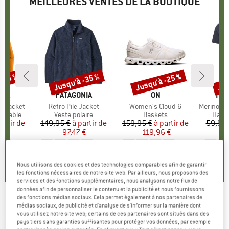
MEILLEURES VENTES DE LA BOUTIQUE
 -35 %
Jusqu'à -35 %
Jusqu'à -25 %
Jus
Remise
Remise
Rem
E
NIA
MARQUE
PATAGONIA
MARQUE
ON
MA
HEB
3L Jacket
Article
Retro Pile Jacket
Article
Women's Cloud 6
Article
MerinoMix150 Pi
up
rméable
Product group
Veste polaire
Product group
Baskets
Produ
Haut 
artir de
ix
ix réduit
149,95 €
à partir de
Prix
Prix réduit
159,95 €
à partir de
Prix
Prix réduit
59,95 
7 €
97,47 €
119,96 €
2
+
8
+
1
+
9
,7
(
79
)
4,6
(
71
)
4,7
(
48
)
Nous utilisons des cookies et des technologies comparables afin de garantir
les fonctions nécessaires de notre site web. Par ailleurs, nous proposons des
services et des fonctions supplémentaires, nous analysons notre flux de
données afin de personnaliser le contenu et la publicité et nous fournissons
des fonctions médias sociaux. Cela permet également à nos partenaires de
DAEHLIE
-
Glove Race Warm - Gants
médias sociaux, de publicité et d'analyse de s'informer sur la manière dont
vous utilisez notre site web; certains de ces partenaires sont situés dans des
pays tiers sans garanties suffisantes pour protéger vos données, par exemple
(0)