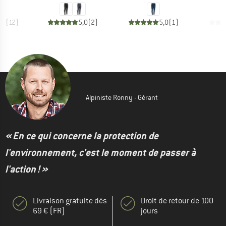
,2
(
12
)
5,0
(
2
)
5,0
(
1
)
Alpiniste Ronny - Gérant
« En ce qui concerne la protection de
l'environnement, c'est le moment de passer à
l'action ! »
Livraison gratuite dès
Droit de retour de 100
69 € (FR)
jours