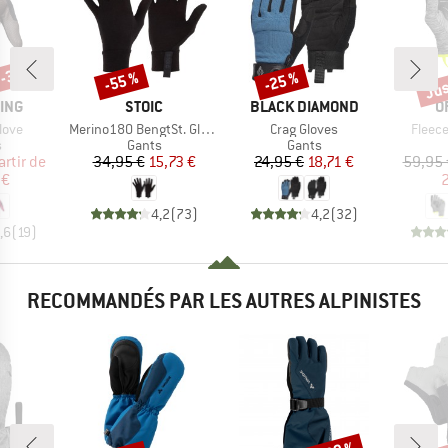
 -35 %
Jus
-55 %
-25 %
Remise
Remise
Rem
MARQUE
MARQUE
M
ING
STOIC
BLACK DIAMOND
O
Article
Article
Article
love
Merino180 BengtSt. Glove
Crag Gloves
Fleece
ct group
Product group
Product group
s
Gants
Gants
ix
ix réduit
Prix
Prix réduit
Prix
Prix réduit
artir de
34,95 €
15,73 €
24,95 €
18,71 €
59,95 
 €
2
4,2
(
73
)
4,2
(
32
)
,6
(
19
)
RECOMMANDÉS PAR LES AUTRES ALPINISTES