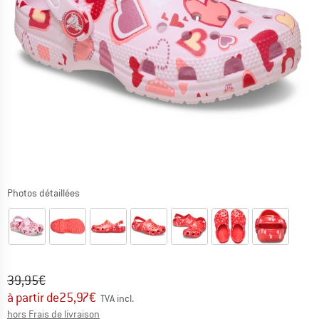
Photos détaillées
Prix initial :
Prix:
39,95
€
à partir de
25,97
€
TVA incl.
Informations sur les frais de livraison. Ouvre une bo
hors Frais de livraison