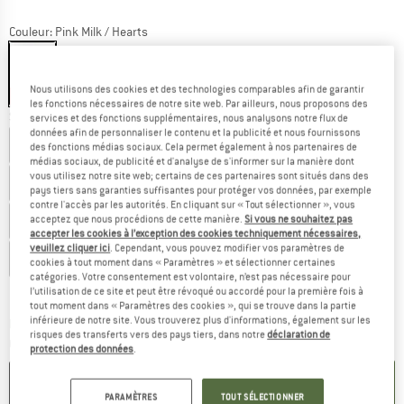
Couleur:
Pink Milk / Hearts
Nous utilisons des cookies et des technologies comparables afin de garantir
-35 %
les fonctions nécessaires de notre site web. Par ailleurs, nous proposons des
Sélectionner taille:
services et des fonctions supplémentaires, nous analysons notre flux de
données afin de personnaliser le contenu et la publicité et nous fournissons
EU
19-20
EU
20-21
EU
22-23
EU
23-24
des fonctions médias sociaux. Cela permet également à nos partenaires de
médias sociaux, de publicité et d'analyse de s'informer sur la manière dont
vous utilisez notre site web; certains de ces partenaires sont situés dans des
EU
24-25
EU
25-26
EU
27-28
EU
28-29
pays tiers sans garanties suffisantes pour protéger vos données, par exemple
contre l'accès par les autorités. En cliquant sur « Tout sélectionner », vous
EU
29-30
EU
30-31
EU
32-33
EU
33-34
acceptez que nous procédions de cette manière.
Si vous ne souhaitez pas
accepter les cookies à l’exception des cookies techniquement nécessaires,
veuillez cliquer ici
. Cependant, vous pouvez modifier vos paramètres de
EU
34-35
EU
36-37
EU
37-38
EU
38-39
cookies à tout moment dans « Paramètres » et sélectionner certaines
catégories. Votre consentement est volontaire, n’est pas nécessaire pour
Guide des tailles
l’utilisation de ce site et peut être révoqué ou accordé pour la première fois à
tout moment dans « Paramètres des cookies », qui se trouve dans la partie
inférieure de notre site. Vous trouverez plus d'informations, également sur les
Le lien s'ouvre dans une boîte d'inf
Délai de livraison: 3-5 jours ouvrables
risques des transferts vers des pays tiers, dans notre
déclaration de
Quantité:
protection des données
.
AJOUTER AU PANIER
PARAMÈTRES
TOUT SÉLECTIONNER