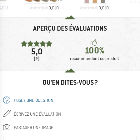
5,0
(
1
)
0,0
(
0
)
0,0
(
0
)
APERÇU DES ÉVALUATIONS
100%
5,0
(2)
recommandent ce produit
QU'EN DITES-VOUS ?
POSEZ UNE QUESTION
ÉCRIVEZ UNE ÉVALUATION
PARTAGER UNE IMAGE