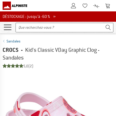
Vers le compte client
Vers 
Vers la liste d'env
Vers le com
DÉSTOCKAGE : jusqu'à -60 %
DÉSTOCKAGE : jusqu'à -60 % »
Sandales
CROCS
-
Kid's Classic VDay Graphic Clog -
Sandales
5,0
(2)