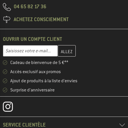
04 65 82 17 36
ACHETEZ CONSCIEMMENT
OUVRIR UN COMPTE CLIENT
Entrez votre adresse e-mail ici et créez votre compte client à la 
Adresse e-mail
Cadeau de bienvenue de 5 €**
Accès exclusif aux promos
Ajout de produits à la liste d'envies
Surprise d'anniversaire
SERVICE CLIENTÈLE