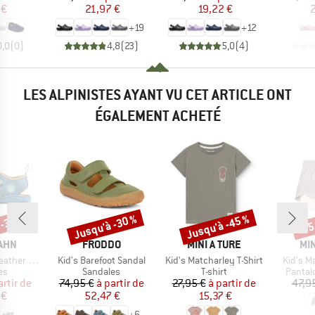
 €
21,97 €
19,22 €
2
+
19
+
12
0,0
(
0
)
4,8
(
23
)
5,0
(
4
)
LES ALPINISTES AYANT VU CET ARTICLE ONT
ÉGALEMENT ACHETÉ
 -35 %
Jusqu'à -30 %
Jusqu'à -45 %
-35
Remise
Remise
Rem
MARQUE
MARQUE
MA
AHN
FRODDO
MINI A TURE
MIN
Article
Article
Article
her Airy
Kid's Barefoot Sandal
Kid's Matcharley T-Shirt
Kid's M
t group
Product group
Product group
Produc
es
Sandales
T-shirt
Pantal
ix
ix réduit
Prix
Prix réduit
Prix
Prix réduit
artir de
74,95 €
à partir de
27,95 €
à partir de
47,9
 €
52,47 €
15,37 €
+
6