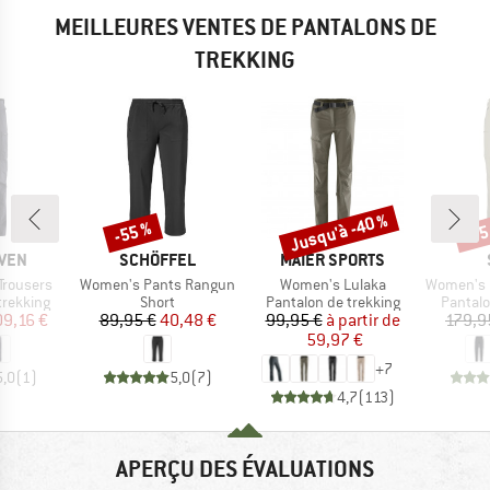
MEILLEURES VENTES DE PANTALONS DE
TREKKING
Jusqu'à -40 %
-55 %
-75
Remise
Remise
Rem
MARQUE
MARQUE
ÄVEN
SCHÖFFEL
MAIER SPORTS
Article
Article
Article
 Trousers
Women's Pants Rangun
Women's Lulaka
Women's HoforsSt. So
up
Product group
Product group
Product
trekking
Short
Pantalon de trekking
Pantalo
ix
ix réduit
Prix
Prix réduit
Prix
Prix réduit
09,16 €
89,95 €
40,48 €
99,95 €
à partir de
179,9
59,97 €
+
7
5,0
(
1
)
5,0
(
7
)
4,7
(
113
)
APERÇU DES ÉVALUATIONS