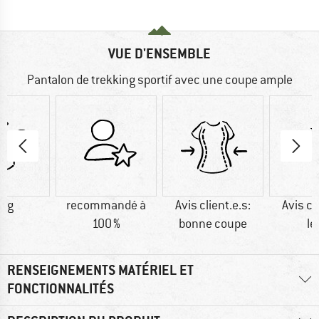
VUE D'ENSEMBLE
Pantalon de trekking sportif avec une coupe ample
0 g
recommandé à
Avis client.e.s:
Avis cl
100 %
bonne coupe
lé
RENSEIGNEMENTS MATÉRIEL ET
FONCTIONNALITÉS