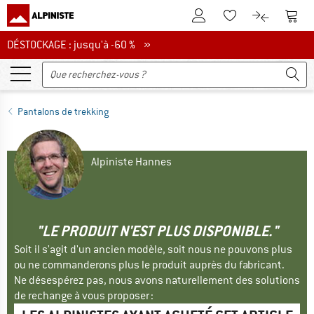
Vers le compte client
Vers 
Vers la liste d'env
Vers le com
DÉSTOCKAGE : jusqu'à -60 %
DÉSTOCKAGE : jusqu'à -60 % »
Pantalons de trekking
Alpiniste Hannes
"LE PRODUIT N'EST PLUS DISPONIBLE."
Soit il s'agit d'un ancien modèle, soit nous ne pouvons plus
ou ne commanderons plus le produit auprès du fabricant.
Ne désespérez pas, nous avons naturellement des solutions
de rechange à vous proposer :