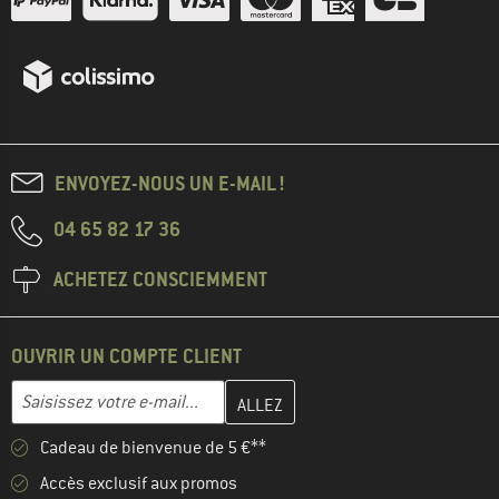
ENVOYEZ-NOUS UN E-MAIL !
04 65 82 17 36
ACHETEZ CONSCIEMMENT
OUVRIR UN COMPTE CLIENT
Entrez votre adresse e-mail ici et créez votre compte client à la 
Adresse e-mail
Cadeau de bienvenue de 5 €**
Accès exclusif aux promos