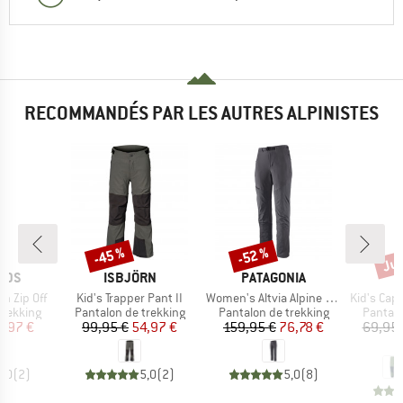
RECOMMANDÉS PAR LES AUTRES ALPINISTES
Jus
-45 %
-52 %
Remise
Remise
Rem
MARQUE
MARQUE
IDS
ISBJÖRN
PATAGONIA
Article
Article
Article
th Zip Off
Kid's Trapper Pant II
Women's Altvia Alpine Pants
Kid's Capre
up
Product group
Product group
Product
trekking
Pantalon de trekking
Pantalon de trekking
Pantalo
ix
ix réduit
Prix
Prix réduit
Prix
Prix réduit
9,97 €
99,95 €
54,97 €
159,95 €
76,78 €
69,95 
4
5,0
(
2
)
5,0
(
2
)
5,0
(
8
)