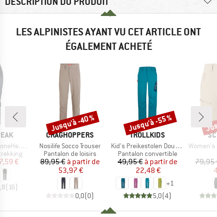
DESCRIPTION DU PRODUIT
LES ALPINISTES AYANT VU CET ARTICLE ONT
ÉGALEMENT ACHETÉ
Jusqu'à -40 %
Jusqu'à -55 %
Jus
Remise
Remise
Rem
MARQUE
MARQUE
MA
PEAK
CRAGHOPPERS
TROLLKIDS
SC
Article
Article
Article
kking Pants
Nosilife Socco Trouser
Kid's Preikestolen Double Zip-Off Pants
Women's Sh
up
Product group
Product group
trekking
Pantalon de loisirs
Pantalon convertible
ix
ix réduit
Prix
Prix réduit
Prix
Prix réduit
7,59 €
89,95 €
à partir de
49,95 €
à partir de
79,95 
53,97 €
22,48 €
4
+
1
,8
(
16
)
0,0
(
0
)
5,0
(
4
)