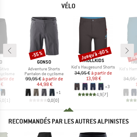
VÉLO
Jusqu'à -60 %
Jus
-55 %
Remise
Remise
Rem
MARQUE
TROLLKIDS
UE
MARQUE
MA
O
GONSO
TR
Article
Kid's Haugesund Shorts
Article
Article
itivo
Adventure Shorts
Kid's Ham
Prix
Prix réduit
34,95 €
à partir de
p
Product group
cyclisme
Pantalon de cyclisme
ix
ix réduit
Prix
Prix réduit
13,98 €
artir de
99,95 €
à partir de
34,95 
 €
44,98 €
+
3
+
1
4,9
(
7
)
5,0
(
1
)
0,0
(
0
)
RECOMMANDÉS PAR LES AUTRES ALPINISTES