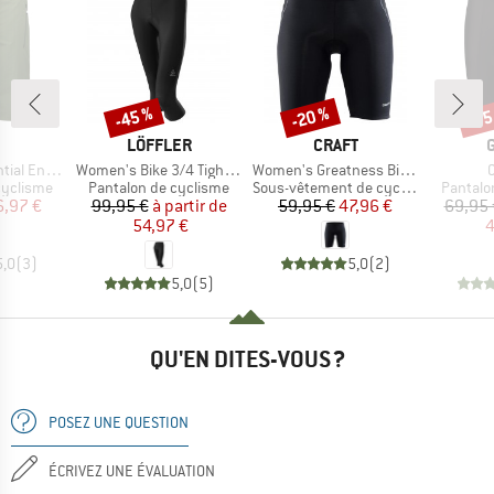
-45 %
-20 %
-35
Remise
Remise
Rem
QUE
MARQUE
MARQUE
LÖFFLER
CRAFT
Article
Article
A
uro Shorts
Women's Bike 3/4 Tights Basic
Women's Greatness Bike Shorts
p
Product group
Product group
Product
cyclisme
Pantalon de cyclisme
Sous-vêtement de cyclisme
Pantalo
ix
ix réduit
Prix
Prix réduit
Prix
Prix réduit
6,97 €
99,95 €
à partir de
59,95 €
47,96 €
69,95 
54,97 €
4
5,0
(
3
)
5,0
(
2
)
5,0
(
5
)
QU'EN DITES-VOUS ?
POSEZ UNE QUESTION
ÉCRIVEZ UNE ÉVALUATION