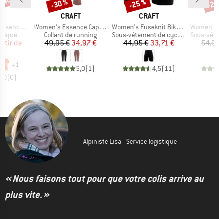
 -40 %
-30 %
-25 %
-20
Remise
Remise
Rem
UE
MARQUE
MARQUE
T
CRAFT
CRAFT
Article
Article
Article
 S/S Tee 2
Women's Essence Capri 3
Women's Fuseknit Bike Boxer
Women's Great
oup
Product group
Product group
Product g
hnique
Collant de running
Sous-vêtement de cyclisme
Sous-vêteme
ix
ix réduit
Prix
Prix réduit
Prix
Prix réduit
artir de
49,95 €
34,97 €
44,95 €
33,71 €
54,95
 €
+
1
5,0
(
1
)
4,5
(
11
)
0,0
(
0
)
Alpiniste Lisa - Service logistique
« Nous faisons tout pour que votre colis arrive au
plus vite. »