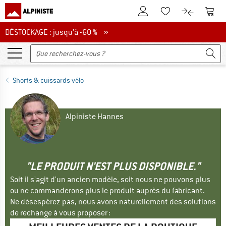
Vers le compte client
Vers 
Vers la liste d'env
Vers le com
DÉSTOCKAGE : jusqu'à -60 %
DÉSTOCKAGE : jusqu'à -60 % »
Shorts & cuissards vélo
Alpiniste Hannes
"LE PRODUIT N'EST PLUS DISPONIBLE."
Soit il s'agit d'un ancien modèle, soit nous ne pouvons plus
ou ne commanderons plus le produit auprès du fabricant.
Ne désespérez pas, nous avons naturellement des solutions
de rechange à vous proposer :