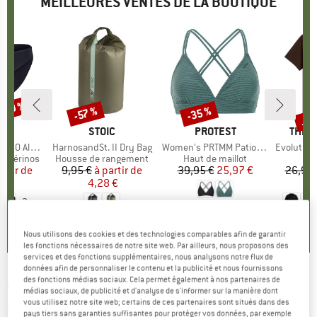
MEILLEURES VENTES DE LA BOUTIQUE
 -30 %
Jus
-35 %
-57 %
Remise
Remise
Rem
QUE
C
MARQUE
STOIC
MARQUE
PROTEST
MARQ
THE 
enSt. Brief
Article
HarnosandSt. II Dry Bag
Article
Women's PRTMM Patio Triangle
Article
Evolution Simpl
t mérinos
Product group
Housse de rangement
Product group
Haut de maillot
artir de
ix
ix réduit
9,95 €
à partir de
Prix
Prix réduit
39,95 €
Prix
Prix réduit
25,97 €
26,95 
 €
4,28 €
1
+
3
4,9
(
23
)
,8
(
44
)
5,0
(
2
)
Nous utilisons des cookies et des technologies comparables afin de garantir
les fonctions nécessaires de notre site web. Par ailleurs, nous proposons des
services et des fonctions supplémentaires, nous analysons notre flux de
données afin de personnaliser le contenu et la publicité et nous fournissons
des fonctions médias sociaux. Cela permet également à nos partenaires de
CRAFT
-
Core Offroad XT Shorts - Pantalon de
médias sociaux, de publicité et d'analyse de s'informer sur la manière dont
vous utilisez notre site web; certains de ces partenaires sont situés dans des
cyclisme
pays tiers sans garanties suffisantes pour protéger vos données, par exemple