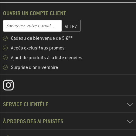
OUVRIR UN COMPTE CLIENT
Entrez votre adresse e-mail ici et créez votre compte client à la 
Adresse e-mail
Cadeau de bienvenue de 5 €**
Accès exclusif aux promos
Ajout de produits à la liste d'envies
Surprise d'anniversaire
SERVICE CLIENTÈLE
À PROPOS DES ALPINISTES