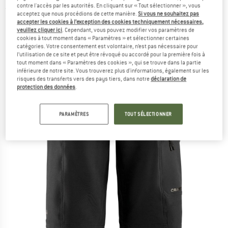
contre l'accès par les autorités. En cliquant sur « Tout sélectionner », vous
(0)
acceptez que nous procédions de cette manière.
Si vous ne souhaitez pas
accepter les cookies à l’exception des cookies techniquement nécessaires,
veuillez cliquer ici
. Cependant, vous pouvez modifier vos paramètres de
cookies à tout moment dans « Paramètres » et sélectionner certaines
catégories. Votre consentement est volontaire, n’est pas nécessaire pour
l’utilisation de ce site et peut être révoqué ou accordé pour la première fois à
tout moment dans « Paramètres des cookies », qui se trouve dans la partie
inférieure de notre site. Vous trouverez plus d'informations, également sur les
risques des transferts vers des pays tiers, dans notre
déclaration de
protection des données
.
PARAMÈTRES
TOUT SÉLECTIONNER