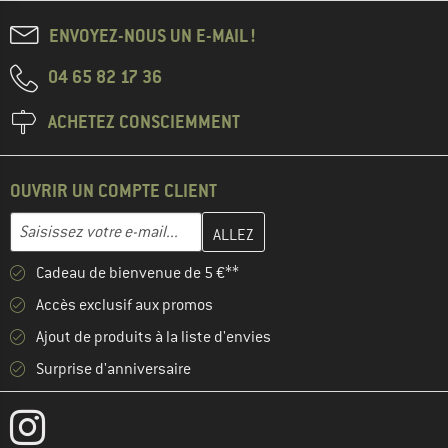
ENVOYEZ-NOUS UN E-MAIL !
04 65 82 17 36
ACHETEZ CONSCIEMMENT
OUVRIR UN COMPTE CLIENT
Entrez votre adresse e-mail ici et créez votre compte client à la 
Adresse e-mail
Cadeau de bienvenue de 5 €**
Accès exclusif aux promos
Ajout de produits à la liste d'envies
Surprise d'anniversaire