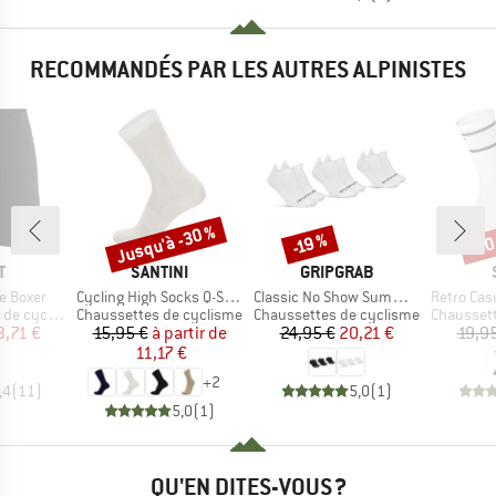
RECOMMANDÉS PAR LES AUTRES ALPINISTES
Jusqu'à -30 %
-30
-19 %
Remise
Remise
Rem
UE
MARQUE
MARQUE
T
SANTINI
GRIPGRAB
Article
Article
Article
e Boxer
Cycling High Socks Q-Skin Puro
Classic No Show Summer Socks 3-Pack
Retro Cas
Product group
Product group
Product g
 cyclisme
Chaussettes de cyclisme
Chaussettes de cyclisme
Chaussett
ix
ix réduit
Prix
Prix réduit
Prix
Prix réduit
3,71 €
15,95 €
à partir de
24,95 €
20,21 €
19,9
11,17 €
+
2
,4
(
11
)
5,0
(
1
)
5,0
(
1
)
QU'EN DITES-VOUS ?