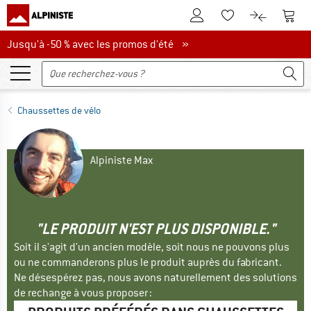
Vers le compte client
Vers 
Vers la liste d'env
Vers le com
Jusqu'à -50 % avec les promos d'été
Jusqu'à -50 % avec les promos d'été »
Chaussettes de vélo
Alpiniste Max
"LE PRODUIT N'EST PLUS DISPONIBLE."
Soit il s'agit d'un ancien modèle, soit nous ne pouvons plus
ou ne commanderons plus le produit auprès du fabricant.
Ne désespérez pas, nous avons naturellement des solutions
de rechange à vous proposer :