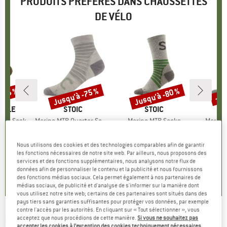
PRODUITS PRÉFÉRÉS DANS CHAUSSETTES
DE VÉLO
 -35 %
Jusqu'à -75 %
Jusqu'à -80 %
-50
Remise
Remise
Rem
YALE
MARQUE
STOIC
MARQUE
STOIC
Crew Sock
Article
Merino MTB Quarter Socks
Article
Merino MTB Socks
Article
Merino
 mérinos
Product group
Chaussettes de cyclisme
Product group
Chaussettes de cyclisme
Product 
Chaussett
artir de
ix
ix réduit
17,95 €
à partir de
Prix
Prix réduit
22,95 €
à partir de
Prix
Prix réduit
21,95 
Nous utilisons des cookies et des technologies comparables afin de garantir
 €
4,99 €
4,79 €
1
les fonctions nécessaires de notre site web. Par ailleurs, nous proposons des
+
3
+
1
+
2
services et des fonctions supplémentaires, nous analysons notre flux de
données afin de personnaliser le contenu et la publicité et nous fournissons
0,0
(
0
)
4,7
(
80
)
4,7
(
63
)
des fonctions médias sociaux. Cela permet également à nos partenaires de
médias sociaux, de publicité et d'analyse de s'informer sur la manière dont
vous utilisez notre site web; certains de ces partenaires sont situés dans des
pays tiers sans garanties suffisantes pour protéger vos données, par exemple
contre l'accès par les autorités. En cliquant sur « Tout sélectionner », vous
CRAFT
-
Core Dry Mid Socks 3-Pack -
acceptez que nous procédions de cette manière.
Si vous ne souhaitez pas
accepter les cookies à l’exception des cookies techniquement nécessaires,