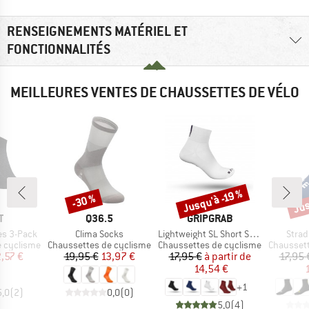
RENSEIGNEMENTS MATÉRIEL ET
FONCTIONNALITÉS
MEILLEURES VENTES DE CHAUSSETTES DE VÉLO
Jus
Jusqu'à -19 %
-30 %
Remise
Remise
Rem
UE
MARQUE
MARQUE
T
Q36.5
GRIPGRAB
Article
Article
Articl
es 3-Pack
Clima Socks
Lightweight SL Short Sock
Strad
Product group
Product group
Product g
e cyclisme
Chaussettes de cyclisme
Chaussettes de cyclisme
Chaussett
ix
ix réduit
Prix
Prix réduit
Prix
Prix réduit
,57 €
19,95 €
13,97 €
17,95 €
à partir de
17,95 
14,54 €
+
1
5,0
(
2
)
0,0
(
0
)
5,0
(
4
)