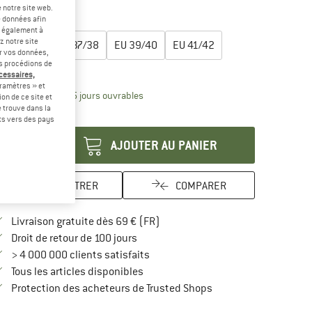
-30 %
-30 %
 notre site web.
e données afin
lectionner taille:
t également à
z notre site
EU
35/36
EU
37/38
EU
39/40
EU
41/42
er vos données,
us procédions de
uide des tailles
écessaires,
ramètres » et
Le lien s'ouvre dans une boîte d'inform
lai de livraison: 3-5 jours ouvrables
on de ce site et
 trouve dans la
antité:
rts vers des pays
AJOUTER AU PANIER
ENREGISTRER
COMPARER
Trouve les infos sur la livraison 
Livraison gratuite dès 69 € (FR)
Trouve les informations de paiement i
Droit de retour de 100 jours
> 4 000 000 clients satisfaits
Tous les articles disponibles
Trouve toutes les infos
Protection des acheteurs de Trusted Shops