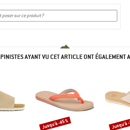
LPINISTES AYANT VU CET ARTICLE ONT ÉGALEMENT 
Jusqu'à -45 %
Jusqu'à 
Remise
Remise