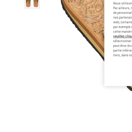
Nous utilison
Par ailleurs
de personnali
nos partenair
web; certain
par exemple c
cette manièr
veuillez cliqu
sélectionner 
peut être rév
partie inféri
tiers, dans n