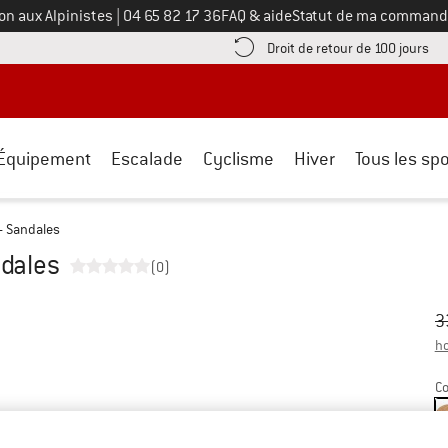
Appelez-nous au
on aux Alpinistes
|
04 65 82 17 36
FAQ & aide
Statut de ma command
e les informations de paiement ici ! Ouvre une boîte d'information
Tro
Droit de retour de 100 jours
Équipement
Escalade
Cyclisme
Hiver
Tous les spo
- Sandales
ndales
(0)
Pr
Pr
3
ho
Co