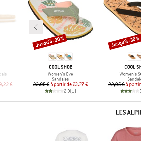
Jusqu'à -30 %
Jusqu'à -30 %
Remise
Remise
MARQUE
MARQU
COOL SHOE
COOL S
Article
Article
dals
Women's Eve
Women's S
up
Product group
Produc
Sandales
Sandal
duit
Prix
Prix réduit
Pr
Pr
9,22 €
33,95 €
à partir de
23,77 €
22,95 €
à parti
)
2,0
(
1
)
LES ALP