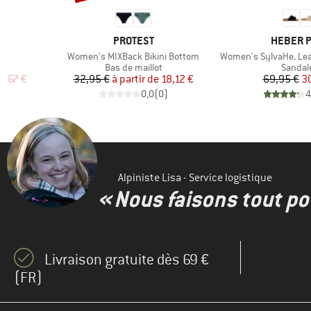
5
MARQUE
MARQUE
PROTEST
HEBER 
Article
Article
Women's MIXBack Bikini Bottom
Women's SylvaHe. Lea
up
Product group
Produc
Bas de maillot
Sandal
duit
Prix
Prix réduit
Pr
Pr
8,67 €
32,95 €
à partir de
18,12 €
69,95 €
3
)
0,0
(
0
)
4
Alpiniste Lisa - Service logistique
« Nous faisons tout pou
Livraison gratuite dès 69 €
(FR)