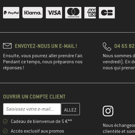
ENVOYEZ-NOUS UN E-MAIL !
04 65 82
Ensuite, vous pourrez aller prendre l'air.
Nous sommes di
Pendant ce temps, nous préparons nos
vendredi). En de
réponses !
nous qui prenons
OUVRIR UN COMPTE CLIENT
Entrez votre adresse e-mail ici et créez votre compte client à la 
Adresse e-mail
Cadeau de bienvenue de 5 €**
Nous échangeon
Accès exclusif aux promos
clientèle et so