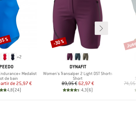
-35 %
Jusq
-30 %
Remise
Remi
+
2
ARQUE
MARQUE
PEEDO
DYNAFIT
Article
ndurance+ Medalist
Women's Transalper 2 Light DST Shorts
uct group
Product group
lot de bain
Short
Prix
Prix réduit
Prix
Prix réduit
partir de
25,97 €
89,95 €
62,97 €
74,95
4,8
(
24
)
4,3
(
6
)