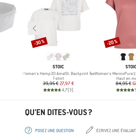
-30 %
-20 %
Remise
Remise
MARQUE
MAR
STOIC
STOI
Article
Article
Women's Hemp30 AmalSt. Backprint Tee
Women's MerinoPure180 H
p
Product group
Product gr
T-shirt
Haut en m
Prix
Prix réduit
Pr
Pr
39,95 €
27,97 €
84,95 €
6
)
4,7
(
3
)
QU'EN DITES-VOUS ?
POSEZ UNE QUESTION
ÉCRIVEZ UNE ÉVALUAT