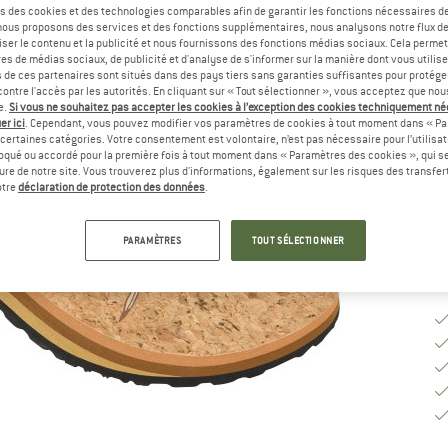
s des cookies et des technologies comparables afin de garantir les fonctions nécessaires de
, nous proposons des services et des fonctions supplémentaires, nous analysons notre flux d
Sé
ser le contenu et la publicité et nous fournissons des fonctions médias sociaux. Cela perme
es de médias sociaux, de publicité et d'analyse de s'informer sur la manière dont vous utilise
s de ces partenaires sont situés dans des pays tiers sans garanties suffisantes pour protég
ontre l'accès par les autorités. En cliquant sur « Tout sélectionner », vous acceptez que no
G
e.
Si vous ne souhaitez pas accepter les cookies à l’exception des cookies techniquement n
er ici
. Cependant, vous pouvez modifier vos paramètres de cookies à tout moment dans « Pa
Dé
certaines catégories. Votre consentement est volontaire, n’est pas nécessaire pour l’utilisati
oqué ou accordé pour la première fois à tout moment dans « Paramètres des cookies », qui se
Qu
eure de notre site. Vous trouverez plus d'informations, également sur les risques des transfe
otre
déclaration de protection des données
.
PARAMÈTRES
TOUT SÉLECTIONNER