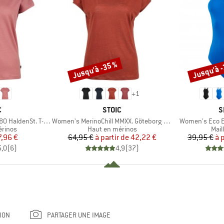
Jusqu'à -35 %
Jusqu'à 
Remise
Remise
+
1
QUE
MARQUE
M
C
STOIC
S
Article
Article
aldenSt. T-Shirt
Women's MerinoChill MMXX. Göteborg Loose Tee
Women's Eco E
oup
Product group
Prod
érinos
Haut en mérinos
Mail
ix
ix réduit
Prix
Prix réduit
7,96 €
64,95 €
à partir de
42,22 €
39,95 €
à 
5,0
(
6
)
4,9
(
37
)
ION
PARTAGER UNE IMAGE