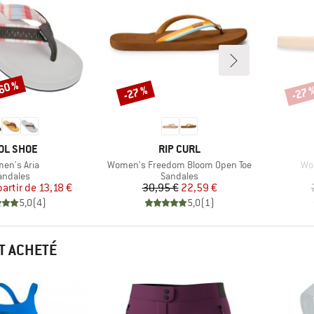
-60 %
-27 %
-27 
Remise
Remi
RQUE
MARQUE
OL SHOE
RIP CURL
cle
Article
Art
en's Aria
Women's Freedom Bloom Open Toe
Wo
roduct group
Product group
andales
Sandales
Prix
Prix réduit
Prix
Prix réduit
partir de
13,18 €
30,95 €
22,59 €
5,0
(
4
)
5,0
(
1
)
T ACHETÉ