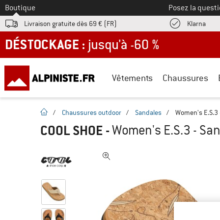
Vers le
Boutique
Posez la questi
Trouv
Livraison gratuite dès 69 € (FR)
Klarna
DÉSTOCKAGE : jusqu'à -60 %
Vêtements
Chaussures
Page d'accueil
/
Chaussures outdoor
/
Sandales
/
Women's E.S.3 
COOL SHOE
-
Women's E.S.3 - Sa