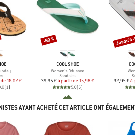
Jusqu'à 
-60 %
Remise
Remise
E
MARQUE
MA
HOE
COOL SHOE
CO
Article
Arti
unday
Women's Odyssee
Wom
t group
Product group
P
es
Sandales
S
ix
ix réduit
Prix
Prix réduit
r de
16,07 €
39,95 €
à partir de
15,98 €
32,95 €
à 
3,0
(
1
)
5,0
(
6
)
INISTES AYANT ACHETÉ CET ARTICLE ONT ÉGALEMEN