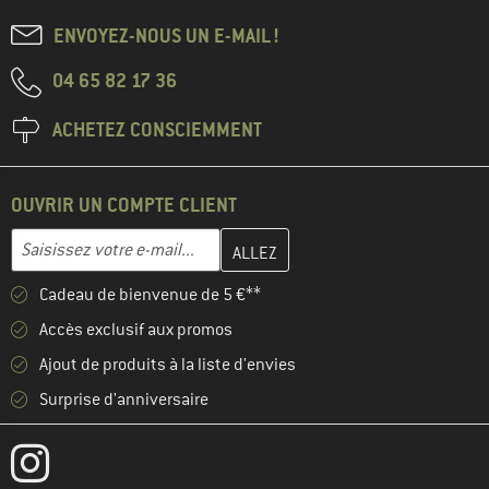
ENVOYEZ-NOUS UN E-MAIL !
04 65 82 17 36
ACHETEZ CONSCIEMMENT
OUVRIR UN COMPTE CLIENT
Entrez votre adresse e-mail ici et créez votre compte client à la 
Adresse e-mail
Cadeau de bienvenue de 5 €**
Accès exclusif aux promos
Ajout de produits à la liste d'envies
Surprise d'anniversaire