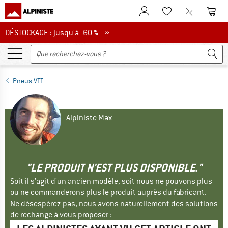
Vers le compte client
Vers 
Vers la liste d'env
Vers le com
DÉSTOCKAGE : jusqu'à -60 %
DÉSTOCKAGE : jusqu'à -60 % »
Pneus VTT
Alpiniste Max
"LE PRODUIT N'EST PLUS DISPONIBLE."
Soit il s'agit d'un ancien modèle, soit nous ne pouvons plus
ou ne commanderons plus le produit auprès du fabricant.
Ne désespérez pas, nous avons naturellement des solutions
de rechange à vous proposer :