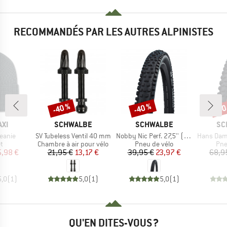
RECOMMANDÉS PAR LES AUTRES ALPINISTES
-40 %
-40 %
-40
Remise
Remise
Rem
E
MARQUE
MARQUE
MA
XI
SCHWALBE
SCHWALBE
SC
Article
Article
Article
Beanie
SV Tubeless Ventil 40 mm
Nobby Nic Perf. 27,5'' (57-584) Twinskin FB TLR
Hans Dampf Evo 29'' (
ct group
Product group
Product group
Pro
t
Chambre à air pour vélo
Pneu de vélo
Pne
ix
ix réduit
Prix
Prix réduit
Prix
Prix réduit
5,98 €
21,95 €
13,17 €
39,95 €
23,97 €
68,9
5,0
(
1
)
5,0
(
1
)
5,0
(
1
)
QU'EN DITES-VOUS ?