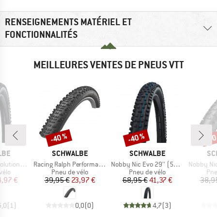
RENSEIGNEMENTS MATÉRIEL ET
FONCTIONNALITÉS
MEILLEURES VENTES DE PNEUS VTT
-40 %
-40 %
-40
Remise
Remise
Rem
E
MARQUE
MARQUE
MA
LBE
SCHWALBE
SCHWALBE
SC
Article
Article
Article
,5'' (60-584) TLE E-25
Racing Ralph Performance TwinSkin Tubeless 29x2,25
Nobby Nic Evo 29'' (57-622) Super Ground FB TLE
Nobby Nic Performa
group
Product group
Product group
Pro
vélo
Pneu de vélo
Pneu de vélo
Pne
ix
ix réduit
Prix
Prix réduit
Prix
Prix réduit
,97 €
39,95 €
23,97 €
68,95 €
41,37 €
38,9
5,0
(
1
)
0,0
(
0
)
4,7
(
3
)