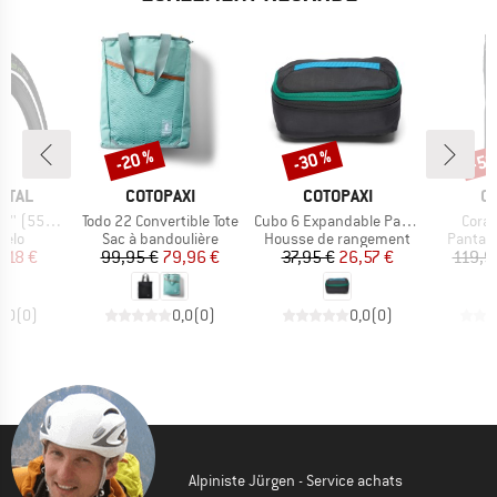
-20 %
-30 %
-50
Remise
Remise
Rem
MARQUE
MARQUE
M
NTAL
COTOPAXI
COTOPAXI
C
Article
Article
Articl
 Reflex Wire
Todo 22 Convertible Tote
Cubo 6 Expandable Packing Cube
Coraj
group
Product group
Product group
Product
vélo
Sac à bandoulière
Housse de rangement
Pantalo
ix
ix réduit
Prix
Prix réduit
Prix
Prix réduit
,18 €
99,95 €
79,96 €
37,95 €
26,57 €
119,9
0,0
(
0
)
0,0
(
0
)
0,0
(
0
)
Alpiniste Jürgen - Service achats