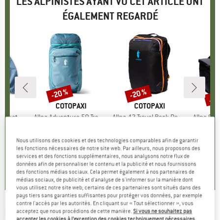
LES ALPINISTES AYANT VU CET ARTICLE ONT
ÉGALEMENT REGARDÉ
Jus
-20 %
-20 %
Remise
Remise
Rem
E
XI
MARQUE
COTOPAXI
MARQUE
COTOPAXI
M
C
Jacket
Article
Allpa Adventure 50 Travel Pack
Article
Allpa 42 Travel Pack Del Dia Dark
Article
Allpa 90 
up
rméable
Product group
Sac à dos de voyage
Product group
Sac à dos de voyage
Prod
Sac 
ix
ix réduit
01,97 €
379,95 €
Prix
Prix réduit
303,96 €
289,95 €
Prix
Prix réduit
231,96 €
279,95
Nous utilisons des cookies et des technologies comparables afin de garantir
1
les fonctions nécessaires de notre site web. Par ailleurs, nous proposons des
services et des fonctions supplémentaires, nous analysons notre flux de
0,0
(
0
)
0,0
(
0
)
5,0
(
1
)
données afin de personnaliser le contenu et la publicité et nous fournissons
des fonctions médias sociaux. Cela permet également à nos partenaires de
médias sociaux, de publicité et d'analyse de s'informer sur la manière dont
vous utilisez notre site web; certains de ces partenaires sont situés dans des
pays tiers sans garanties suffisantes pour protéger vos données, par exemple
contre l'accès par les autorités. En cliquant sur « Tout sélectionner », vous
CONTINENTAL
-
Xynotal DH SuperSoft 29 x
acceptez que nous procédions de cette manière.
Si vous ne souhaitez pas
accepter les cookies à l’exception des cookies techniquement nécessaires,