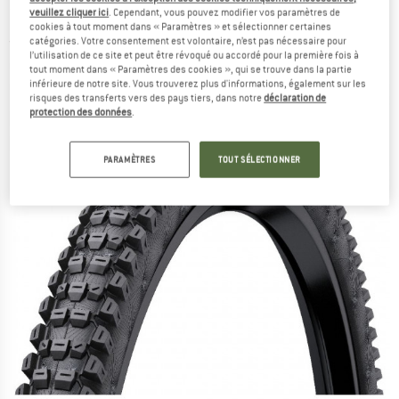
2.40'' (60-622) FB - Pneu de vélo
veuillez cliquer ici
. Cependant, vous pouvez modifier vos paramètres de
cookies à tout moment dans « Paramètres » et sélectionner certaines
catégories. Votre consentement est volontaire, n’est pas nécessaire pour
(0)
l’utilisation de ce site et peut être révoqué ou accordé pour la première fois à
tout moment dans « Paramètres des cookies », qui se trouve dans la partie
inférieure de notre site. Vous trouverez plus d'informations, également sur les
risques des transferts vers des pays tiers, dans notre
déclaration de
protection des données
.
PARAMÈTRES
TOUT SÉLECTIONNER