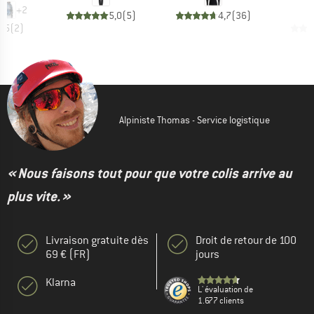
+
2
5,0
(
5
)
4,7
(
36
)
4,5
(
2
)
Alpiniste Thomas - Service logistique
« Nous faisons tout pour que votre colis arrive au
plus vite. »
Livraison gratuite dès
Droit de retour de 100
69 € (FR)
jours
Klarna
L' évaluation de
1.677 clients