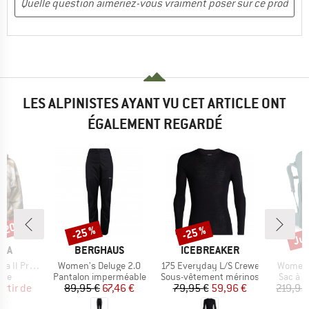
LES ALPINISTES AYANT VU CET ARTICLE ONT
ÉGALEMENT REGARDÉ
 -20 %
Jus
-25 %
-25 %
Remise
Remise
Rem
E
MARQUE
MARQUE
M
BIA
BERGHAUS
ICEBREAKER
O
Article
Article
Article
opped Half Snap
Women's Deluge 2.0
175 Everyday L/S Crewe
Women's
 group
Product group
Product group
Produc
aire
Pantalon imperméable
Sous-vêtement mérinos
Sac à 
ix
ix réduit
Prix
Prix réduit
Prix
Prix réduit
artir de
89,95 €
67,46 €
79,95 €
59,96 €
219,95
 €
1