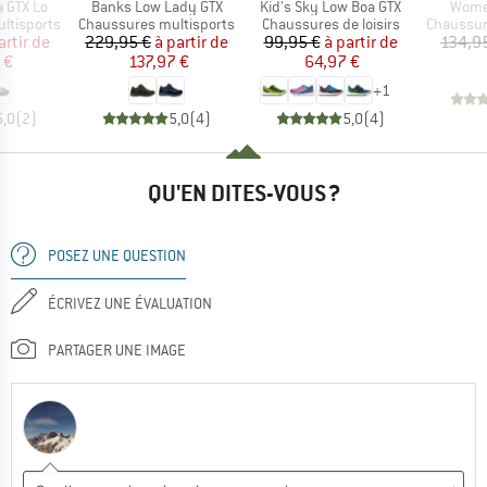
Article
Article
Articl
a GTX Lo
Banks Low Lady GTX
Kid's Sky Low Boa GTX
Wome
Product group
Product group
Product 
ltisports
Chaussures multisports
Chaussures de loisirs
Chaussur
ix
ix réduit
Prix
Prix réduit
Prix
Prix réduit
artir de
229,95 €
à partir de
99,95 €
à partir de
134,9
 €
137,97 €
64,97 €
+
1
5,0
(
2
)
5,0
(
4
)
5,0
(
4
)
QU'EN DITES-VOUS ?
POSEZ UNE QUESTION
ÉCRIVEZ UNE ÉVALUATION
PARTAGER UNE IMAGE