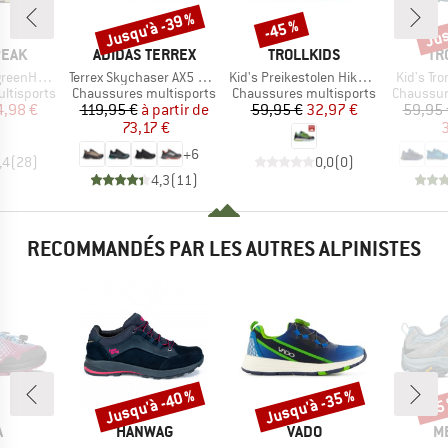
Jusqu'à -39 %
Jus
-45 %
Remise
Remise
Rem
MARQUE
MARQUE
MA
PEAK
ADIDAS TERREX
TROLLKIDS
TR
Article
Article
Article
. WP Low
Terrex Skychaser AX5 GORE-TEX
Kid's Preikestolen Hiker Exclusive
Kid's Tro
Product group
Product group
Product 
ltisports
Chaussures multisports
Chaussures multisports
Chaussur
ix
ix réduit
Prix
Prix réduit
Prix
Prix réduit
4,98 €
119,95 €
à partir de
59,95 €
32,97 €
59,95 
73,17 €
3
+
6
,4
(
28
)
0,0
(
0
)
4,3
(
11
)
RECOMMANDÉS PAR LES AUTRES ALPINISTES
Jusqu'à -40 %
Jusqu'à -35 %
-15
Remise
Remise
Rem
QUE
MARQUE
MARQUE
M
A
HANWAG
VADO
M