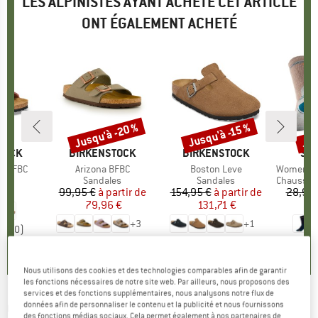
LES ALPINISTES AYANT ACHETÉ CET ARTICLE
ONT ÉGALEMENT ACHETÉ
Jusqu'à -20 %
Jus
Jusqu'à -15 %
Remise
Remise
Rem
TOCK
MARQUE
BIRKENSTOCK
MARQUE
BIRKENSTOCK
MA
SM
na BFBC
Article
Arizona BFBC
Article
Boston Leve
Article
Women's Performanc
t group
es
Product group
Sandales
Product group
Sandales
Product 
Chaussette
 €
ix
99,95 €
à partir de
Prix
Prix réduit
154,95 €
à partir de
Prix
Prix réduit
28,95 
79,96 €
131,71 €
1
+
3
+
1
0,0
(
0
)
4,8
(
18
)
0,0
(
0
)
Nous utilisons des cookies et des technologies comparables afin de garantir
les fonctions nécessaires de notre site web. Par ailleurs, nous proposons des
services et des fonctions supplémentaires, nous analysons notre flux de
COLUMBIA
-
données afin de personnaliser le contenu et la publicité et nous fournissons
Trailstorm Crest Waterproof -
des fonctions médias sociaux. Cela permet également à nos partenaires de