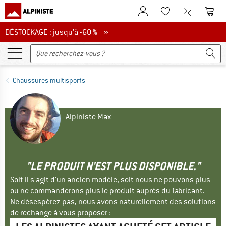
Vers le compte client
Vers 
Vers la liste d'env
Vers le com
DÉSTOCKAGE : jusqu'à -60 %
DÉSTOCKAGE : jusqu'à -60 % »
Chaussures multisports
Alpiniste Max
"LE PRODUIT N'EST PLUS DISPONIBLE."
Soit il s'agit d'un ancien modèle, soit nous ne pouvons plus
ou ne commanderons plus le produit auprès du fabricant.
Ne désespérez pas, nous avons naturellement des solutions
de rechange à vous proposer :