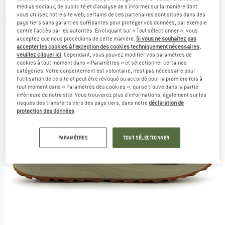
Chaussures de randonnée
médias sociaux, de publicité et d'analyse de s'informer sur la manière dont
vous utilisez notre site web; certains de ces partenaires sont situés dans des
pays tiers sans garanties suffisantes pour protéger vos données, par exemple
(0)
contre l'accès par les autorités. En cliquant sur « Tout sélectionner », vous
acceptez que nous procédions de cette manière.
Si vous ne souhaitez pas
accepter les cookies à l’exception des cookies techniquement nécessaires,
veuillez cliquer ici
. Cependant, vous pouvez modifier vos paramètres de
cookies à tout moment dans « Paramètres » et sélectionner certaines
catégories. Votre consentement est volontaire, n’est pas nécessaire pour
l’utilisation de ce site et peut être révoqué ou accordé pour la première fois à
tout moment dans « Paramètres des cookies », qui se trouve dans la partie
inférieure de notre site. Vous trouverez plus d'informations, également sur les
risques des transferts vers des pays tiers, dans notre
déclaration de
protection des données
.
PARAMÈTRES
TOUT SÉLECTIONNER