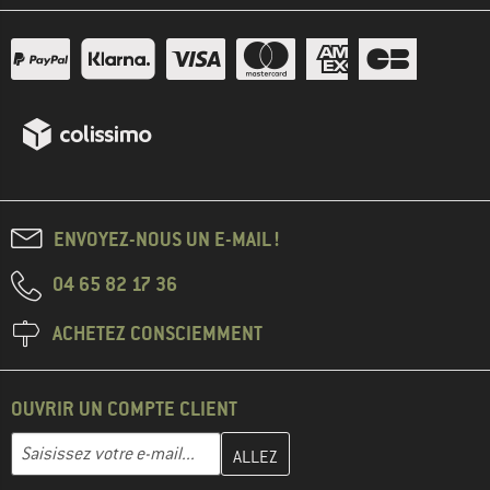
ENVOYEZ-NOUS UN E-MAIL !
04 65 82 17 36
ACHETEZ CONSCIEMMENT
OUVRIR UN COMPTE CLIENT
Entrez votre adresse e-mail ici et créez votre compte client à la 
Adresse e-mail