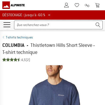
Vers le compte client
Vers 
Vers la liste d'env
Vers le com
DÉSTOCKAGE : jusqu'à -60 %
DÉSTOCKAGE : jusqu'à -60 % »
T-shirts techniques
COLUMBIA
-
Thistletown Hills Short Sleeve -
T-shirt technique
4,5
(2)