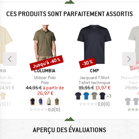
CES PRODUITS SONT PARFAITEMENT ASSORTIS
Jusqu'à -40 %
Jus
-30 %
Remise
Remise
Rem
E
MARQUE
MARQUE
NIA
COLUMBIA
CMP
Article
Article
Article
dshort Logo
Utilizer Polo
Jacquard T-Shirt
Merino155 L
oup
Product group
Product group
Produ
hnique
Polo
T-shirt technique
Haut 
ix
Prix
Prix réduit
Prix
Prix réduit
54,95 €
44,95 €
à partir de
19,95 €
13,97 €
79,95 
26,97 €
4
+
3
5,0
(
1
)
0,0
(
0
)
0,0
(
0
)
APERÇU DES ÉVALUATIONS