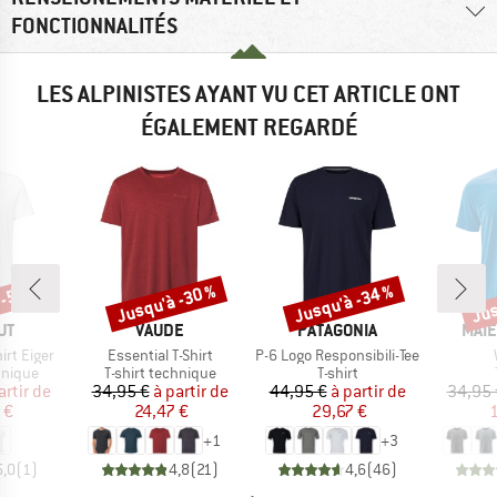
FONCTIONNALITÉS
LES ALPINISTES AYANT VU CET ARTICLE ONT
ÉGALEMENT REGARDÉ
Jusqu'à -30 %
Jusqu'à -34 %
Jus
-51 %
Remise
Remise
Rem
UE
MARQUE
MARQUE
MAR
UT
VAUDE
PATAGONIA
MAIE
Article
Article
irt Eiger
Essential T-Shirt
P-6 Logo Responsibili-Tee
oup
Product group
Product group
hnique
T-shirt technique
T-shirt
ix
ix réduit
Prix
Prix réduit
Prix
Prix réduit
artir de
34,95 €
à partir de
44,95 €
à partir de
34,95 
 €
24,47 €
29,67 €
1
+
1
+
3
5,0
(
1
)
4,8
(
21
)
4,6
(
46
)