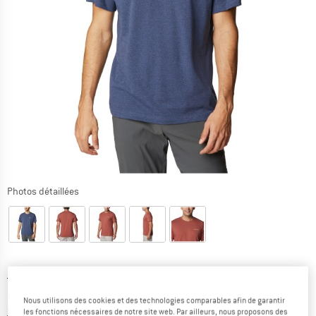
Photos détaillées
Prix initial :
Prix:
34,95
€
24,47
€
TVA incl.
Nous utilisons des cookies et des technologies comparables afin de garantir
Informations sur les frais de livraison. Ouvre une bo
hors Frais de livraison
les fonctions nécessaires de notre site web. Par ailleurs, nous proposons des