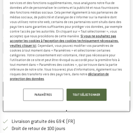
services et des fonctions supplémentaires, nous analysons notre flux de
données afin de personnaliser le contenu et la publicité et nous fournissons
Couleur:
Dark Mountain Heather
des fonctions médias sociaux. Cela permet également à nos partenaires de
médias sociaux, de publicité et d'analyse de s'informer sur la manière dont
vous utilisez notre site web; certains de ces partenaires sont situés dans des
pays tiers sans garanties suffisantes pour protéger vos données, par exemple
-30 %
-30 %
-30 %
contre l'accès par les autorités. En cliquant sur « Tout sélectionner », vous
acceptez que nous procédions de cette manière.
Si vous ne souhaitez pas
Sélectionner taille:
accepter les cookies à l’exception des cookies techniquement nécessaires,
veuillez cliquer ici
. Cependant, vous pouvez modifier vos paramètres de
S
M
L
XL
XXL
cookies à tout moment dans « Paramètres » et sélectionner certaines
catégories. Votre consentement est volontaire, n’est pas nécessaire pour
Guide des tailles
l’utilisation de ce site et peut être révoqué ou accordé pour la première fois à
tout moment dans « Paramètres des cookies », qui se trouve dans la partie
Le lien s'ouvre dans une boîte d'inf
Délai de livraison: 3-5 jours ouvrables
inférieure de notre site. Vous trouverez plus d'informations, également sur les
risques des transferts vers des pays tiers, dans notre
déclaration de
Quantité:
protection des données
.
AJOUTER AU PANIER
PARAMÈTRES
TOUT SÉLECTIONNER
ENREGISTRER
COMPARER
Trouve les infos sur la livrais
Livraison gratuite dès 69 € (FR)
Trouve les informations de paiemen
Droit de retour de 100 jours