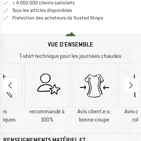
> 4 000 000 clients satisfaits
Tous les articles disponibles
Trouve toutes les i
Protection des acheteurs de Trusted Shops
VUE D'ENSEMBLE
T-shirt technique pour les journées chaudes
res
recommandé à
Avis client.e.s:
Avis cl
tiques
100 %
bonne coupe
rob
RENSEIGNEMENTS MATÉRIEL ET