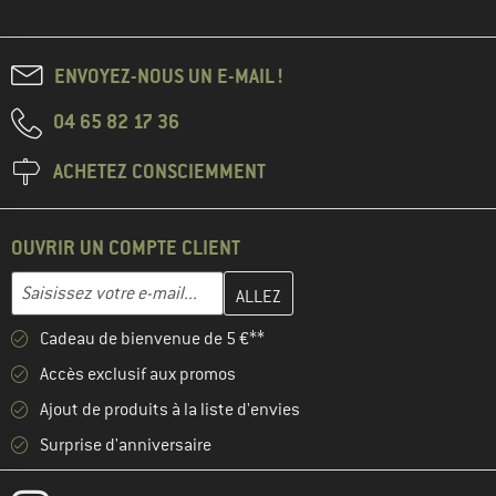
ENVOYEZ-NOUS UN E-MAIL !
04 65 82 17 36
ACHETEZ CONSCIEMMENT
OUVRIR UN COMPTE CLIENT
Entrez votre adresse e-mail ici et créez votre compte client à la 
Adresse e-mail
Cadeau de bienvenue de 5 €**
Accès exclusif aux promos
Ajout de produits à la liste d'envies
Surprise d'anniversaire