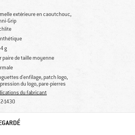
melle extérieure en caoutchouc,
ni-Grip
chlite
nthétique
4 g
r paire de taille moyenne
rmale
nguettes d'enfilage, patch logo,
pression du logo, pare-pierres
dications du fabricant
2-1430
REGARDÉ