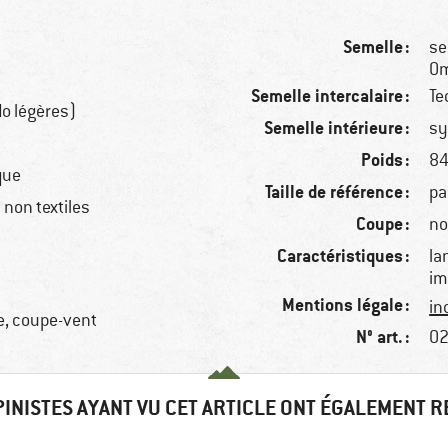
Semelle :
se
Om
Semelle intercalaire :
Te
o légères)
Semelle intérieure :
sy
Poids :
84
que
Taille de référence :
pa
non textiles
Coupe :
no
Caractéristiques :
la
im
Mentions légale :
in
e, coupe-vent
N° art. :
02
PINISTES AYANT VU CET ARTICLE ONT ÉGALEMENT 