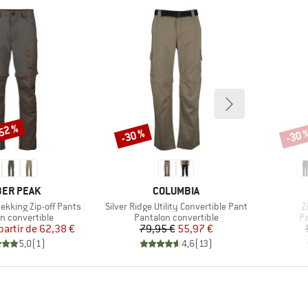
-52 %
-30 %
-30 
Remise
Remi
QUE
MARQUE
ER PEAK
COLUMBIA
Article
A
ekking Zip-off Pants
Silver Ridge Utility Convertible Pant
Z
 group
Product group
Pr
n convertible
Pantalon convertible
Pa
Prix
Prix réduit
Prix
Prix réduit
partir de
62,38 €
79,95 €
55,97 €
5,0
(
1
)
4,6
(
13
)