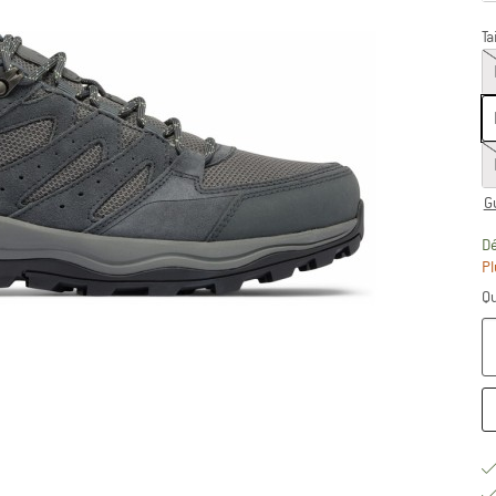
Ta
G
Dé
Pl
Qu