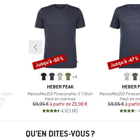
Jusqu'à -60 %
Jusqu'à -47 %
Remise
Remise
+
4
MARQUE
MARQUE
HEBER PEAK
HEBER 
Article
Article
 Pants
MerinoMix150 PineconeHe. II T-Shirt
MerinoMix150 Pinecone
Product group
Product gr
ing
Haut en mérinos
Haut en m
duit
Prix
Prix réduit
Pr
Pr
€
59,95 €
à partir de
23,98 €
59,95 €
à parti
)
4,5
(
118
)
QU'EN DITES-VOUS ?