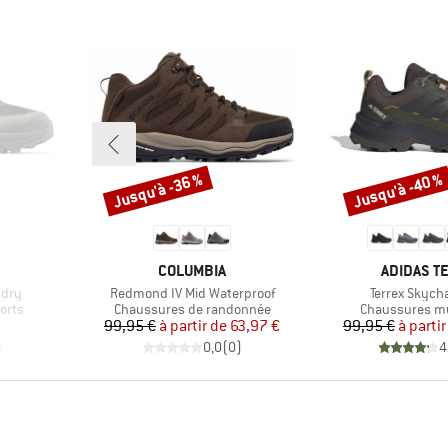
Jusqu'à -36 %
Jusqu'à -40 %
Remise
Remise
MARQUE
MARQUE
COLUMBIA
ADIDAS T
Article
Article
tdry
Redmond IV Mid Waterproof
Terrex Skych
Product group
Product group
orts
Chaussures de randonnée
Chaussures mu
Prix
Prix réduit
Pr
Pr
99,95 €
à partir de
63,97 €
99,95 €
à partir
)
0,0
(
0
)
4