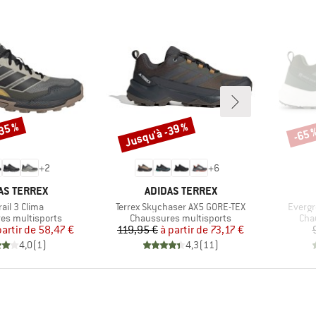
-35 %
Jusqu'à -39 %
-65 
Remise
Remi
+
2
+
6
QUE
MARQUE
AS TERREX
ADIDAS TERREX
le
Article
Article
ail 3 Clima
Terrex Skychaser AX5 GORE-TEX
Evergr
group
Product group
Pro
es multisports
Chaussures multisports
Cha
Prix
Prix réduit
Prix
Prix réduit
partir de
58,47 €
119,95 €
à partir de
73,17 €
4,0
(
1
)
4,3
(
11
)