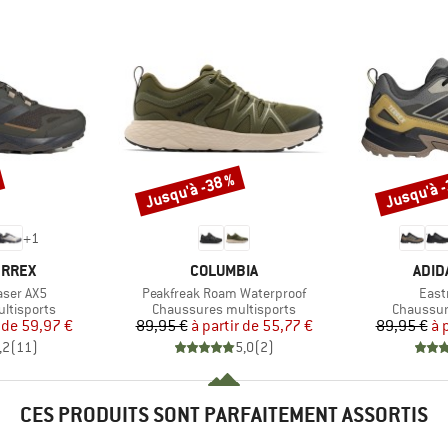
Jusqu'à -38 %
Jusqu'à 
Remise
Remise
+
1
MARQUE
MAR
ERREX
COLUMBIA
ADID
Article
Artic
aser AX5
Peakfreak Roam Waterproof
Eastr
Product group
Product 
ltisports
Chaussures multisports
Chaussur
ix
ix réduit
Prix
Prix réduit
 de
59,97 €
89,95 €
à partir de
55,77 €
89,95 €
à 
,2
(
11
)
5,0
(
2
)
CES PRODUITS SONT PARFAITEMENT ASSORTIS