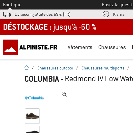
Vers le
Boutique
Posez la questi
Trouv
Livraison gratuite dès 69 € (FR)
Klarna
DÉSTOCKAGE : jusqu'à -60 %
Vêtements
Chaussures
Page d'accueil
/
Chaussures outdoor
/
Chaussures multisports
/
COLUMBIA
-
Redmond IV Low Wate