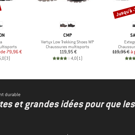
Jusqu'à 
Remise
E
MARQUE
M
ON
CMP
S
Article
Article
ra
Vertyx Low Trekking Shoes WP
Exteg
Product group
Product 
ltisports
Chaussures multisports
Chaussur
ix
ix réduit
Prix
 de
79,96 €
119,95 €
119,95 €
à 
5,0
(
3
)
4,0
(
1
)
nt durable
ites et grandes idées pour que le