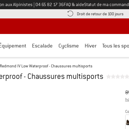
Appelez-nous au
on aux Alpinistes
|
04 65 82 17 36
FAQ & aide
Statut de ma command
e les informations de paiement ici ! Ouvre une boîte d'information
Tro
Droit de retour de 100 jours
Équipement
Escalade
Cyclisme
Hiver
Tous les spo
Redmond IV Low Waterproof - Chaussures multisports
rproof - Chaussures multisports
Pr
Pr
8
ho
Co