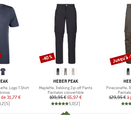
Jusqu'à 
-40 %
Remise
Remise
MARQUE
MAR
PEAK
HEBER PEAK
HEB
Article
Article
He. Logo T-Shirt
MapleHe. Trekking Zip-off Pants
PineconeHe. Tr
oup
Product group
Product
érinos
Pantalon convertible
Pantalo
ix
ix réduit
Prix
Prix réduit
r de
31,77 €
109,95 €
65,97 €
129,95 €
à 
4,2
(
5
)
5,0
(
2
)