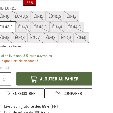
-38 %
ille: EU
42,5
EU
40
EU
40,5
EU
41
EU
41,5
EU
42
EU
42,5
EU
43
EU
43,5
EU
44
EU
44,5
EU
45
EU
46
EU
47
EU
48
EU
49
EU
50
uide des tailles
Le lien s'ouvre dans une boîte d'inform
lai de livraison: 3-5 jours ouvrables
us que 1 article en stock !
antité:
AJOUTER AU PANIER
ENREGISTRER
COMPARER
Trouve les infos sur la livraison 
Livraison gratuite dès 69 € (FR)
Trouve les informations de paiement i
Droit de retour de 100 jours