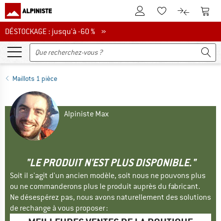
Vers le compte client
Vers 
Vers la liste d'env
Vers le com
DÉSTOCKAGE : jusqu'à -60 %
DÉSTOCKAGE : jusqu'à -60 % »
Maillots 1 pièce
Alpiniste Max
"LE PRODUIT N'EST PLUS DISPONIBLE."
Soit il s'agit d'un ancien modèle, soit nous ne pouvons plus
ou ne commanderons plus le produit auprès du fabricant.
Ne désespérez pas, nous avons naturellement des solutions
de rechange à vous proposer :