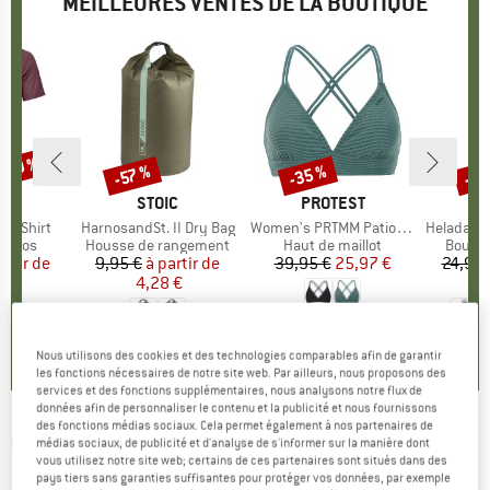
MEILLEURES VENTES DE LA BOUTIQUE
 -30 %
-35 %
-85
-57 %
Remise
Remise
Rem
UE
OX
MARQUE
STOIC
MARQUE
PROTEST
k T-Shirt
Article
HarnosandSt. II Dry Bag
Article
Women's PRTMM Patio Triangle
Article
HeladagenSt. Insulated
roup
érinos
Product group
Housse de rangement
Product group
Haut de maillot
Produc
Boutei
artir de
ix
ix réduit
9,95 €
à partir de
Prix
Prix réduit
39,95 €
Prix
Prix réduit
25,97 €
24,95 
 €
4,28 €
4,9
(
23
)
4,3
(
3
)
5,0
(
2
)
Nous utilisons des cookies et des technologies comparables afin de garantir
les fonctions nécessaires de notre site web. Par ailleurs, nous proposons des
services et des fonctions supplémentaires, nous analysons notre flux de
données afin de personnaliser le contenu et la publicité et nous fournissons
des fonctions médias sociaux. Cela permet également à nos partenaires de
COLOR KIDS
-
Kid's Swimsuit Sporty AOP -
médias sociaux, de publicité et d'analyse de s'informer sur la manière dont
vous utilisez notre site web; certains de ces partenaires sont situés dans des
Maillot de bain
pays tiers sans garanties suffisantes pour protéger vos données, par exemple