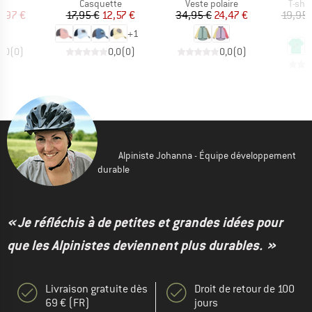
uct group
Product group
Product group
Produ
Casquette
Veste polaire
T-shi
ix
ix réduit
Prix
Prix réduit
Prix
Prix réduit
3,97 €
17,95 €
12,57 €
34,95 €
24,47 €
19,95 
1
+
1
0,0
(
0
)
0,0
(
0
)
0,0
(
0
)
Alpiniste Johanna - Équipe développement
durable
« Je réfléchis à de petites et grandes idées pour
que les Alpinistes deviennent plus durables. »
Livraison gratuite dès
Droit de retour de 100
69 € (FR)
jours