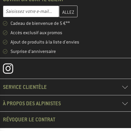
Entrez votre adresse e-mail ici et créez votre compte client à la 
Adresse e-mail
Cadeau de bienvenue de 5 €**
Accès exclusif aux promos
Ajout de produits à la liste d'envies
Surprise d'anniversaire
SERVICE CLIENTÈLE
À PROPOS DES ALPINISTES
RÉVOQUER LE CONTRAT