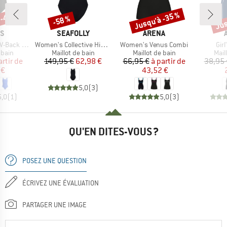
 -42 %
Jusqu'à -35 %
Jus
-58 %
Remise
Remise
Rem
UE
MARQUE
MARQUE
AS
SEAFOLLY
ARENA
Article
Article
Arti
Back Suit
Women's Collective High Neck One Piece
Women's Venus Combi
Girl
group
Product group
Product group
Prod
 bain
Maillot de bain
Maillot de bain
Mail
ix
ix réduit
Prix
Prix réduit
Prix
Prix réduit
artir de
149,95 €
62,98 €
66,95 €
à partir de
38,95 
 €
43,52 €
5,0
(
3
)
5,0
(
1
)
5,0
(
3
)
QU'EN DITES-VOUS ?
POSEZ UNE QUESTION
ÉCRIVEZ UNE ÉVALUATION
PARTAGER UNE IMAGE