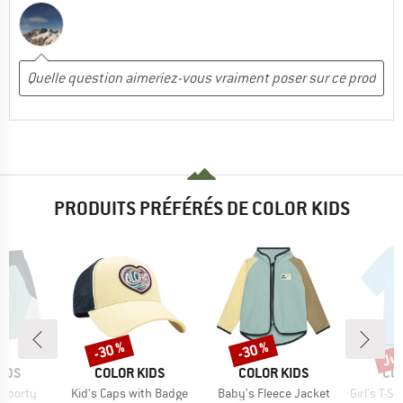
PRODUITS PRÉFÉRÉS DE COLOR KIDS
Jus
-30 %
-30 %
Remise
Remise
Rem
MARQUE
MARQUE
MA
IDS
COLOR KIDS
COLOR KIDS
CO
Article
Article
Article
 Sporty
Kid's Caps with Badge
Baby's Fleece Jacket
Girl's T-Shi