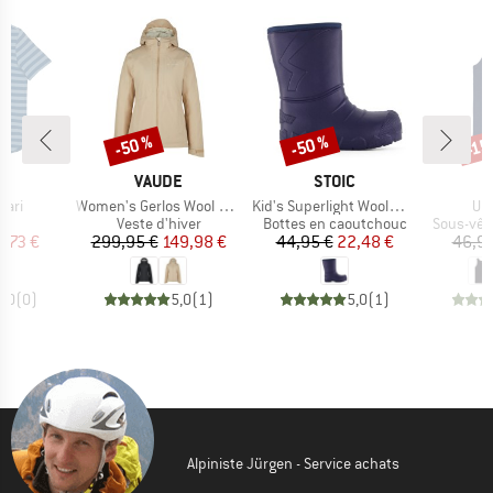
-50 %
-50 %
-15
Remise
Remise
Rem
UE
MARQUE
MARQUE
D
VAUDE
STOIC
Article
Article
Art
lari
Women's Gerlos Wool Jacket
Kid's Superlight Woolmix Boots
Und
ct group
Product group
Product group
Product 
t
Veste d'hiver
Bottes en caoutchouc
Sous-vêt
ix
ix réduit
Prix
Prix réduit
Prix
Prix réduit
5,73 €
299,95 €
149,98 €
44,95 €
22,48 €
46,95
0,0
(
0
)
5,0
(
1
)
5,0
(
1
)
Alpiniste Jürgen - Service achats