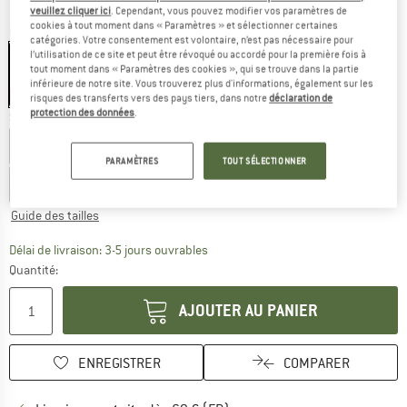
veuillez cliquer ici
. Cependant, vous pouvez modifier vos paramètres de
cookies à tout moment dans « Paramètres » et sélectionner certaines
Couleur:
Fossil
catégories. Votre consentement est volontaire, n’est pas nécessaire pour
l’utilisation de ce site et peut être révoqué ou accordé pour la première fois à
tout moment dans « Paramètres des cookies », qui se trouve dans la partie
inférieure de notre site. Vous trouverez plus d'informations, également sur les
-60 %
-60 %
-60 %
risques des transferts vers des pays tiers, dans notre
déclaration de
protection des données
.
Sélectionner taille:
EU
74
EU
80
EU
86
EU
92
EU
98
PARAMÈTRES
TOUT SÉLECTIONNER
EU
104
EU
110
Guide des tailles
Le lien s'ouvre dans une boîte d'inf
Délai de livraison: 3-5 jours ouvrables
Quantité:
AJOUTER AU PANIER
ENREGISTRER
COMPARER