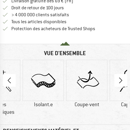
Trouve les infos sur la livrais
Livraison gratuite dès 69 € (FR)
Trouve les informations de paiemen
Droit de retour de 100 jours
> 4 000 000 clients satisfaits
Tous les articles disponibles
Trouve toutes les i
Protection des acheteurs de Trusted Shops
VUE D'ENSEMBLE
res
Isolant.e
Coupe-vent
Cap
tiques