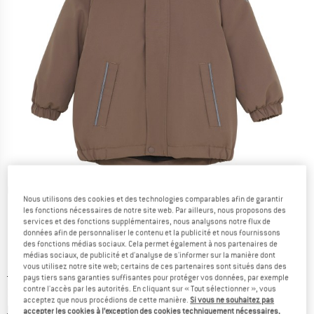
Photos détaillées
Nous utilisons des cookies et des technologies comparables afin de garantir
les fonctions nécessaires de notre site web. Par ailleurs, nous proposons des
services et des fonctions supplémentaires, nous analysons notre flux de
données afin de personnaliser le contenu et la publicité et nous fournissons
des fonctions médias sociaux. Cela permet également à nos partenaires de
médias sociaux, de publicité et d'analyse de s'informer sur la manière dont
vous utilisez notre site web; certains de ces partenaires sont situés dans des
Prix initial :
Prix:
79,95
€
pays tiers sans garanties suffisantes pour protéger vos données, par exemple
contre l'accès par les autorités. En cliquant sur « Tout sélectionner », vous
31,98
€
TVA incl.
acceptez que nous procédions de cette manière.
Si vous ne souhaitez pas
Informations sur les frais de livraison. Ouvre une bo
hors Frais de livraison
accepter les cookies à l’exception des cookies techniquement nécessaires,