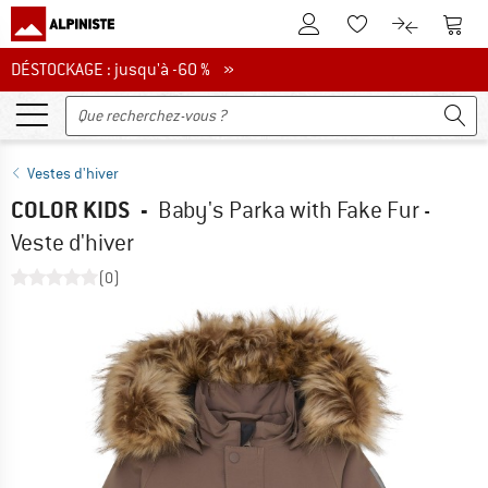
Vers le compte client
Vers 
Vers la liste d'env
Vers le com
DÉSTOCKAGE : jusqu'à -60 %
DÉSTOCKAGE : jusqu'à -60 % »
Vestes d'hiver
COLOR KIDS
-
Baby's Parka with Fake Fur -
Veste d'hiver
(0)