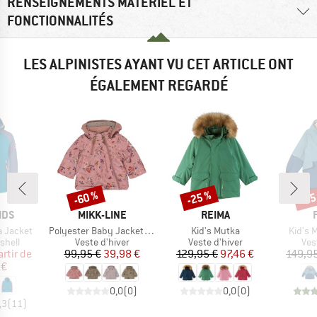
RENSEIGNEMENTS MATÉRIEL ET
FONCTIONNALITÉS
LES ALPINISTES AYANT VU CET ARTICLE ONT
ÉGALEMENT REGARDÉ
-60 %
-25 %
-25
Remise
Remise
Rem
E
MARQUE
MARQUE
IDS
MIKK-LINE
REIMA
Article
Article
Article
a Jacket
Polyester Baby Jacket AOP
Kid's Mutka
Kid's 
roup
Product group
Product group
Pro
shell
Veste d'hiver
Veste d'hiver
Ves
ix
ix réduit
Prix
Prix réduit
Prix
Prix réduit
artir de
99,95 €
39,98 €
129,95 €
97,46 €
149,9
 €
0,0
(
0
)
0,0
(
0
)
,3
(
11
)