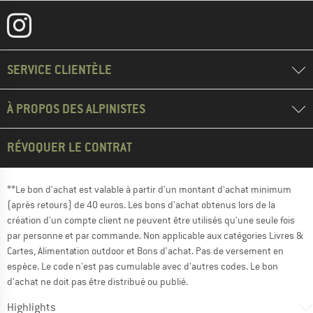
SERVICE CLIENTÈLE
À PROPOS DES ALPINISTES
RÉVOQUER LE CONTRAT
**Le bon d'achat est valable à partir d'un montant d'achat minimum
(après retours) de 40 euros. Les bons d'achat obtenus lors de la
création d'un compte client ne peuvent être utilisés qu'une seule fois
par personne et par commande. Non applicable aux catégories Livres &
Cartes, Alimentation outdoor et Bons d'achat. Pas de versement en
espèce. Le code n'est pas cumulable avec d'autres codes. Le bon
d'achat ne doit pas être distribué ou publié.
Highlights