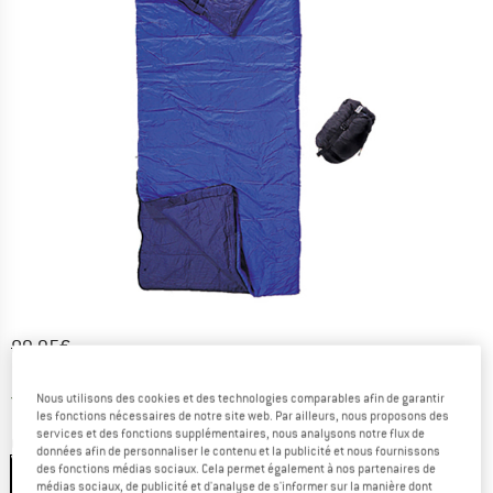
Prix initial :
Prix:
89,95
€
71,96
€
TVA incl.
France. Informations sur les frais de l
Livraison gratuite
(FR)
Nous utilisons des cookies et des technologies comparables afin de garantir
les fonctions nécessaires de notre site web. Par ailleurs, nous proposons des
services et des fonctions supplémentaires, nous analysons notre flux de
Couleur:
Royal Blue / Tuareg
données afin de personnaliser le contenu et la publicité et nous fournissons
des fonctions médias sociaux. Cela permet également à nos partenaires de
médias sociaux, de publicité et d'analyse de s'informer sur la manière dont