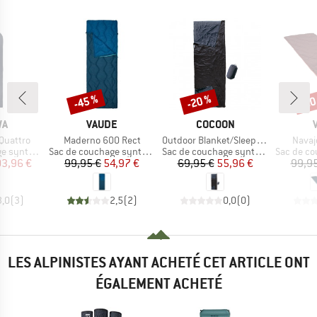
-45 %
-20 %
-20
Remise
Remise
Rem
UE
MARQUE
MARQUE
WA
VAUDE
COCOON
Article
Article
Articl
 Quattro
Maderno 600 Rect
Outdoor Blanket/Sleepingbag
Navaj
Product group
Product group
Product g
nthétique
Sac de couchage synthétique
Sac de couchage synthétique
Sac de couch
ix
ix réduit
Prix
Prix réduit
Prix
Prix réduit
03,96 €
99,95 €
54,97 €
69,95 €
55,96 €
99,95
3,0
(
3
)
2,5
(
2
)
0,0
(
0
)
LES ALPINISTES AYANT ACHETÉ CET ARTICLE ONT
ÉGALEMENT ACHETÉ