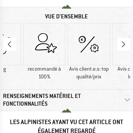
VUE D'ENSEMBLE
0 g
recommandé à
Avis client.e.s: top
Avis cl
100 %
qualité/prix
lé
RENSEIGNEMENTS MATÉRIEL ET
FONCTIONNALITÉS
LES ALPINISTES AYANT VU CET ARTICLE ONT
ÉGALEMENT REGARDÉ