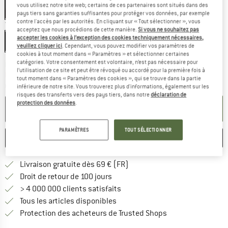
vous utilisez notre site web; certains de ces partenaires sont situés dans des
-20 %
pays tiers sans garanties suffisantes pour protéger vos données, par exemple
contre l'accès par les autorités. En cliquant sur « Tout sélectionner », vous
Taille:
180 cm
acceptez que nous procédions de cette manière.
Si vous ne souhaitez pas
accepter les cookies à l’exception des cookies techniquement nécessaires,
180 cm
200 cm
veuillez cliquer ici
. Cependant, vous pouvez modifier vos paramètres de
cookies à tout moment dans « Paramètres » et sélectionner certaines
catégories. Votre consentement est volontaire, n’est pas nécessaire pour
Le lien s'ouvre dans une boîte
Délai de livraison: 3-5 jours ouvrables
l’utilisation de ce site et peut être révoqué ou accordé pour la première fois à
Plus que 1 article en stock !
tout moment dans « Paramètres des cookies », qui se trouve dans la partie
Quantité:
inférieure de notre site. Vous trouverez plus d'informations, également sur les
risques des transferts vers des pays tiers, dans notre
déclaration de
protection des données
.
AJOUTER AU PANIER
PARAMÈTRES
TOUT SÉLECTIONNER
ENREGISTRER
COMPARER
Trouve les infos sur la livrais
Livraison gratuite dès 69 € (FR)
Trouve les informations de paiemen
Droit de retour de 100 jours
> 4 000 000 clients satisfaits
Tous les articles disponibles
Trouve toutes les i
Protection des acheteurs de Trusted Shops