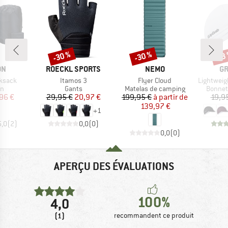
-30 %
-30 %
-13
Remise
Remise
Rem
UE
MARQUE
MARQUE
MA
ON
ROECKL SPORTS
NEMO
GR
Article
Article
Article
ksack
Itamos 3
Flyer Cloud
Lightweight S
t group
Product group
Product group
Produc
in
Gants
Matelas de camping
Bonnet
ix
ix réduit
Prix
Prix réduit
Prix
Prix réduit
,96 €
29,95 €
20,97 €
199,95 €
à partir de
19,9
139,97 €
+
1
5,0
(
2
)
0,0
(
0
)
0,0
(
0
)
APERÇU DES ÉVALUATIONS
100%
4,0
(1)
recommandent ce produit