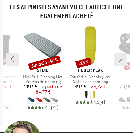
LES ALPINISTES AYANT VU CET ARTICLE ONT
ÉGALEMENT ACHETÉ
 -20 %
Jusqu'à -47 %
Jus
-33 %
Remise
Remise
Rem
UE
MARQUE
MARQUE
M
E
STOIC
HEBER PEAK
S
Article
Article
A
Sensitive
NijakSt. II Sleeping Mat
ConiferHe. Sleeping Mat
Product group
Product group
P
andonnée
Matelas de camping
Matelas de camping
S
ix
ix réduit
Prix
Prix réduit
Prix
Prix réduit
artir de
149,95 €
à partir de
39,95 €
26,77 €
79,95 
 €
84,77 €
5
4,5
(
4
)
,8
(
17
)
4,3
(
23
)