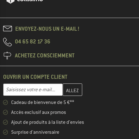
ENVOYEZ-NOUS UN E-MAIL !
04 65 82 17 36
ACHETEZ CONSCIEMMENT
OUVRIR UN COMPTE CLIENT
Entrez votre adresse e-mail ici et créez votre compte client à la 
Adresse e-mail
Cadeau de bienvenue de 5 €**
Accès exclusif aux promos
Ajout de produits à la liste d'envies
Surprise d'anniversaire