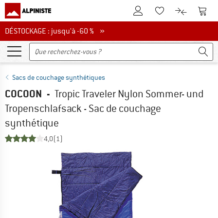
Vers le compte client
Vers 
Vers la liste d'env
Vers le com
DÉSTOCKAGE : jusqu'à -60 %
DÉSTOCKAGE : jusqu'à -60 % »
Sacs de couchage synthétiques
COCOON
-
Tropic Traveler Nylon Sommer- und
Tropenschlafsack - Sac de couchage
synthétique
4,0
(1)