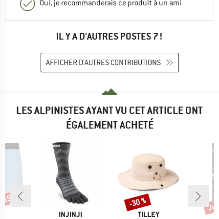
Oui, je recommanderais ce produit à un ami
IL Y A D'AUTRES POSTES 7 !
AFFICHER D'AUTRES CONTRIBUTIONS
LES ALPINISTES AYANT VU CET ARTICLE ONT
ÉGALEMENT ACHETÉ
 -55 %
Jus
-30 %
Remise
Rem
QUE
MARQUE
MARQUE
C
INJINJI
TILLEY