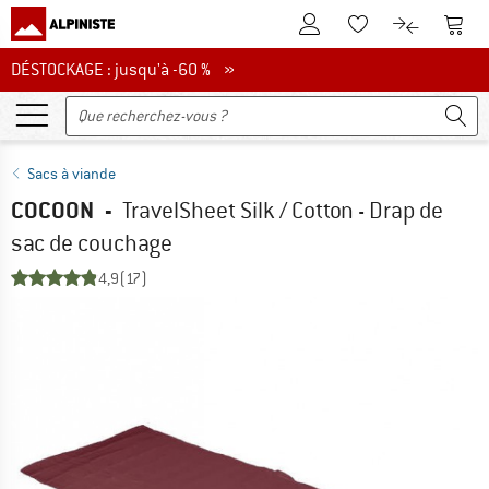
Vers le compte client
Vers 
Vers la liste d'env
Vers le com
DÉSTOCKAGE : jusqu'à -60 %
DÉSTOCKAGE : jusqu'à -60 % »
Sacs à viande
COCOON
-
TravelSheet Silk / Cotton - Drap de
sac de couchage
4,9
(17)