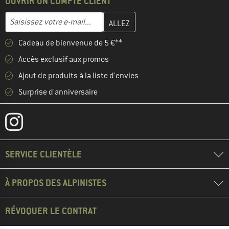
OUVRIR UN COMPTE CLIENT
Entrez votre adresse e-mail ici et créez votre compte client à la 
Adresse e-mail
Cadeau de bienvenue de 5 €**
Accès exclusif aux promos
Ajout de produits à la liste d'envies
Surprise d'anniversaire
SERVICE CLIENTÈLE
À PROPOS DES ALPINISTES
RÉVOQUER LE CONTRAT