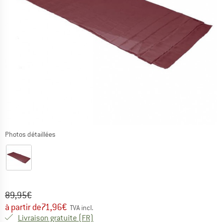
Photos détaillées
Prix initial :
Prix:
89,95
€
à partir de
71,96
€
TVA incl.
France. Informations sur les frais de l
Livraison gratuite
(FR)