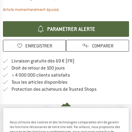
Le lien s'ouvre dans une boîte d'informa
Article momentanément épuisé;
PARAMÉTRER ALERTE
ENREGISTRER
COMPARER
Trouve les infos sur la livrais
Livraison gratuite dès 69 € (FR)
Trouve les informations de paiemen
Droit de retour de 100 jours
> 4 000 000 clients satisfaits
Tous les articles disponibles
Trouve toutes les i
Protection des acheteurs de Trusted Shops
VUE D'ENSEMBLE
Nous utilisons des cookies et des technologies comparables afin de garantir
les fonctions nécessaires de notre site web. Par ailleurs, nous proposons des
services et des fonctions supplémentaires, nous analysons notre flux de