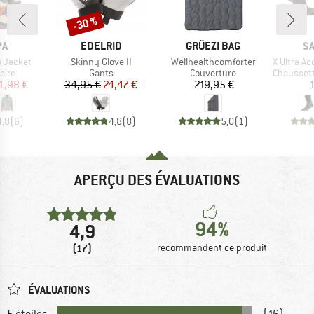
-30 %
Remise
UE
MARQUE
MARQUE
M
PA
EDELRID
GRÜEZI BAG
S
Article
Article
Article
 Jacket
Skinny Glove II
Wellhealthcomforter
X Ultra Acc
group
Product group
Product group
Product g
aire
Gants
Couverture
Chaussette
ix
ix réduit
Prix
Prix réduit
Prix
1,98 €
34,95 €
24,47 €
219,95 €
1
4,8
(
6
)
4,8
(
8
)
5,0
(
1
)
APERÇU DES ÉVALUATIONS
94%
4,9
(17)
recommandent ce produit
ÉVALUATIONS
5 étoiles
(16)