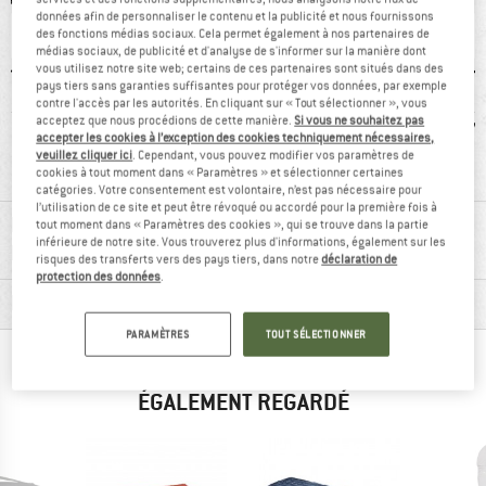
données afin de personnaliser le contenu et la publicité et nous fournissons
des fonctions médias sociaux. Cela permet également à nos partenaires de
médias sociaux, de publicité et d'analyse de s'informer sur la manière dont
vous utilisez notre site web; certains de ces partenaires sont situés dans des
pays tiers sans garanties suffisantes pour protéger vos données, par exemple
contre l'accès par les autorités. En cliquant sur « Tout sélectionner », vous
acceptez que nous procédions de cette manière.
Si vous ne souhaitez pas
0 g
recommandé à
Avis client.e.s:
Couv
accepter les cookies à l’exception des cookies techniquement nécessaires,
94 %
léger
veuillez cliquer ici
. Cependant, vous pouvez modifier vos paramètres de
cookies à tout moment dans « Paramètres » et sélectionner certaines
catégories. Votre consentement est volontaire, n’est pas nécessaire pour
l’utilisation de ce site et peut être révoqué ou accordé pour la première fois à
RENSEIGNEMENTS MATÉRIEL ET
tout moment dans « Paramètres des cookies », qui se trouve dans la partie
inférieure de notre site. Vous trouverez plus d'informations, également sur les
FONCTIONNALITÉS
risques des transferts vers des pays tiers, dans notre
déclaration de
protection des données
.
DESCRIPTION DU PRODUIT
PARAMÈTRES
TOUT SÉLECTIONNER
LES ALPINISTES AYANT VU CET ARTICLE ONT
ÉGALEMENT REGARDÉ