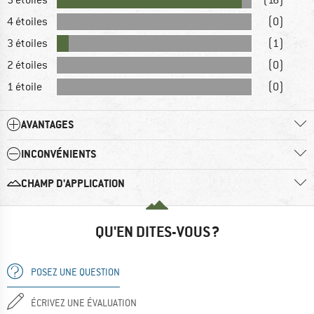
4 étoiles
(0)
3 étoiles
(1)
2 étoiles
(0)
1 étoile
(0)
AVANTAGES
INCONVÉNIENTS
CHAMP D'APPLICATION
QU'EN DITES-VOUS ?
POSEZ UNE QUESTION
ÉCRIVEZ UNE ÉVALUATION