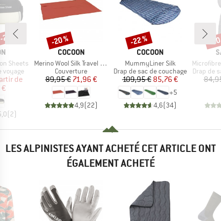
 -22 %
-20 %
-22 %
-20
Remise
Remise
Rem
UE
MARQUE
MARQUE
M
ON
COCOON
COCOON
S
Article
Article
Article
ion Sheets
Merino Wool Silk Travel Blanket
MummyLiner Silk
Microfibre L
p
Product group
Product group
Product 
e voyage
Couverture
Drap de sac de couchage
Drap de s
ix
ix réduit
Prix
Prix réduit
Prix
Prix réduit
artir de
89,95 €
71,96 €
109,95 €
85,76 €
84,9
 €
+
5
4,9
(
22
)
4,6
(
34
)
5,0
(
2
)
LES ALPINISTES AYANT ACHETÉ CET ARTICLE ONT
ÉGALEMENT ACHETÉ