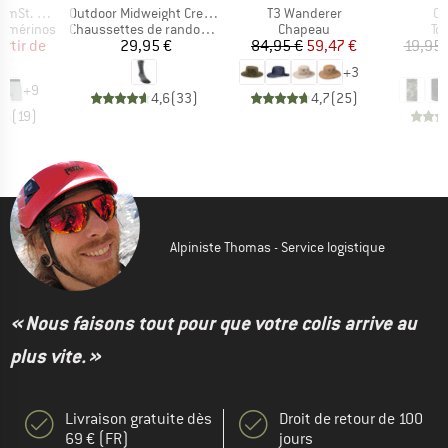
Article
Article
Art
t. Boxer
Outdoor Midweight Crew Wool
T3 Wanderer
Co
Product group
Product group
Pr
t mérinos
Chaussettes de randonnée
Chapeau
To
ix
ix réduit
Prix
Prix
Prix réduit
artir de
29,95 €
84,95 €
59,47 €
19,95 
 €
1
+
3
+
9
4,6
(
33
)
4,7
(
25
)
,6
(
19
)
Alpiniste Thomas - Service logistique
« Nous faisons tout pour que votre colis arrive au
plus vite. »
Livraison gratuite dès
Droit de retour de 100
69 € (FR)
jours