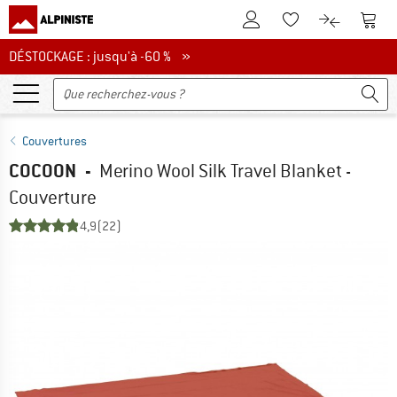
Vers le compte client
Vers 
Vers la liste d'env
Vers le com
DÉSTOCKAGE : jusqu'à -60 %
DÉSTOCKAGE : jusqu'à -60 % »
Couvertures
COCOON
-
Merino Wool Silk Travel Blanket -
Couverture
4,9
(22)