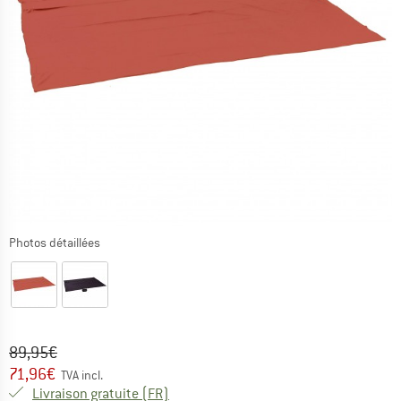
Photos détaillées
Prix initial :
Prix:
89,95
€
71,96
€
TVA incl.
France. Informations sur les frais de l
Livraison gratuite
(FR)