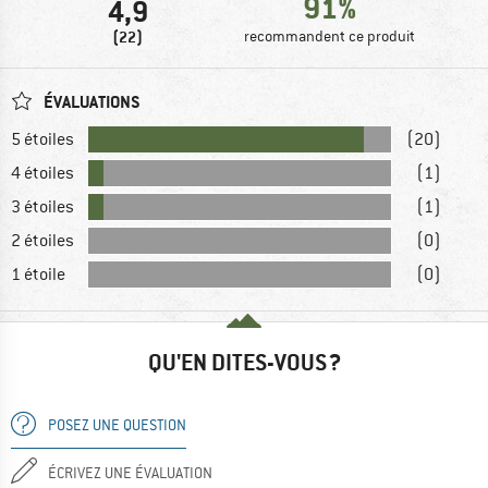
91%
4,9
(22)
recommandent ce produit
ÉVALUATIONS
5 étoiles
(20)
4 étoiles
(1)
3 étoiles
(1)
2 étoiles
(0)
1 étoile
(0)
QU'EN DITES-VOUS ?
POSEZ UNE QUESTION
ÉCRIVEZ UNE ÉVALUATION