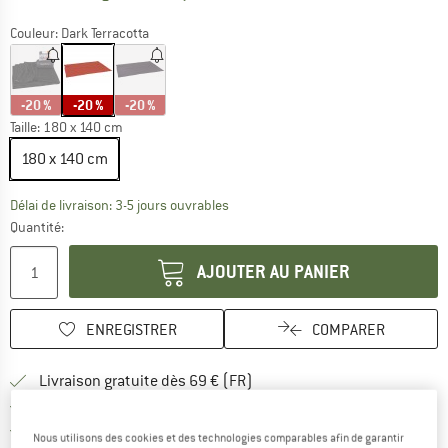
Couleur:
Dark Terracotta
-20 %
-20 %
-20 %
Taille:
180 x 140 cm
180 x 140 cm
Le lien s'ouvre dans une boîte d'inf
Délai de livraison: 3-5 jours ouvrables
Quantité:
AJOUTER AU PANIER
ENREGISTRER
COMPARER
Trouve les infos sur la livrais
Livraison gratuite dès 69 € (FR)
Trouve les informations de paiemen
Droit de retour de 100 jours
> 4 000 000 clients satisfaits
Nous utilisons des cookies et des technologies comparables afin de garantir