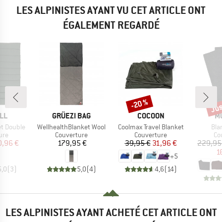
LES ALPINISTES AYANT VU CET ARTICLE ONT
ÉGALEMENT REGARDÉ
Jus
-20 %
Remise
Rem
E
MARQUE
MARQUE
M
LL
GRÜEZI BAG
COCOON
M
Article
Article
Arti
t Double
WellhealthBlanket Wool
Coolmax Travel Blanket
Bla
 group
Product group
Product group
Pr
ure
Couverture
Couverture
Co
ix
ix réduit
Prix
Prix
Prix réduit
0,96 €
179,95 €
39,95 €
31,96 €
229,95
1
+
5
5,0
(
3
)
5,0
(
4
)
4,6
(
14
)
LES ALPINISTES AYANT ACHETÉ CET ARTICLE ONT