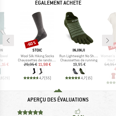
ÉGALEMENT ACHETÉ
Jus
-60 %
Remise
Rem
UE
MARQUE
MARQUE
ON
STOIC
INJINJI
Article
Article
Article
 Towel
Wool Silk Hiking Socks
Run Lightweight No Show Wool
Women's MerinoChill MM
t group
Product group
Product group
Produ
te
Chaussettes de randonnée
Chaussettes de running
Haut 
ix
ix réduit
Prix
Prix réduit
Prix
1,16 €
29,95 €
11,98 €
19,95 €
64,95 
4
,8
(
29
)
4,7
(
55
)
4,7
(
15
)
APERÇU DES ÉVALUATIONS