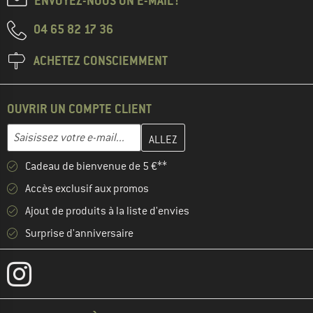
ENVOYEZ-NOUS UN E-MAIL !
04 65 82 17 36
ACHETEZ CONSCIEMMENT
OUVRIR UN COMPTE CLIENT
Entrez votre adresse e-mail ici et créez votre compte client à la 
Adresse e-mail
Cadeau de bienvenue de 5 €**
Accès exclusif aux promos
Ajout de produits à la liste d'envies
Surprise d'anniversaire