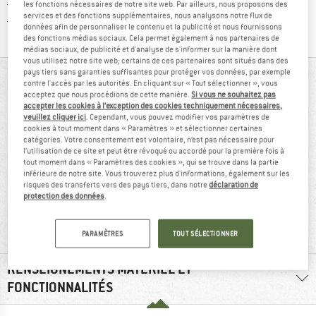
Tous les articles disponibles
les fonctions nécessaires de notre site web. Par ailleurs, nous proposons des
services et des fonctions supplémentaires, nous analysons notre flux de
Trouve toutes les i
Protection des acheteurs de Trusted Shops
données afin de personnaliser le contenu et la publicité et nous fournissons
des fonctions médias sociaux. Cela permet également à nos partenaires de
médias sociaux, de publicité et d'analyse de s'informer sur la manière dont
vous utilisez notre site web; certains de ces partenaires sont situés dans des
pays tiers sans garanties suffisantes pour protéger vos données, par exemple
VUE D'ENSEMBLE
contre l'accès par les autorités. En cliquant sur « Tout sélectionner », vous
acceptez que nous procédions de cette manière.
Si vous ne souhaitez pas
accepter les cookies à l’exception des cookies techniquement nécessaires,
veuillez cliquer ici
. Cependant, vous pouvez modifier vos paramètres de
cookies à tout moment dans « Paramètres » et sélectionner certaines
catégories. Votre consentement est volontaire, n’est pas nécessaire pour
l’utilisation de ce site et peut être révoqué ou accordé pour la première fois à
tout moment dans « Paramètres des cookies », qui se trouve dans la partie
inférieure de notre site. Vous trouverez plus d'informations, également sur les
risques des transferts vers des pays tiers, dans notre
déclaration de
protection des données
.
recommandé à
390 g
91 %
PARAMÈTRES
TOUT SÉLECTIONNER
RENSEIGNEMENTS MATÉRIEL ET
FONCTIONNALITÉS