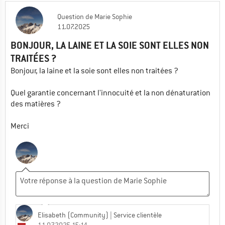
Question
de
Marie Sophie
Samuel
11.07.2025
01.09.2021 18:35
BONJOUR, LA LAINE ET LA SOIE SONT ELLES NON
Suffisant dans un refuge sans couverture en
TRAITÉES ?
mode covid ?
Bonjour, la laine et la soie sont elles non traitées ?
0
0
Commenter
Quel garantie concernant l'innocuité et la non dénaturation
des matières ?
Merci
Elisabeth (Community)
| Service clientèle
11.07.2025 15:14