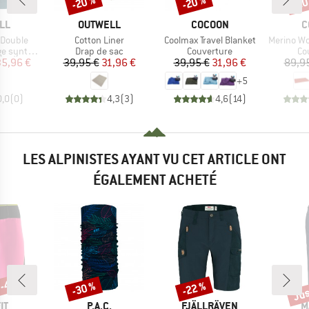
-20 %
-20 %
-20
Remise
Remise
Rem
E
MARQUE
MARQUE
M
LL
OUTWELL
COCOON
C
Article
Article
Article
 Double
Cotton Liner
Coolmax Travel Blanket
Merino Wool S
Product group
Product group
Pr
nthétique
Drap de sac
Couverture
Co
ix
ix réduit
Prix
Prix réduit
Prix
Prix réduit
35,96 €
39,95 €
31,96 €
39,95 €
31,96 €
89,9
+
5
0,0
(
0
)
4,3
(
3
)
4,6
(
14
)
LES ALPINISTES AYANT VU CET ARTICLE ONT
ÉGALEMENT ACHETÉ
 -45 %
Jus
-30 %
-22 %
Remise
Remise
Rem
UE
MARQUE
MARQUE
M
IT
P.A.C.
FJÄLLRÄVEN
M