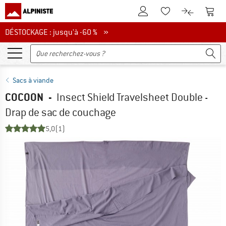
Vers le compte client
Vers 
Vers la liste d'env
Vers le com
DÉSTOCKAGE : jusqu'à -60 %
DÉSTOCKAGE : jusqu'à -60 % »
Sacs à viande
COCOON
-
Insect Shield Travelsheet Double -
Drap de sac de couchage
5,0
(1)