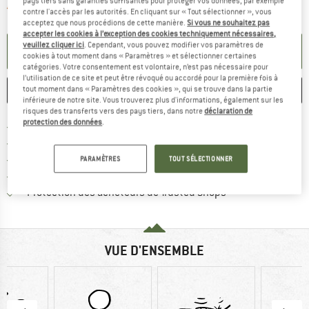
pays tiers sans garanties suffisantes pour protéger vos données, par exemple
Le lien s'ouvre dans une boîte d'informa
Article momentanément épuisé;
contre l'accès par les autorités. En cliquant sur « Tout sélectionner », vous
acceptez que nous procédions de cette manière.
Si vous ne souhaitez pas
accepter les cookies à l’exception des cookies techniquement nécessaires,
veuillez cliquer ici
. Cependant, vous pouvez modifier vos paramètres de
PARAMÉTRER ALERTE
cookies à tout moment dans « Paramètres » et sélectionner certaines
catégories. Votre consentement est volontaire, n’est pas nécessaire pour
l’utilisation de ce site et peut être révoqué ou accordé pour la première fois à
tout moment dans « Paramètres des cookies », qui se trouve dans la partie
ENREGISTRER
COMPARER
inférieure de notre site. Vous trouverez plus d'informations, également sur les
risques des transferts vers des pays tiers, dans notre
déclaration de
protection des données
.
Trouve les infos sur la livrais
Livraison gratuite dès 69 € (FR)
Trouve les informations de paiemen
Droit de retour de 100 jours
> 4 000 000 clients satisfaits
PARAMÈTRES
TOUT SÉLECTIONNER
Tous les articles disponibles
Trouve toutes les i
Protection des acheteurs de Trusted Shops
VUE D'ENSEMBLE