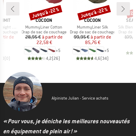
Jusqu'à -22 %
Jusqu'à -22 %
-20
Remise
Remise
Rem
MARQUE
MARQUE
MAR
UMMIT
COCOON
COCOON
SEA 
Article
Article
Article
ht Liner
MummyLiner Cotton
MummyLiner Silk
Silk Blend Sleep
Product group
Product group
Product 
e couchage
Drap de sac de couchage
Drap de sac de couchage
Drap de s
ix
ix réduit
Prix
Prix réduit
Prix
Prix réduit
artir de
28,95 €
à partir de
99,95 €
à partir de
109,9
 €
22,58 €
85,76 €
+
5
+
5
0,0
(
0
)
4,2
(
26
)
4,6
(
34
)
Alpiniste Julian - Service achats
« Pour vous, je déniche les meilleures nouveautés
en équipement de plein air ! »