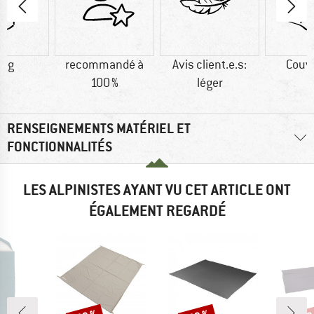
0 g
recommandé à
Avis client.e.s:
Couv
100 %
léger
RENSEIGNEMENTS MATÉRIEL ET
FONCTIONNALITÉS
LES ALPINISTES AYANT VU CET ARTICLE ONT
ÉGALEMENT REGARDÉ