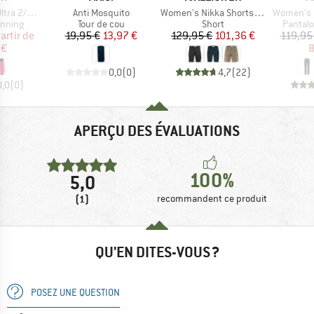
Article
Article
Article
/1 Shorts
Anti Mosquito
Women's Nikka Shorts Curved
Women's Ru
oup
Product group
Product group
Product
unning
Tour de cou
Short
Pantalo
ix
ix réduit
Prix
Prix réduit
Prix
Prix réduit
artir de
19,95 €
13,97 €
129,95 €
101,36 €
119,95
 €
8
0,0
(
0
)
4,7
(
22
)
0,0
(
0
)
APERÇU DES ÉVALUATIONS
100%
5,0
(1)
recommandent ce produit
QU'EN DITES-VOUS ?
POSEZ UNE QUESTION