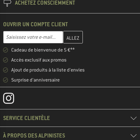
ACHETEZ CONSCIEMMENT
OUVRIR UN COMPTE CLIENT
Entrez votre adresse e-mail ici et créez votre compte client à la 
Adresse e-mail
Cadeau de bienvenue de 5 €**
Accès exclusif aux promos
Ajout de produits à la liste d'envies
Surprise d'anniversaire
SERVICE CLIENTÈLE
À PROPOS DES ALPINISTES