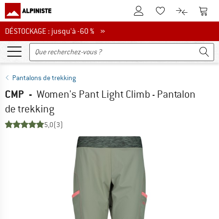
Vers le compte client
Vers 
Vers la liste d'env
Vers le com
DÉSTOCKAGE : jusqu'à -60 %
DÉSTOCKAGE : jusqu'à -60 % »
Pantalons de trekking
CMP
-
Women's Pant Light Climb - Pantalon
de trekking
5,0
(3)