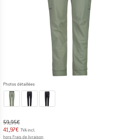
Photos détaillées
Prix initial :
Prix:
59,95
€
41,97
€
TVA incl.
Informations sur les frais de livraison. Ouvre une bo
hors Frais de livraison