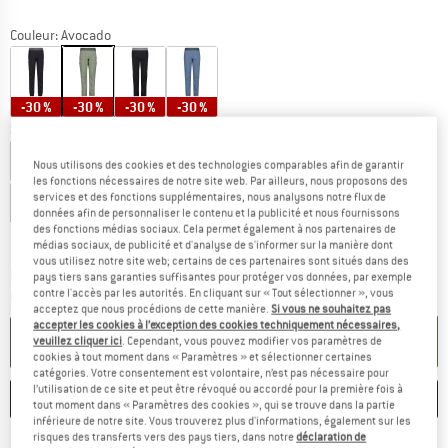
Couleur:
Avocado
-30 %
-30 %
-30 %
-30 %
Sélectionner taille:
EU
34
EU
36
EU
38
EU
40
EU
42
Nous utilisons des cookies et des technologies comparables afin de garantir
les fonctions nécessaires de notre site web. Par ailleurs, nous proposons des
services et des fonctions supplémentaires, nous analysons notre flux de
EU
44
EU
46
EU
48
données afin de personnaliser le contenu et la publicité et nous fournissons
des fonctions médias sociaux. Cela permet également à nos partenaires de
Guide des tailles
médias sociaux, de publicité et d'analyse de s'informer sur la manière dont
vous utilisez notre site web; certains de ces partenaires sont situés dans des
Le lien s'ouvre dans une boîte d'inf
Délai de livraison: 3-5 jours ouvrables
pays tiers sans garanties suffisantes pour protéger vos données, par exemple
contre l'accès par les autorités. En cliquant sur « Tout sélectionner », vous
Quantité:
acceptez que nous procédions de cette manière.
Si vous ne souhaitez pas
accepter les cookies à l’exception des cookies techniquement nécessaires,
AJOUTER AU PANIER
veuillez cliquer ici
. Cependant, vous pouvez modifier vos paramètres de
cookies à tout moment dans « Paramètres » et sélectionner certaines
catégories. Votre consentement est volontaire, n’est pas nécessaire pour
l’utilisation de ce site et peut être révoqué ou accordé pour la première fois à
ENREGISTRER
COMPARER
tout moment dans « Paramètres des cookies », qui se trouve dans la partie
inférieure de notre site. Vous trouverez plus d'informations, également sur les
risques des transferts vers des pays tiers, dans notre
déclaration de