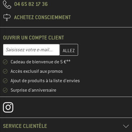
04 65 82 17 36
ACHETEZ CONSCIEMMENT
OUVRIR UN COMPTE CLIENT
Entrez votre adresse e-mail ici et créez votre compte client à la 
Adresse e-mail
Cadeau de bienvenue de 5 €**
Accès exclusif aux promos
Ajout de produits à la liste d'envies
Surprise d'anniversaire
SERVICE CLIENTÈLE