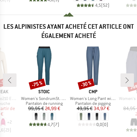
4,5
(
52
)
LES ALPINISTES AYANT ACHETÉ CET ARTICLE ONT
ÉGALEMENT ACHETÉ
 -37 %
Jus
-75 %
-30 %
Remise
Remise
Rem
MARQUE
MARQUE
PEAK
STOIC
CMP
Article
Article
Article
e. Zip Hoody
Women's SondrumSt. Light Pants
Women's Long Pant with Back Pocket
Women's MantorpS
roup
Product group
Product group
apuche
Pantalon de running
Pantalon de jogging
ix
ix réduit
Prix
Prix réduit
Prix
Prix réduit
artir de
99,95 €
24,99 €
49,95 €
34,97 €
84,95 
 €
+
2
4,7
(
7
)
0,0
(
0
)
,6
(
23
)