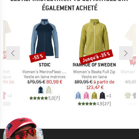
ÉGALEMENT ACHETÉ
 -35 %
Jusqu'à -35 %
Jus
-55 %
Remise
Remise
Rem
QUE
MARQUE
MARQUE
MA
STOIC
IVANHOE OF SWEDEN
PA
Article
Article
Article
Shirt
Women's MerinoFleece335 KuolpaSt. II Jacket
Women's Beata Full Zip
Women's Daily
oup
Product group
Product group
hnique
Veste en laine mérinos
Veste en laine
ix
ix réduit
Prix
Prix réduit
Prix
Prix réduit
artir de
179,95 €
80,98 €
189,95 €
à partir de
49,95 
 €
123,47 €
3
+
2
+
1
5,0
(
7
)
0,0
(
0
)
4,9
(
27
)