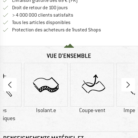
Trouve les infos sur la livrais
Livraison gratuite dès 69 € (FR)
Trouve les informations de paiemen
Droit de retour de 100 jours
> 4 000 000 clients satisfaits
Tous les articles disponibles
Trouve toutes les i
Protection des acheteurs de Trusted Shops
VUE D'ENSEMBLE
res
Isolant.e
Coupe-vent
Imper
tiques