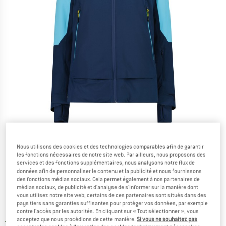
Photos détaillées
Nous utilisons des cookies et des technologies comparables afin de garantir
les fonctions nécessaires de notre site web. Par ailleurs, nous proposons des
services et des fonctions supplémentaires, nous analysons notre flux de
données afin de personnaliser le contenu et la publicité et nous fournissons
des fonctions médias sociaux. Cela permet également à nos partenaires de
médias sociaux, de publicité et d'analyse de s'informer sur la manière dont
vous utilisez notre site web; certains de ces partenaires sont situés dans des
Prix initial :
Prix:
199,95
€
pays tiers sans garanties suffisantes pour protéger vos données, par exemple
79,98
€
TVA incl.
contre l'accès par les autorités. En cliquant sur « Tout sélectionner », vous
acceptez que nous procédions de cette manière.
Si vous ne souhaitez pas
France. Informations sur les frais de l
Livraison gratuite
(FR)