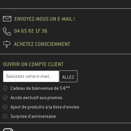
ENVOYEZ-NOUS UN E-MAIL !
04 65 82 17 36
ACHETEZ CONSCIEMMENT
OUVRIR UN COMPTE CLIENT
Entrez votre adresse e-mail ici et créez votre compte client à la 
Adresse e-mail
Cadeau de bienvenue de 5 €**
Accès exclusif aux promos
Ajout de produits à la liste d'envies
Surprise d'anniversaire