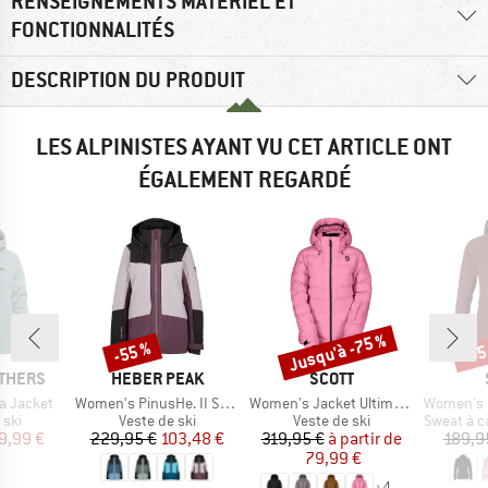
RENSEIGNEMENTS MATÉRIEL ET
FONCTIONNALITÉS
DESCRIPTION DU PRODUIT
LES ALPINISTES AYANT VU CET ARTICLE ONT
ÉGALEMENT REGARDÉ
Jusqu'à -75 %
-55 %
-55
Remise
Remise
Rem
MARQUE
MARQUE
THERS
HEBER PEAK
SCOTT
Article
Article
Article
a Jacket
Women's PinusHe. II Ski Jacket
Women's Jacket Ultimate Warm
Women's MerinoFleece3
 group
Product group
Product group
Product g
 ski
Veste de ski
Veste de ski
Sweat à cap
ix
ix réduit
Prix
Prix réduit
Prix
Prix réduit
9,99 €
229,95 €
103,48 €
319,95 €
à partir de
189,9
79,99 €
+
4