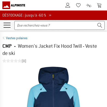
Vers le compte client
Vers 
Vers la liste d'env
Vers le com
DÉSTOCKAGE : jusqu'à -60 %
DÉSTOCKAGE : jusqu'à -60 % »
Vestes polaires
CMP
-
Women's Jacket Fix Hood Twill - Veste
de ski
(0)