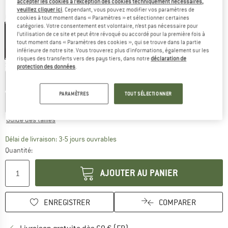
accepter les cookies à l’exception des cookies techniquement nécessaires,
veuillez cliquer ici
. Cependant, vous pouvez modifier vos paramètres de
Couleur:
Blue Ink
cookies à tout moment dans « Paramètres » et sélectionner certaines
catégories. Votre consentement est volontaire, n’est pas nécessaire pour
l’utilisation de ce site et peut être révoqué ou accordé pour la première fois à
tout moment dans « Paramètres des cookies », qui se trouve dans la partie
inférieure de notre site. Vous trouverez plus d'informations, également sur les
-60 %
-60 %
-60 %
risques des transferts vers des pays tiers, dans notre
déclaration de
Sélectionner taille:
protection des données
.
EU
34
EU
36
EU
38
EU
40
EU
42
PARAMÈTRES
TOUT SÉLECTIONNER
EU
44
EU
46
EU
48
Guide des tailles
Le lien s'ouvre dans une boîte d'inf
Délai de livraison: 3-5 jours ouvrables
Quantité:
AJOUTER AU PANIER
ENREGISTRER
COMPARER