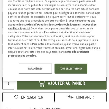
des fonctions médias sociaux. Cela permet également à nos partenaires de
médias sociaux, de publicité et d'analyse de s'informer sur la manière dont
Couleur:
Space
vous utilisez notre site web; certains de ces partenaires sont situés dans des
pays tiers sans garanties suffisantes pour protéger vos données, par exemple
contre l'accès par les autorités. En cliquant sur « Tout sélectionner », vous
acceptez que nous procédions de cette manière.
Si vous ne souhaitez pas
accepter les cookies à l’exception des cookies techniquement nécessaires,
-30 %
-30 %
-30 %
veuillez cliquer ici
. Cependant, vous pouvez modifier vos paramètres de
Sélectionner taille:
cookies à tout moment dans « Paramètres » et sélectionner certaines
catégories. Votre consentement est volontaire, n’est pas nécessaire pour
EU
34
EU
36
EU
38
EU
40
EU
42
l’utilisation de ce site et peut être révoqué ou accordé pour la première fois à
tout moment dans « Paramètres des cookies », qui se trouve dans la partie
inférieure de notre site. Vous trouverez plus d'informations, également sur les
EU
44
EU
46
EU
48
risques des transferts vers des pays tiers, dans notre
déclaration de
protection des données
.
Guide des tailles
Le lien s'ouvre dans une boîte d'inf
Délai de livraison: 3-5 jours ouvrables
PARAMÈTRES
TOUT SÉLECTIONNER
Quantité:
AJOUTER AU PANIER
ENREGISTRER
COMPARER