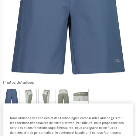
Photos détaillées
Nous utilisons des cookies et des technologies comparables afin de garantir
Prix initial :
Prix:
79,95
€
les fonctions nécessaires de notre site web. Par ailleurs, nous proposons des
55,97
€
TVA incl.
services et des fonctions supplémentaires, nous analysons notre flux de
données afin de personnaliser le contenu et la publicité et nous fournissons
Informations sur les frais de livraison. Ouvre une bo
hors Frais de livraison