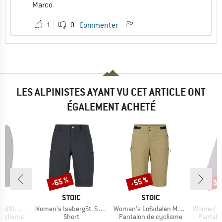
Marco
1
0
Commenter
LES ALPINISTES AYANT VU CET ARTICLE ONT
ÉGALEMENT ACHETÉ
-65 %
-55 %
-35
Remise
Remise
Rem
QUE
MARQUE
MARQUE
M
C
STOIC
STOIC
E
Article
Article
Article
Short Tight
Women's IsabergSt. Shorts
Woman's Lofsdalen MTB Shorts
Women's Hummvee 
p
Product group
Product group
Product
cyclisme
Short
Pantalon de cyclisme
Pantalo