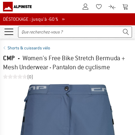
Vers le compte client
Vers 
Vers la liste d'env
Vers le com
DÉSTOCKAGE : jusqu'à -60 %
DÉSTOCKAGE : jusqu'à -60 % »
Shorts & cuissards vélo
CMP
-
Women's Free Bike Stretch Bermuda +
Mesh Underwear - Pantalon de cyclisme
(0)