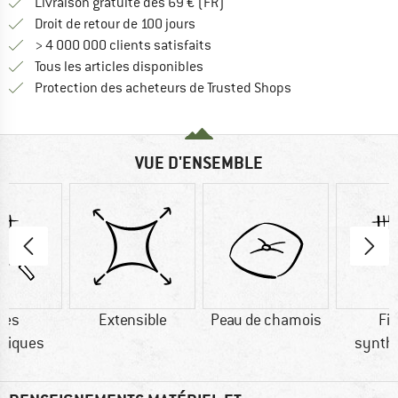
Trouve les infos sur la livrais
Livraison gratuite dès 69 € (FR)
Trouve les informations de paiemen
Droit de retour de 100 jours
> 4 000 000 clients satisfaits
Tous les articles disponibles
Trouve toutes les i
Protection des acheteurs de Trusted Shops
VUE D'ENSEMBLE
res
Extensible
Peau de chamois
Fi
tiques
synth