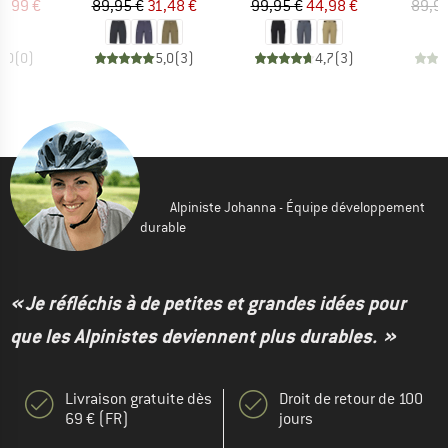
ix
ix réduit
Prix
Prix réduit
Prix
Prix réduit
2,99 €
89,95 €
31,48 €
99,95 €
44,98 €
89,9
0,0
(
0
)
5,0
(
3
)
4,7
(
3
)
Alpiniste Johanna - Équipe développement
durable
« Je réfléchis à de petites et grandes idées pour
que les Alpinistes deviennent plus durables. »
Livraison gratuite dès
Droit de retour de 100
69 € (FR)
jours