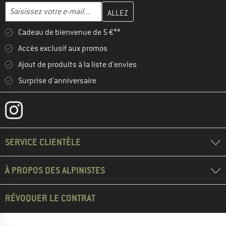
Entrez votre adresse e-mail ici et créez votre compte client à la 
Adresse e-mail
Cadeau de bienvenue de 5 €**
Accès exclusif aux promos
Ajout de produits à la liste d'envies
Surprise d'anniversaire
SERVICE CLIENTÈLE
À PROPOS DES ALPINISTES
RÉVOQUER LE CONTRAT