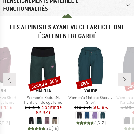
RENSEIGNEMENTS MATÉRIEL ET
FONCTIONNALITÉS
LES ALPINISTES AYANT VU CET ARTICLE ONT
ÉGALEMENT REGARDÉ
Jusqu'à -30 %
Jus
-58 %
Remise
Remise
Rem
E
MARQUE
MARQUE
ERN
MALOJA
VAUDE
Article
Article
Article
Evo Short
Women's BadusM.
Women's Matoso Shorts II
Women's Free Bike Berm
p
Product group
Product group
Product
cyclisme
Pantalon de cyclisme
Short
Pantalo
ix
ix réduit
Prix
Prix réduit
Prix
Prix réduit
4,47 €
89,95 €
à partir de
119,95 €
50,38 €
69,95 
62,97 €
4
5,0
(
2
)
4,6
(
7
)
5,0
(
16
)