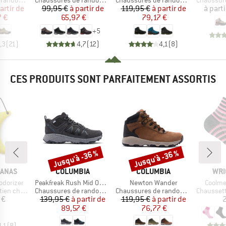
ndonnée
Chaussures de randonnée
Chaussures de randonnée
Chaussures
ix
ix réduit
Prix
Prix réduit
Prix
Prix réduit
artir de
99,95 €
à partir de
119,95 €
à partir de
à parti
 €
65,97 €
79,17 €
+
5
,3
(
21
)
4,7
(
12
)
4,1
(
8
)
CES PRODUITS SONT PARFAITEMENT ASSORTIS
Jusqu'à -36 %
Jusqu'à -36 %
Remise
Remise
MARQUE
MARQUE
MAR
NANAS
COLUMBIA
COLUMBIA
WRI
Article
Article
Article
odorizer
Peakfreak Rush Mid Outdry
Newton Wander
Coolme
Product group
Product group
Product g
chaussures
Chaussures de randonnée
Chaussures de randonnée
Chaussette
ix
Prix
Prix réduit
Prix
Prix réduit
 €
139,95 €
à partir de
119,95 €
à partir de
2
89,57 €
76,77 €
4,1
(
8
)