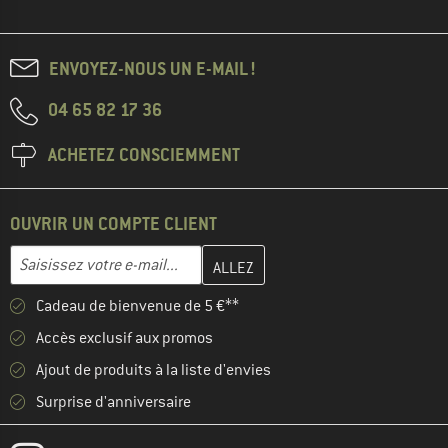
ENVOYEZ-NOUS UN E-MAIL !
04 65 82 17 36
ACHETEZ CONSCIEMMENT
OUVRIR UN COMPTE CLIENT
Entrez votre adresse e-mail ici et créez votre compte client à la 
Adresse e-mail
Cadeau de bienvenue de 5 €**
Accès exclusif aux promos
Ajout de produits à la liste d'envies
Surprise d'anniversaire