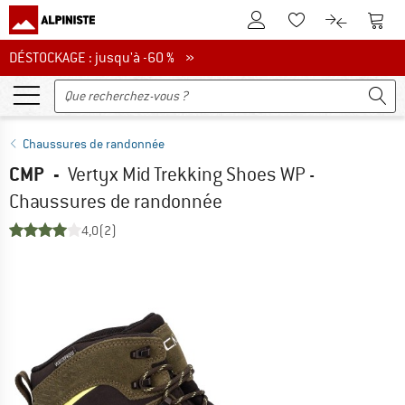
Vers le compte client
Vers 
Vers la liste d'env
Vers le com
DÉSTOCKAGE : jusqu'à -60 %
DÉSTOCKAGE : jusqu'à -60 % »
Chaussures de randonnée
CMP
-
Vertyx Mid Trekking Shoes WP -
Chaussures de randonnée
4,0
(2)