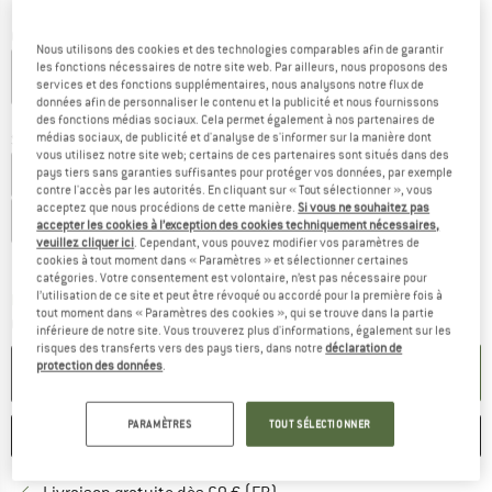
Couleur:
Olive / Sage
Nous utilisons des cookies et des technologies comparables afin de garantir
les fonctions nécessaires de notre site web. Par ailleurs, nous proposons des
services et des fonctions supplémentaires, nous analysons notre flux de
données afin de personnaliser le contenu et la publicité et nous fournissons
-40 %
des fonctions médias sociaux. Cela permet également à nos partenaires de
médias sociaux, de publicité et d'analyse de s'informer sur la manière dont
Sélectionner taille:
vous utilisez notre site web; certains de ces partenaires sont situés dans des
EU
39
EU
40
EU
41
EU
42
EU
43
EU
44
EU
45
pays tiers sans garanties suffisantes pour protéger vos données, par exemple
contre l'accès par les autorités. En cliquant sur « Tout sélectionner », vous
acceptez que nous procédions de cette manière.
Si vous ne souhaitez pas
EU
46
EU
47
accepter les cookies à l’exception des cookies techniquement nécessaires,
veuillez cliquer ici
. Cependant, vous pouvez modifier vos paramètres de
Guide des tailles
cookies à tout moment dans « Paramètres » et sélectionner certaines
catégories. Votre consentement est volontaire, n’est pas nécessaire pour
l’utilisation de ce site et peut être révoqué ou accordé pour la première fois à
Le lien s'ouvre dans une boîte d'inf
Délai de livraison: 3-5 jours ouvrables
tout moment dans « Paramètres des cookies », qui se trouve dans la partie
Quantité:
inférieure de notre site. Vous trouverez plus d'informations, également sur les
risques des transferts vers des pays tiers, dans notre
déclaration de
protection des données
.
AJOUTER AU PANIER
PARAMÈTRES
TOUT SÉLECTIONNER
ENREGISTRER
COMPARER