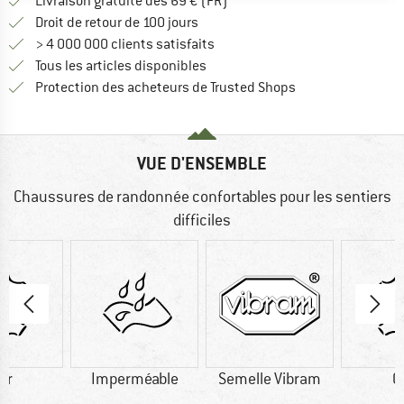
Trouve les infos sur la livrais
Livraison gratuite dès 69 € (FR)
Trouve les informations de paiemen
Droit de retour de 100 jours
> 4 000 000 clients satisfaits
Tous les articles disponibles
Trouve toutes les i
Protection des acheteurs de Trusted Shops
VUE D'ENSEMBLE
Chaussures de randonnée confortables pour les sentiers
difficiles
ir
Imperméable
Semelle Vibram
C