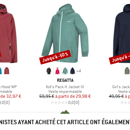
Jusqu'à -50 %
Jusqu'à 
Remise
Remise
+
4
QUE
MARQUE
REGATTA
Article
Article
ix Hood WP
Kid's Pack-It Jacket III
Girl's Jac
up
Product group
Produc
rméable
Veste imperméable
Veste 
ix
ix réduit
Prix
Prix réduit
 de
32,97 €
59,95 €
à partir de
29,98 €
49,95 €
à 
0,0
(
0
)
0,0
(
0
)
INISTES AYANT ACHETÉ CET ARTICLE ONT ÉGALEMEN