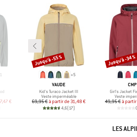
Jusqu'à -55 %
Jusqu'à -34 %
Remise
Remise
1
+
5
MARQUE
MAR
VAUDE
CMP
Article
Article
ood
Kid's Turaco Jacket III
Girl's Jacket F
Product group
Product gro
Veste imperméable
Veste impe
duit
Prix
Prix réduit
Pr
Pr
7,47 €
69,95 €
à partir de
31,48 €
49,95 €
à partir
)
4,6
(
17
)
LES ALP