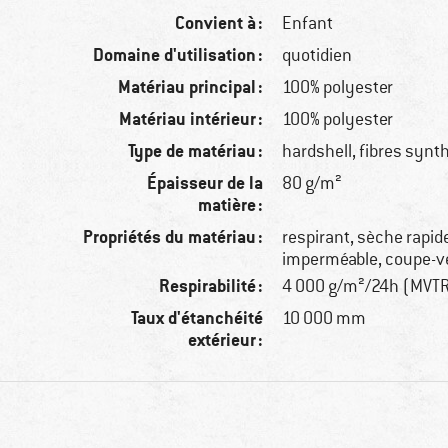
Convient à :
Enfant
Domaine d'utilisation :
quotidien
Matériau principal :
100% polyester
Matériau intérieur :
100% polyester
Type de matériau :
hardshell, fibres synt
Épaisseur de la
80 g/m²
matière :
Propriétés du matériau :
respirant, sèche rapi
imperméable, coupe-v
Respirabilité :
4 000 g/m²/24h (MVT
Taux d'étanchéité
10 000 mm
extérieur :