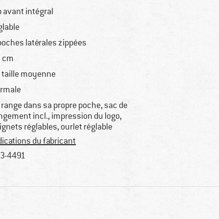
p avant intégral
glable
poches latérales zippées
 cm
 taille moyenne
rmale
 range dans sa propre poche, sac de
ngement incl., impression du logo,
ignets réglables, ourlet réglable
dications du fabricant
3-4491