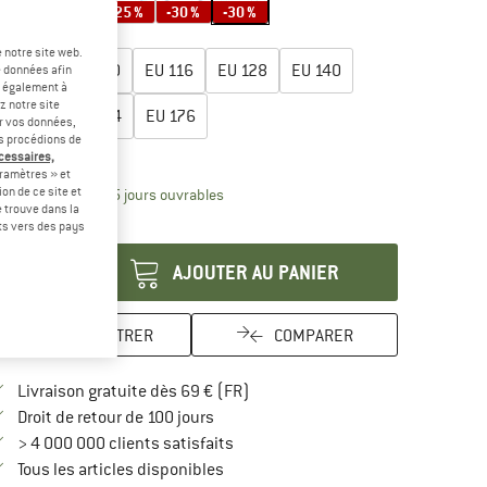
-25 %
-25 %
-25 %
-30 %
-30 %
lectionner taille:
 notre site web.
EU
104
EU
110
EU
116
EU
128
EU
140
e données afin
t également à
z notre site
EU
152
EU
164
EU
176
er vos données,
us procédions de
uide des tailles
écessaires,
ramètres » et
on de ce site et
Le lien s'ouvre dans une boîte d'inform
lai de livraison: 3-5 jours ouvrables
 trouve dans la
antité:
rts vers des pays
AJOUTER AU PANIER
ENREGISTRER
COMPARER
Trouve les infos sur la livraison 
Livraison gratuite dès 69 € (FR)
Trouve les informations de paiement i
Droit de retour de 100 jours
> 4 000 000 clients satisfaits
Tous les articles disponibles