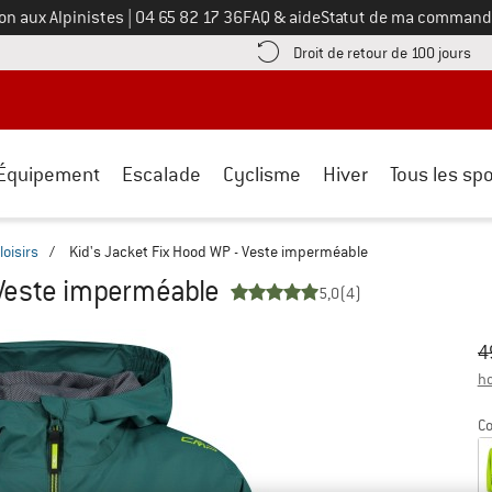
Appelez-nous au
on aux Alpinistes
|
04 65 82 17 36
FAQ & aide
Statut de ma command
e les informations de paiement ici ! Ouvre une boîte d'information
Tro
Droit de retour de 100 jours
Équipement
Escalade
Cyclisme
Hiver
Tous les spo
loisirs
/
Kid's Jacket Fix Hood WP - Veste imperméable
 Veste imperméable
5,0
(4)
Pr
Pr
4
ho
Co