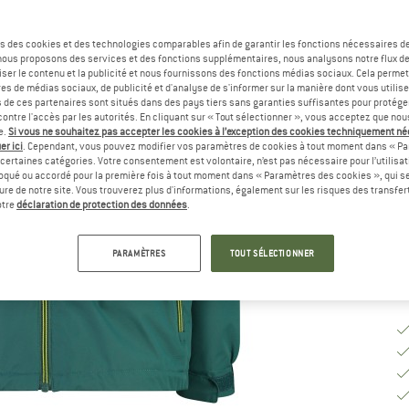
Sé
s des cookies et des technologies comparables afin de garantir les fonctions nécessaires de
, nous proposons des services et des fonctions supplémentaires, nous analysons notre flux d
ser le contenu et la publicité et nous fournissons des fonctions médias sociaux. Cela perme
es de médias sociaux, de publicité et d'analyse de s'informer sur la manière dont vous utilise
s de ces partenaires sont situés dans des pays tiers sans garanties suffisantes pour protég
ontre l'accès par les autorités. En cliquant sur « Tout sélectionner », vous acceptez que no
G
e.
Si vous ne souhaitez pas accepter les cookies à l’exception des cookies techniquement n
er ici
. Cependant, vous pouvez modifier vos paramètres de cookies à tout moment dans « Pa
certaines catégories. Votre consentement est volontaire, n’est pas nécessaire pour l’utilisati
Dé
oqué ou accordé pour la première fois à tout moment dans « Paramètres des cookies », qui se
Qu
eure de notre site. Vous trouverez plus d'informations, également sur les risques des transfe
otre
déclaration de protection des données
.
PARAMÈTRES
TOUT SÉLECTIONNER