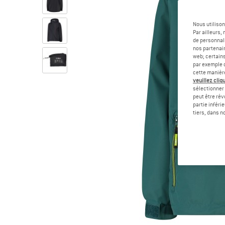
Nous utilison
Par ailleurs
de personnali
nos partenair
web; certain
par exemple c
cette manièr
veuillez cliqu
sélectionner 
peut être rév
partie inféri
tiers, dans n