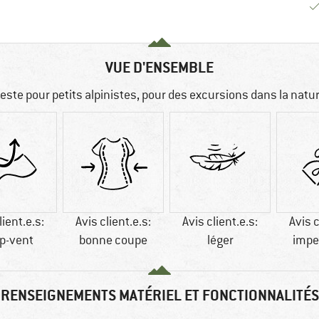
VUE D'ENSEMBLE
este pour petits alpinistes, pour des excursions dans la natu
lient.e.s:
Avis client.e.s:
Avis client.e.s:
Avis c
p-vent
bonne coupe
léger
impe
RENSEIGNEMENTS MATÉRIEL ET FONCTIONNALITÉS