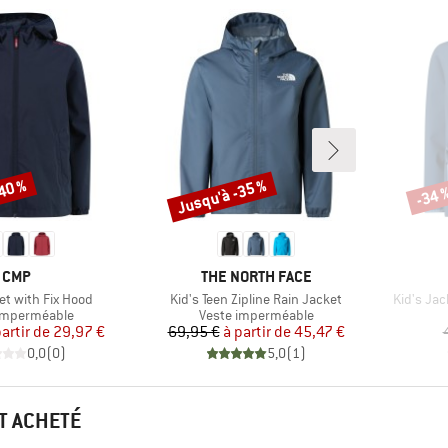
-40 %
Jusqu'à -35 %
-34 
Remise
Remi
MARQUE
MARQUE
CMP
THE NORTH FACE
Article
Article
ket with Fix Hood
Kid's Teen Zipline Rain Jacket
Kid's Jac
t group
Product group
imperméable
Veste imperméable
Prix
Prix réduit
Prix
Prix réduit
partir de
29,97 €
69,95 €
à partir de
45,47 €
0,0
(
0
)
5,0
(
1
)
T ACHETÉ