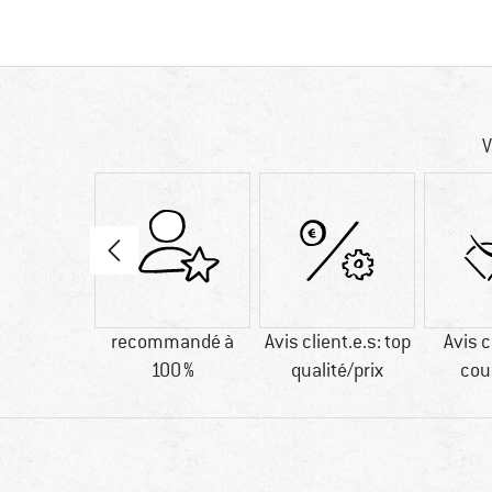
V
bres
recommandé à
Avis client.e.s: top
Avis c
étiques
100 %
qualité/prix
cou