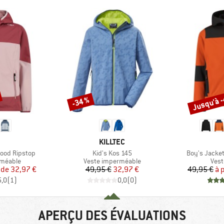
Jusqu'à 
-34 %
Remise
Remise
QUE
MARQUE
KILLTEC
Article
Article
 Hood Ripstop
Kid's Kos 145
Boy's Jacket
up
Product group
Prod
rméable
Veste imperméable
Vest
ix
ix réduit
Prix
Prix réduit
 de
32,97 €
49,95 €
32,97 €
49,95 €
à 
5,0
(
1
)
0,0
(
0
)
APERÇU DES ÉVALUATIONS