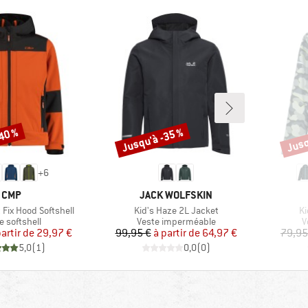
-40 %
Jusqu'à -35 %
Jusq
Remise
Remi
+
6
MARQUE
MARQUE
CMP
JACK WOLFSKIN
Article
Ar
 Fix Hood Softshell
Kid's Haze 2L Jacket
Ki
uct group
Product group
P
e softshell
Veste imperméable
V
Prix
Prix réduit
Prix
Prix réduit
partir de
29,97 €
99,95 €
à partir de
64,97 €
79,95
5,0
(
1
)
0,0
(
0
)