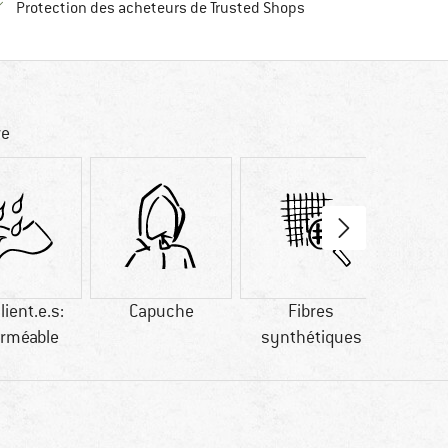
Trouve toutes les infos
Protection des acheteurs de Trusted Shops
re
lient.e.s:
Capuche
Fibres
reco
rméable
synthétiques