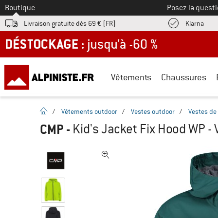
Vers le
Boutique
Posez la questi
Trouv
Livraison gratuite dès 69 € (FR)
Klarna
DÉSTOCKAGE : jusqu'à -60 %
Vêtements
Chaussures
Page d'accueil
/
Vêtements outdoor
/
Vestes outdoor
/
Vestes de 
CMP
-
Kid's Jacket Fix Hood WP -