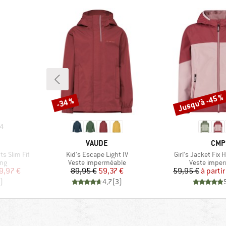
Jusqu'à -45 %
-34 %
Remise
Remise
4
MARQUE
MAR
VAUDE
CMP
Article
Article
ts Slim Fit
Kid's Escape Light IV
Girl's Jacket Fix
Product group
Product gro
ing
Veste imperméable
Veste impe
duit
Prix
Prix réduit
Pr
Pr
9,97 €
89,95 €
59,37 €
59,95 €
à partir
)
4,7
(
3
)