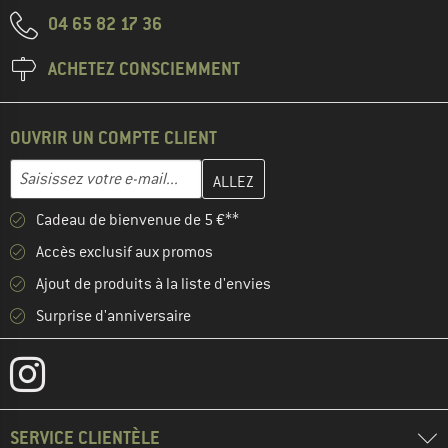
04 65 82 17 36
ACHETEZ CONSCIEMMENT
OUVRIR UN COMPTE CLIENT
Entrez votre adresse e-mail ici et créez votre compte client à la 
Adresse e-mail
Cadeau de bienvenue de 5 €**
Accès exclusif aux promos
Ajout de produits à la liste d'envies
Surprise d'anniversaire
SERVICE CLIENTÈLE