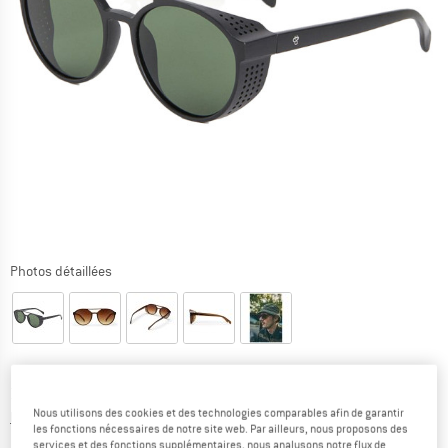
Photos détaillées
Prix:
34,95
€
TVA incl.
Nous utilisons des cookies et des technologies comparables afin de garantir
Informations sur les frais de livraison. Ouvre une bo
hors Frais de livraison
les fonctions nécessaires de notre site web. Par ailleurs, nous proposons des
services et des fonctions supplémentaires, nous analysons notre flux de