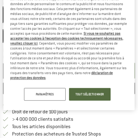
Couleur:
Black / Black
données afin de personnaliser le contenu et la publicité et nous fournissons
des fonctions médias sociaux. Cela permet également à nos partenaires de
médias sociaux, de publicité et d'analyse de s'informer sur la manière dont
vous utilisez notre site web; certains de ces partenaires sont situés dans des
pays tiers sans garanties suffisantes pour protéger vos données, par exemple
Taille:
M
contre l'accès par les autorités. En cliquant sur « Tout sélectionner », vous
acceptez que nous procédions de cette manière.
Si vous ne souhaitez pas
M
accepter les cookies à l’exception des cookies techniquement nécessaires,
veuillez cliquer ici
. Cependant, vous pouvez modifier vos paramètres de
cookies à tout moment dans « Paramètres » et sélectionner certaines
Le lien s'ouvre dans une boîte d'inf
Délai de livraison: 3-5 jours ouvrables
catégories. Votre consentement est volontaire, n’est pas nécessaire pour
Quantité:
l’utilisation de ce site et peut être révoqué ou accordé pour la première fois à
tout moment dans « Paramètres des cookies », qui se trouve dans la partie
inférieure de notre site. Vous trouverez plus d'informations, également sur les
AJOUTER AU PANIER
risques des transferts vers des pays tiers, dans notre
déclaration de
protection des données
.
ENREGISTRER
COMPARER
PARAMÈTRES
TOUT SÉLECTIONNER
Trouve les infos sur la livrais
Livraison gratuite dès 69 € (FR)
Trouve les informations de paiemen
Droit de retour de 100 jours
> 4 000 000 clients satisfaits
Tous les articles disponibles
Trouve toutes les i
Protection des acheteurs de Trusted Shops