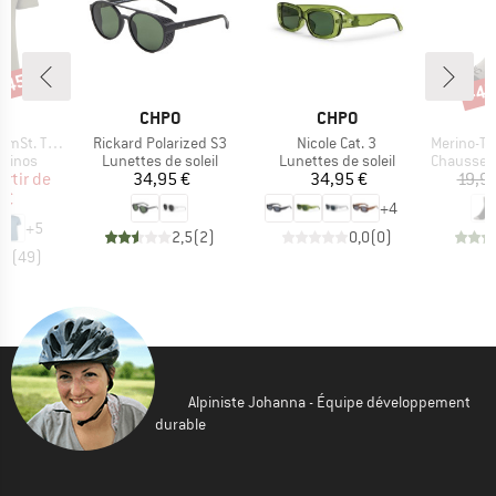
 -45 %
-45
Rem
QUE
MARQUE
MARQUE
C
CHPO
CHPO
Article
Article
Article
. T-Shirt
Rickard Polarized S3
Nicole Cat. 3
Merino-Tencel 
oup
Product group
Product group
Product g
érinos
Lunettes de soleil
Lunettes de soleil
Chaussettes
ix
ix réduit
Prix
Prix
artir de
34,95 €
34,95 €
19,9
 €
+
4
+
5
2,5
(
2
)
0,0
(
0
)
,7
(
49
)
Alpiniste Johanna - Équipe développement
durable