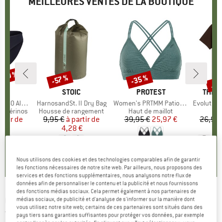
MEILLEURES VENTES DE LA BOUTIQUE
 -30 %
Jus
-35 %
-57 %
Remise
Remise
Rem
QUE
C
MARQUE
STOIC
MARQUE
PROTEST
MARQ
THE 
enSt. Brief
Article
HarnosandSt. II Dry Bag
Article
Women's PRTMM Patio Triangle
Article
Evolution Simpl
t mérinos
Product group
Housse de rangement
Product group
Haut de maillot
artir de
ix
ix réduit
9,95 €
à partir de
Prix
Prix réduit
39,95 €
Prix
Prix réduit
25,97 €
26,95 
 €
4,28 €
1
+
3
4,9
(
23
)
,8
(
44
)
5,0
(
2
)
Nous utilisons des cookies et des technologies comparables afin de garantir
les fonctions nécessaires de notre site web. Par ailleurs, nous proposons des
services et des fonctions supplémentaires, nous analysons notre flux de
données afin de personnaliser le contenu et la publicité et nous fournissons
des fonctions médias sociaux. Cela permet également à nos partenaires de
CHILLAZ
-
Women's Saile Homo Mons Velo -
médias sociaux, de publicité et d'analyse de s'informer sur la manière dont
vous utilisez notre site web; certains de ces partenaires sont situés dans des
T-shirt
pays tiers sans garanties suffisantes pour protéger vos données, par exemple