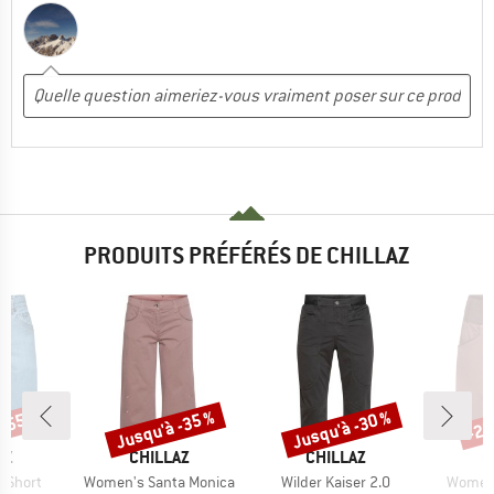
PRODUITS PRÉFÉRÉS DE CHILLAZ
 -55 %
Jusqu'à -35 %
Jusqu'à -30 %
-25
Remise
Remise
Rem
UE
MARQUE
MARQUE
M
AZ
CHILLAZ
CHILLAZ
C
Article
Article
Article
0 Short
Women's Santa Monica
Wilder Kaiser 2.0
Women'