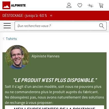
Vers le compte client
Vers 
Vers la liste d'env
Vers le com
DÉSTOCKAGE : jusqu'à -60 %
DÉSTOCKAGE : jusqu'à -60 % »
T-shirts
Alpiniste Hannes
"LE PRODUIT N'EST PLUS DISPONIBLE."
Soit il s'agit d'un ancien modèle, soit nous ne pouvons plus
ou ne commanderons plus le produit auprès du fabricant.
Ne désespérez pas, nous avons naturellement des solutions
de rechange à vous proposer :