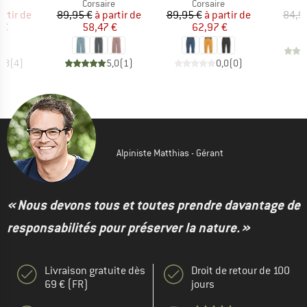
uct group
Product group
Product group
Corsaire
Corsaire
ix
ix réduit
Prix
Prix réduit
Prix
Prix réduit
artir de
89,95 €
à partir de
89,95 €
à partir de
84,9
 €
58,47 €
62,97 €
4,8
(
4
)
5,0
(
1
)
0,0
(
0
)
Alpiniste Matthias - Gérant
« Nous devons tous et toutes prendre davantage de
responsabilités pour préserver la nature. »
Livraison gratuite dès
Droit de retour de 100
69 € (FR)
jours