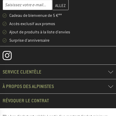
Entrez votre adresse e-mail ici et créez votre compte client à la 
Adresse e-mail
Cadeau de bienvenue de 5 €**
Accès exclusif aux promos
Ajout de produits à la liste d'envies
Surprise d'anniversaire
SERVICE CLIENTÈLE
À PROPOS DES ALPINISTES
RÉVOQUER LE CONTRAT