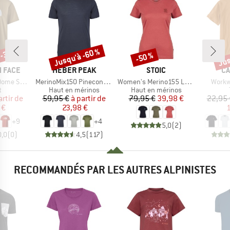
 -35 %
Jusqu'à -60 %
Jus
-50 %
Remise
Remise
Rem
MARQUE
MARQUE
MA
 FACE
HEBER PEAK
STOIC
CA
Article
Article
Article
ort Sleeve
MerinoMix150 PineconeHe. II T-Shirt
Women's Merino155 LaholmSt. T-Shirt Daisy Flower
Workw
ct group
Product group
Product group
t
Haut en mérinos
Haut en mérinos
ix
ix réduit
Prix
Prix réduit
Prix
Prix réduit
artir de
59,95 €
à partir de
79,95 €
39,98 €
22,95 
 €
23,98 €
1
+
9
+
4
5,0
(
2
)
0,0
(
0
)
4,5
(
117
)
RECOMMANDÉS PAR LES AUTRES ALPINISTES