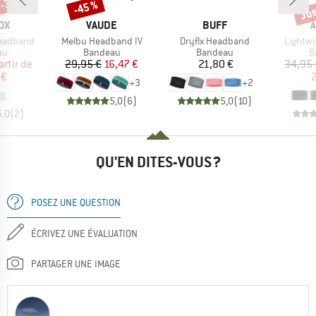
 -30 %
Jus
-45 %
Remise
Rem
E
MARQUE
MARQUE
OX
VAUDE
BUFF
A
Article
Article
Article
Headband
Melbu Headband IV
Dryflx Headband
Lightw
t group
Product group
Product group
P
au
Bandeau
Bandeau
B
ix
ix réduit
Prix
Prix réduit
Prix
artir de
29,95 €
16,47 €
21,80 €
34,95 
 €
2
+
3
+
2
5,0
(
6
)
5,0
(
10
)
5,0
(
2
)
QU'EN DITES-VOUS ?
POSEZ UNE QUESTION
ÉCRIVEZ UNE ÉVALUATION
PARTAGER UNE IMAGE