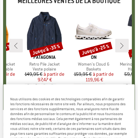
MEILLEURES VENTES DE LA BOUTIQUE
 -35 %
Jusqu'à -35 %
Jusqu'à -25 %
Jus
Remise
Remise
Rem
E
NIA
MARQUE
PATAGONIA
MARQUE
ON
MA
HEB
3L Jacket
Article
Retro Pile Jacket
Article
Women's Cloud 6
Article
MerinoMix150 Pi
up
rméable
Product group
Veste polaire
Product group
Baskets
Produ
Haut 
artir de
ix
ix réduit
149,95 €
à partir de
Prix
Prix réduit
159,95 €
à partir de
Prix
Prix réduit
59,95 
7 €
97,47 €
119,96 €
2
+
8
+
1
+
10
,7
(
79
)
4,6
(
71
)
4,7
(
48
)
Nous utilisons des cookies et des technologies comparables afin de garantir
les fonctions nécessaires de notre site web. Par ailleurs, nous proposons des
services et des fonctions supplémentaires, nous analysons notre flux de
données afin de personnaliser le contenu et la publicité et nous fournissons
des fonctions médias sociaux. Cela permet également à nos partenaires de
CHILLAZ
-
Flower - Bandeau
médias sociaux, de publicité et d'analyse de s'informer sur la manière dont
vous utilisez notre site web; certains de ces partenaires sont situés dans des
pays tiers sans garanties suffisantes pour protéger vos données, par exemple
(0)