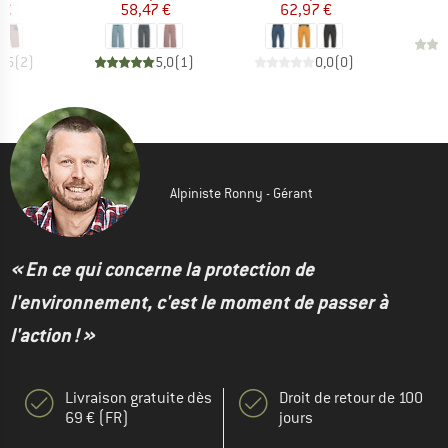
 €
58,47 €
62,97 €
2,5
(
2
)
5,0
(
1
)
0,0
(
0
)
Alpiniste Ronny - Gérant
« En ce qui concerne la protection de
l'environnement, c'est le moment de passer à
l'action ! »
Livraison gratuite dès
Droit de retour de 100
69 € (FR)
jours