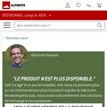
Vers le compte client
Vers 
Vers la liste d'env
Vers le com
DÉSTOCKAGE : jusqu'à -60 %
DÉSTOCKAGE : jusqu'à -60 % »
Bandeaux sport
Alpiniste Hannes
"LE PRODUIT N'EST PLUS DISPONIBLE."
Soit il s'agit d'un ancien modèle, soit nous ne pouvons plus
ou ne commanderons plus le produit auprès du fabricant.
Ne désespérez pas, nous avons naturellement des solutions
de rechange à vous proposer :