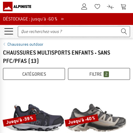
Vers le compte client
Vers 
Vers la liste d'env
Vers le com
DÉSTOCKAGE : jusqu'à -60 %
DÉSTOCKAGE : jusqu'à -60 % »
Chaussures outdoor
CHAUSSURES MULTISPORTS ENFANTS - SANS
PFC/PFAS
(13)
CATÉGORIES
FILTRE
2
Jusqu'à -39 %
Jusqu'à -40 %